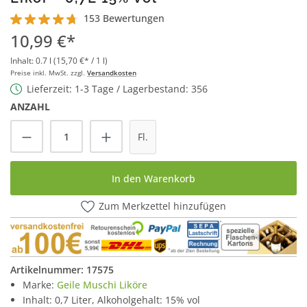
153 Bewertungen
Durchschnittliche Bewertung von 4.6 von 5 Sternen
10,99 €*
Inhalt:
0.7 l
(15,70 €* / 1 l)
Preise inkl. MwSt. zzgl.
Versandkosten
Lieferzeit: 1-3 Tage / Lagerbestand: 356
ANZAHL
Produkt Anzahl: Gib den gewünschten Wert
Fl.
In den Warenkorb
Zum Merkzettel hinzufügen
Artikelnummer:
17575
Marke:
Geile Muschi Liköre
Inhalt: 0,7 Liter, Alkoholgehalt: 15% vol