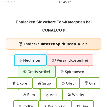
9,99 €*
10,49 €*
Entdecken Sie weitere Top-Kategorien bei
CONALCO®
🍸 Entdecke unseren
Spirituosen 🔥Sale
✨ Neuheiten
📦 Versandkostenfrei
🎁 Gratis Artikel
🥂 Spirituosen
🍹 Liköre
🍯 Sirup
🍊 Obst
🍸 Gin
⚓ Rum
🌿 Anis
🥃 Whisky
❄️ Vodka
🍷 Wein & Co.
🍺 Bier