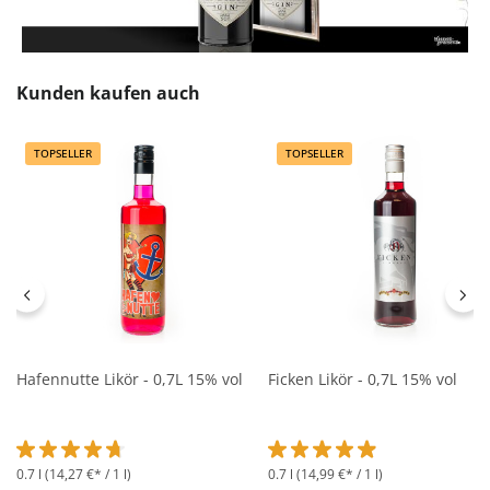
Produktgalerie überspringen
Kunden kaufen auch
TOPSELLER
TOPSELLER
Hafennutte Likör - 0,7L 15% vol
Ficken Likör - 0,7L 15% vol
0.7 l
(14,27 €* / 1 l)
0.7 l
(14,99 €* / 1 l)
Durchschnittliche Bewertung von 4.6 von 5 Sternen
Durchschnittliche Bewertung 