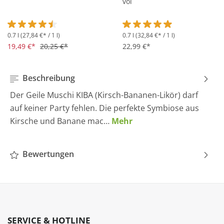
vol
0.7 l
(27,84 €* / 1 l)
0.7 l
(32,84 €* / 1 l)
Durchschnittliche Bewertung von 4.5 von 5 Sternen
Durchschnittliche Bewertung 
19,49 €*
20,25 €*
22,99 €*
Beschreibung
Der Geile Muschi KIBA (Kirsch-Bananen-Likör) darf
auf keiner Party fehlen. Die perfekte Symbiose aus
Kirsche und Banane mac…
Mehr
Bewertungen
SERVICE & HOTLINE