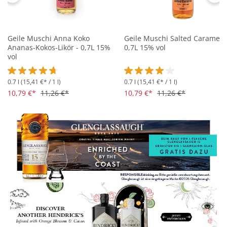
Geile Muschi Anna Koko
Geile Muschi Salted Caramel -
Ananas-Kokos-Likör - 0,7L 15%
0,7L 15% vol
vol
0.7 l
(15,41 €* / 1 l)
0.7 l
(15,41 €* / 1 l)
Durchschnittliche Bewertung von 4.6 von 5 Sternen
Durchschnittliche Bewertung 
10,79 €*
11,26 €*
10,79 €*
11,26 €*