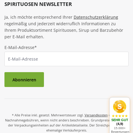
SPIRITUOSEN NEWSLETTER
Ja, ich möchte entsprechend Ihrer
Datenschutzerklärung
regelmäßig und jederzeit widerruflich Informationen zu
Ihrem Produktsortiment Spirituosen, Sirup und Barzubehör
per E-Mail erhalten.
E-Mail-Adresse*
Abonnieren
* Alle Preise inkl. gesetzl. Mehrwertsteuer zzgl.
Versandkosten
und ggf.
Nachnahmegebühren, wenn nicht anders beschrieben. Grundpreise und Preise
SEHR GUT
(4,9)
der Verpackungseinheiten auf der Artikeldetailseite. Der Streichpreis ist der
15.000+
ehemalige Verkäuferpreis.
Bewertungen