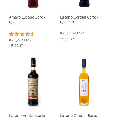
Amaro Lucano Zero -
Lucano Cordial Caffe -
0,7L
0,7L 26% vol
0.7 l
(22,84 €* / 1 l)
15,99 €*
0.7 l
(22,84 €* / 1 l)
Durchschnittliche Bewertung von 4.3 von 5 Sternen
15,99 €*
Lucano Anniversario
Lucano Grappa Barocca