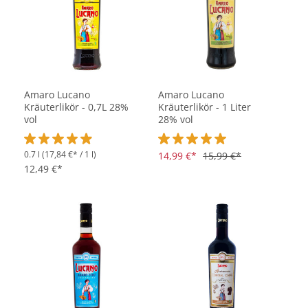
Amaro Lucano
Amaro Lucano
Kräuterlikör - 0,7L 28%
Kräuterlikör - 1 Liter
vol
28% vol
0.7 l
(17,84 €* / 1 l)
Durchschnittliche Bewertung von 4.9 von 5 Sternen
Durchschnittliche Bewertung vo
14,99 €*
15,99 €*
12,49 €*