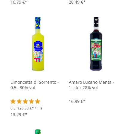
16,79 €*
28,49 €*
Limoncetta di Sorrento -
Amaro Lucano Menta -
0,5L 30% vol
1 Liter 28% vol
16,99 €*
0.5 l
(26,58 €* / 1 l)
Durchschnittliche Bewertung von 5 von 5 Sternen
13,29 €*