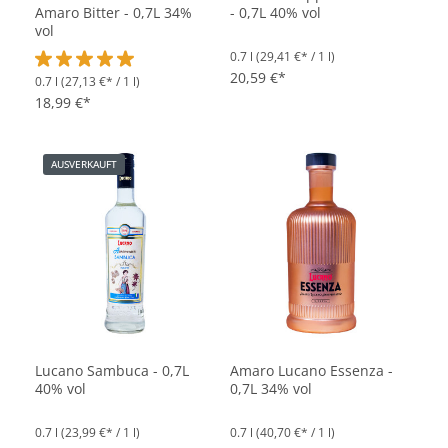
Amaro Bitter - 0,7L 34%
- 0,7L 40% vol
vol
0.7 l
(29,41 €* / 1 l)
20,59 €*
0.7 l
(27,13 €* / 1 l)
Durchschnittliche Bewertung von 5 von 5 Sternen
18,99 €*
AUSVERKAUFT
Lucano Sambuca - 0,7L
Amaro Lucano Essenza -
40% vol
0,7L 34% vol
0.7 l
(23,99 €* / 1 l)
0.7 l
(40,70 €* / 1 l)