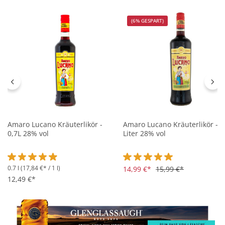
(6% GESPART)
Amaro Lucano Kräuterlikör -
Amaro Lucano Kräuterlikör - 1
0,7L 28% vol
Liter 28% vol
0.7 l
(17,84 €* / 1 l)
Durchschnittliche Bewertung von 4.9 von 5 Sternen
Durchschnittliche Bewertung 
14,99 €*
15,99 €*
12,49 €*