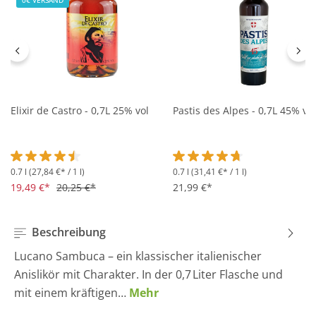
0€ VERSAND
Elixir de Castro - 0,7L 25% vol
Pastis des Alpes - 0,7L 45% vol
0.7 l
(27,84 €* / 1 l)
0.7 l
(31,41 €* / 1 l)
Durchschnittliche Bewertung von 4.5 von 5 Sternen
Durchschnittliche Bewertung 
19,49 €*
20,25 €*
21,99 €*
Beschreibung
Lucano Sambuca – ein klassischer italienischer
Anislikör mit Charakter. In der 0,7 Liter Flasche und
mit einem kräftigen…
Mehr