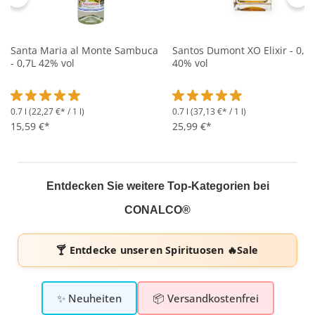
Santa Maria al Monte Sambuca
Santos Dumont XO Elixir - 0,7L
- 0,7L 42% vol
40% vol
0.7 l
(22,27 €* / 1 l)
0.7 l
(37,13 €* / 1 l)
Durchschnittliche Bewertung von 5 von 5 Sternen
Durchschnittliche Bewertung 
15,59 €*
25,99 €*
Entdecken Sie weitere Top-Kategorien bei
CONALCO®
🍸 Entdecke unseren
Spirituosen 🔥Sale
✨ Neuheiten
📦 Versandkostenfrei