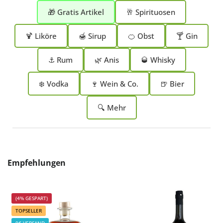
🎁 Gratis Artikel
🥂 Spirituosen
🍹 Liköre
🍯 Sirup
🍊 Obst
🍸 Gin
⚓ Rum
🌿 Anis
🥃 Whisky
❄️ Vodka
🍷 Wein & Co.
🍺 Bier
🔍 Mehr
Produktgalerie überspringen
Empfehlungen
(4% GESPART)
TOPSELLER