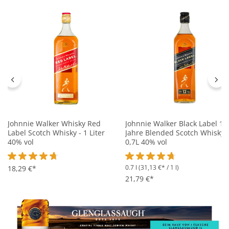
Johnnie Walker Whisky Red
Johnnie Walker Black Label 12
Label Scotch Whisky - 1 Liter
Jahre Blended Scotch Whisky -
40% vol
0,7L 40% vol
0.7 l
(31,13 €* / 1 l)
Durchschnittliche Bewertung von 4.6 von 5 Sternen
18,29 €*
Durchschnittliche Bewertung 
21,79 €*