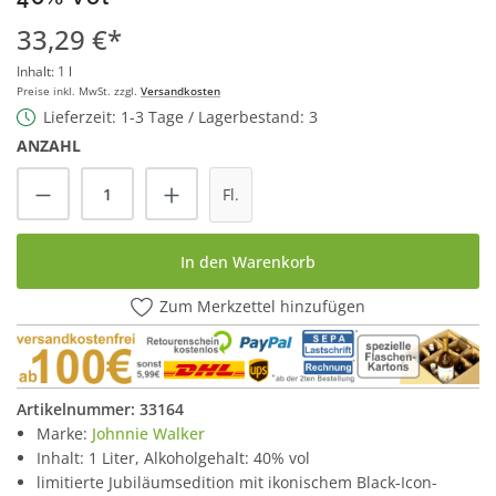
33,29 €*
Inhalt:
1 l
Preise inkl. MwSt. zzgl.
Versandkosten
Lieferzeit: 1-3 Tage / Lagerbestand: 3
ANZAHL
Produkt Anzahl: Gib den gewünschten Wert
Fl.
In den Warenkorb
Zum Merkzettel hinzufügen
Artikelnummer:
33164
Marke:
Johnnie Walker
Inhalt: 1 Liter, Alkoholgehalt: 40% vol
limitierte Jubiläumsedition mit ikonischem Black-Icon-