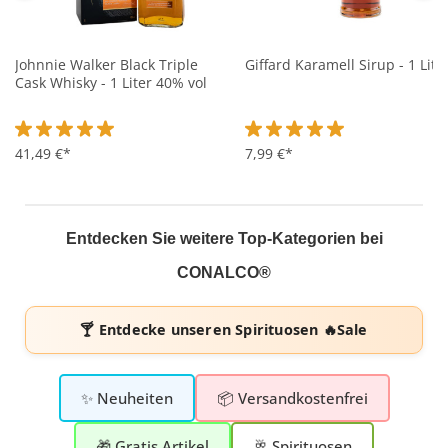
Johnnie Walker Black Triple
Giffard Karamell Sirup - 1 Lite
Cask Whisky - 1 Liter 40% vol
Durchschnittliche Bewertung von 5 von 5 Sternen
41,49 €*
Durchschnittliche Bewertung 
7,99 €*
Entdecken Sie weitere Top-Kategorien bei
CONALCO®
🍸 Entdecke unseren
Spirituosen 🔥Sale
✨ Neuheiten
📦 Versandkostenfrei
🎁 Gratis Artikel
🥂 Spirituosen