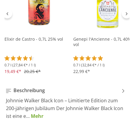
Elixir de Castro - 0,7L 25% vol
Genepi l'Ancienne - 0,7L 40%
vol
0.7 l
(27,84 €* / 1 l)
0.7 l
(32,84 €* / 1 l)
Durchschnittliche Bewertung von 4.5 von 5 Sternen
Durchschnittliche Bewertung 
19,49 €*
20,25 €*
22,99 €*
Beschreibung
Johnnie Walker Black Icon – Limitierte Edition zum
200-jährigen Jubiläum Der Johnnie Walker Black Icon
ist eine e…
Mehr