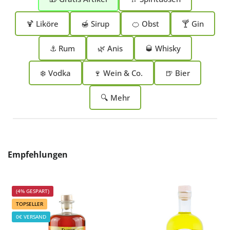
🍹 Liköre
🍯 Sirup
🍊 Obst
🍸 Gin
⚓ Rum
🌿 Anis
🥃 Whisky
❄️ Vodka
🍷 Wein & Co.
🍺 Bier
🔍 Mehr
Produktgalerie überspringen
Empfehlungen
(4% GESPART)
TOPSELLER
0€ VERSAND