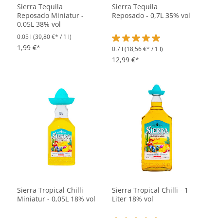
Sierra Tequila
Sierra Tequila
Reposado Miniatur -
Reposado - 0,7L 35% vol
0,05L 38% vol
0.05 l
(39,80 €* / 1 l)
1,99 €*
0.7 l
(18,56 €* / 1 l)
Durchschnittliche Bewertung vo
12,99 €*
Sierra Tropical Chilli
Sierra Tropical Chilli - 1
Miniatur - 0,05L 18% vol
Liter 18% vol