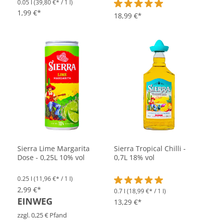
0.05 l
(39,80 €* / 1 l)
1,99 €*
Durchschnittliche Bewertung vo
18,99 €*
Sierra Lime Margarita
Sierra Tropical Chilli -
Dose - 0,25L 10% vol
0,7L 18% vol
0.25 l
(11,96 €* / 1 l)
2,99 €*
0.7 l
(18,99 €* / 1 l)
Durchschnittliche Bewertung vo
EINWEG
13,29 €*
zzgl. 0,25 € Pfand