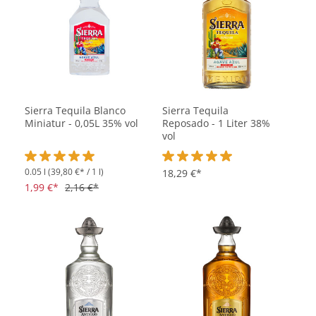
Sierra Tequila Blanco
Sierra Tequila
Miniatur - 0,05L 35% vol
Reposado - 1 Liter 38%
vol
0.05 l
(39,80 €* / 1 l)
Durchschnittliche Bewertung von 5 von 5 Sternen
Durchschnittliche Bewertung vo
18,29 €*
1,99 €*
2,16 €*