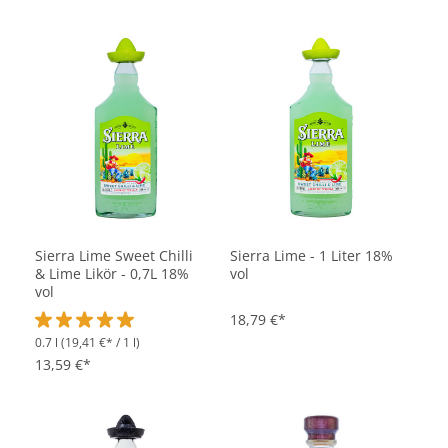
Sierra Lime Sweet Chilli
Sierra Lime - 1 Liter 18%
& Lime Likör - 0,7L 18%
vol
vol
18,79 €*
0.7 l
(19,41 €* / 1 l)
Durchschnittliche Bewertung von 5 von 5 Sternen
13,59 €*