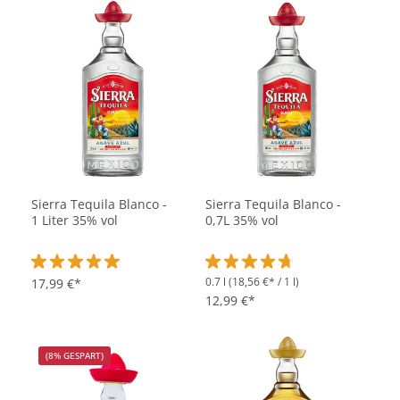
Sierra Tequila Blanco -
Sierra Tequila Blanco -
1 Liter 35% vol
0,7L 35% vol
0.7 l
(18,56 €* / 1 l)
Durchschnittliche Bewertung von 5 von 5 Sternen
17,99 €*
Durchschnittliche Bewertung vo
12,99 €*
(8% GESPART)