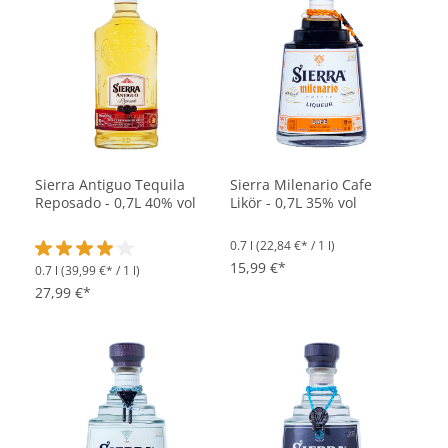
Sierra Antiguo Tequila
Sierra Milenario Cafe
Reposado - 0,7L 40% vol
Likör - 0,7L 35% vol
0.7 l
(22,84 €* / 1 l)
15,99 €*
0.7 l
(39,99 €* / 1 l)
Durchschnittliche Bewertung von 4 von 5 Sternen
27,99 €*