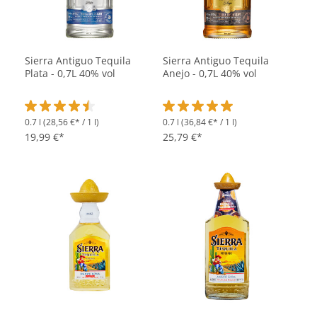
Sierra Antiguo Tequila
Sierra Antiguo Tequila
Plata - 0,7L 40% vol
Anejo - 0,7L 40% vol
0.7 l
(28,56 €* / 1 l)
0.7 l
(36,84 €* / 1 l)
Durchschnittliche Bewertung von 4.5 von 5 Sternen
Durchschnittliche Bewertung vo
19,99 €*
25,79 €*