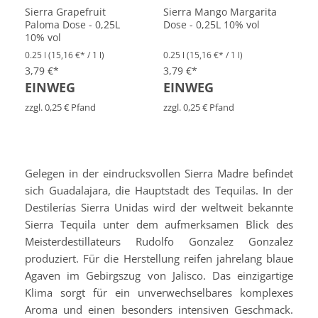
Sierra Grapefruit
Sierra Mango Margarita
Paloma Dose - 0,25L
Dose - 0,25L 10% vol
10% vol
0.25 l
(15,16 €* / 1 l)
0.25 l
(15,16 €* / 1 l)
3,79 €*
3,79 €*
EINWEG
EINWEG
zzgl. 0,25 € Pfand
zzgl. 0,25 € Pfand
Gelegen in der eindrucksvollen Sierra Madre befindet
sich Guadalajara, die Hauptstadt des Tequilas. In der
Destilerías Sierra Unidas wird der weltweit bekannte
Sierra Tequila unter dem aufmerksamen Blick des
Meisterdestillateurs Rudolfo Gonzalez Gonzalez
produziert. Für die Herstellung reifen jahrelang blaue
Agaven im Gebirgszug von Jalisco. Das einzigartige
Klima sorgt für ein unverwechselbares komplexes
Aroma und einen besonders intensiven Geschmack.