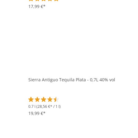
Durchschnittliche Bewertung von 5 von 5 Sternen
17,99 €*
Sierra Antiguo Tequila Plata - 0,7L 40% vol
0.7 l
(28,56 €* / 1 l)
Durchschnittliche Bewertung von 4.5 von 5 Sternen
19,99 €*