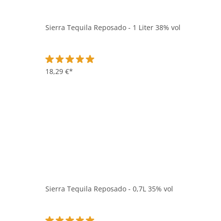
Sierra Tequila Reposado - 1 Liter 38% vol
Durchschnittliche Bewertung von 5 von 5 Sternen
18,29 €*
Sierra Tequila Reposado - 0,7L 35% vol