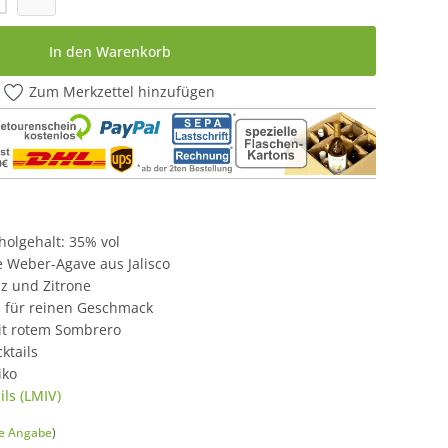
In den Warenkorb
Zum Merkzettel hinzufügen
oholgehalt: 35% vol
 Weber-Agave aus Jalisco
lz und Zitrone
on für reinen Geschmack
it rotem Sombrero
cktails
iko
ls (LMIV)
he Angabe
)