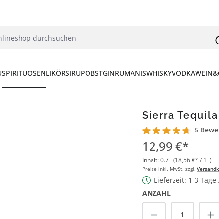
U
SPIRITUOSEN
LIKÖR
SIRUP
OBST
GIN
RUM
ANIS
WHISKY
VODKA
WEIN&
Sierra Tequila
5 Bewe
Durchschnittliche Bew
12,99 €*
Inhalt:
0.7 l
(18,56 €* / 1 l)
Preise inkl. MwSt. zzgl.
Versandk
Lieferzeit: 1-3 Tage
ANZAHL
Produkt Anzah