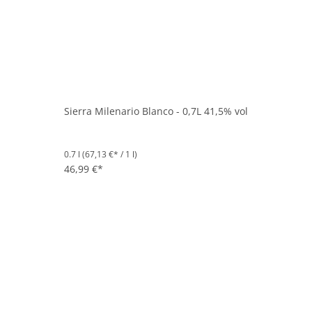
Sierra Milenario Blanco - 0,7L 41,5% vol
0.7 l
(67,13 €* / 1 l)
46,99 €*