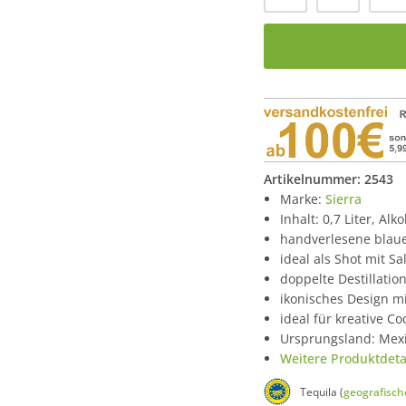
Artikelnummer:
2543
Marke:
Sierra
Inhalt: 0,7 Liter, Alk
handverlesene blaue
ideal als Shot mit Sa
doppelte Destillati
ikonisches Design m
ideal für kreative Co
Ursprungsland: Mex
Weitere Produktdetai
Tequila (
geografisc