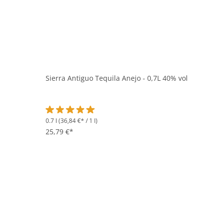
Sierra Antiguo Tequila Anejo - 0,7L 40% vol
0.7 l
(36,84 €* / 1 l)
Durchschnittliche Bewertung von 5 von 5 Sternen
25,79 €*