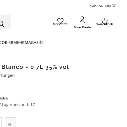
Service/Hilfe ⛛
Merkzettel
Warenkorb
Mein Konto
CO
BIER
MEHR
MAGAZIN
 Blanco - 0,7L 35% vol
rtungen
ertung von 4.8 von 5 Sternen
osten
 / Lagerbestand: 17
l: Gib den gewünschten Wert ein oder be
Fl.