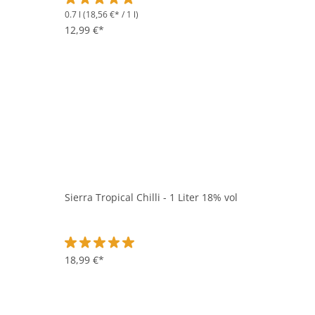
0.7 l
(18,56 €* / 1 l)
Durchschnittliche Bewertung von 5 von 5 Sternen
12,99 €*
Sierra Tropical Chilli - 1 Liter 18% vol
Durchschnittliche Bewertung von 5 von 5 Sternen
18,99 €*