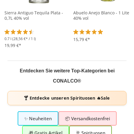
Sierra Antiguo Tequila Plata -
Abuelo Anejo Blanco - 1 Liter
0,7L 40% vol
40% vol
0.7 l
(28,56 €* / 1 l)
Durchschnittliche Bewertung von 4.5 von 5 Sternen
Durchschnittliche Bewertung 
15,79 €*
19,99 €*
Entdecken Sie weitere Top-Kategorien bei
CONALCO®
🍸 Entdecke unseren
Spirituosen 🔥Sale
✨ Neuheiten
📦 Versandkostenfrei
🎁 Gratis Artikel
🥂 Spirituosen