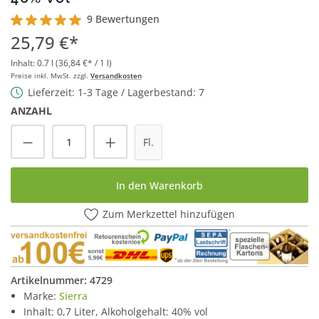
9 Bewertungen
Durchschnittliche Bewertung von 5 von 5 Sternen
25,79 €*
Inhalt:
0.7 l
(36,84 €* / 1 l)
Preise inkl. MwSt. zzgl.
Versandkosten
Lieferzeit: 1-3 Tage / Lagerbestand: 7
ANZAHL
Produkt Anzahl: Gib den gewünschten Wert
Fl.
In den Warenkorb
Zum Merkzettel hinzufügen
Artikelnummer:
4729
Marke:
Sierra
Inhalt: 0,7 Liter, Alkoholgehalt: 40% vol