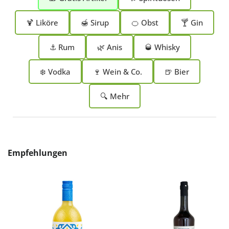
🍹 Liköre
🍯 Sirup
🍊 Obst
🍸 Gin
⚓ Rum
🌿 Anis
🥃 Whisky
❄️ Vodka
🍷 Wein & Co.
🍺 Bier
🔍 Mehr
Produktgalerie überspringen
Empfehlungen