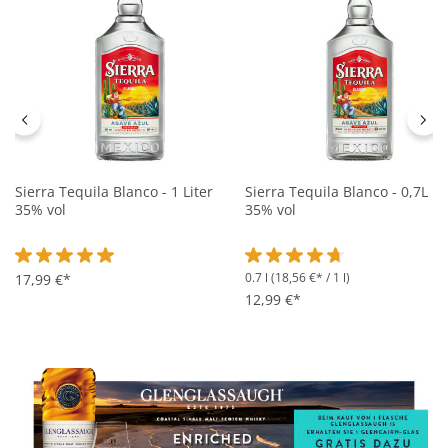
Sierra Tequila Blanco - 1 Liter
Sierra Tequila Blanco - 0,7L
35% vol
35% vol
0.7 l
(18,56 €* / 1 l)
Durchschnittliche Bewertung von 5 von 5 Sternen
17,99 €*
Durchschnittliche Bewertung 
12,99 €*