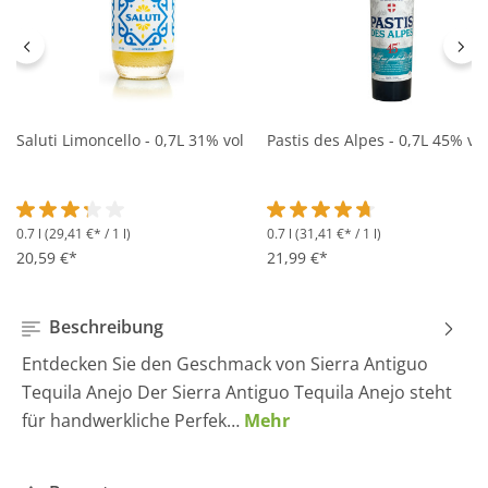
Saluti Limoncello - 0,7L 31% vol
Pastis des Alpes - 0,7L 45% vol
0.7 l
(29,41 €* / 1 l)
0.7 l
(31,41 €* / 1 l)
Durchschnittliche Bewertung von 3.2 von 5 Sternen
Durchschnittliche Bewertung 
20,59 €*
21,99 €*
Beschreibung
Entdecken Sie den Geschmack von Sierra Antiguo
Tequila Anejo Der Sierra Antiguo Tequila Anejo steht
für handwerkliche Perfek…
Mehr