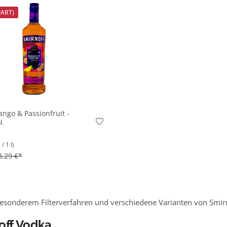
PART)
In den Korb
ngo & Passionfruit -
l
/ 1 l)
3,29 €*
esonderem Filterverfahren und verschiedene Varianten von Smirn
off Vodka