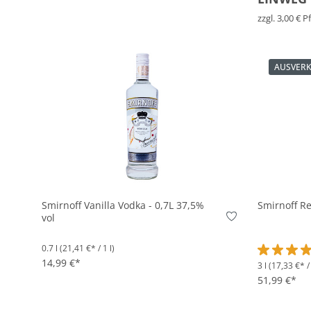
zzgl. 3,00 € 
AUSVER
In den Korb
Smirnoff Vanilla Vodka - 0,7L 37,5%
Smirnoff Re
vol
0.7 l
(21,41 €* / 1 l)
14,99 €*
3 l
(17,33 €* / 
Durchschni
51,99 €*