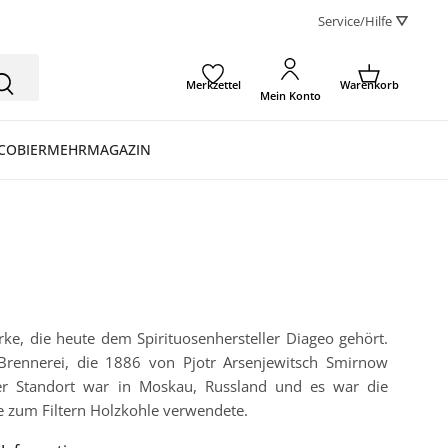
Service/Hilfe ⛛
Merkzettel
Warenkorb
Mein Konto
CO
BIER
MEHR
MAGAZIN
ke, die heute dem Spirituosenhersteller Diageo gehört.
Brennerei, die 1886 von Pjotr Arsenjewitsch Smirnow
ter Standort war in Moskau, Russland und es war die
ie zum Filtern Holzkohle verwendete.