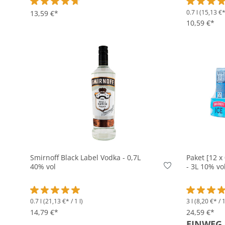
0.7 l
(15,13 €* 
Durchschnittliche Bewertung von 4.8 von 5 Sternen
13,59 €*
Durchschni
10,59 €*
In den Korb
Smirnoff Black Label Vodka - 0,7L
Paket [12 x
40% vol
- 3L 10% vo
0.7 l
(21,13 €* / 1 l)
3 l
(8,20 €* / 1
Durchschnittliche Bewertung von 5 von 5 Sternen
Durchschni
14,79 €*
24,59 €*
EINWEG