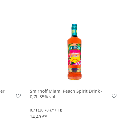
In den Korb
ter
Smirnoff Miami Peach Spirit Drink -
0,7L 35% vol
0.7 l
(20,70 €* / 1 l)
14,49 €*