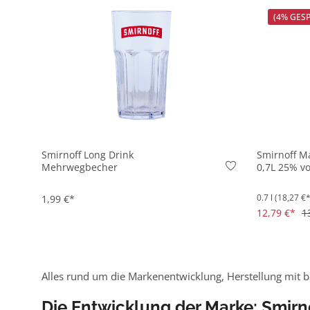
(4% GES
In den Korb
Smirnoff Long Drink
Smirnoff Ma
Mehrwegbecher
0,7L 25% vo
0.7 l
(18,27 €* 
1,99 €*
12,79 €*
1
Alles rund um die Markenentwicklung, Herstellung mit b
Die Entwicklung der Marke: Smirn