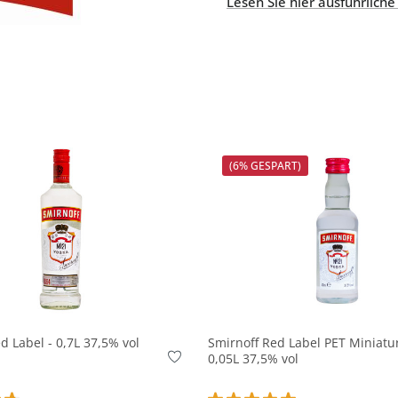
Lesen Sie hier ausführliche
(6% GESPART)
In den Korb
In den Korb
d Label - 0,7L 37,5% vol
Smirnoff Red Label PET Miniatur
0,05L 37,5% vol