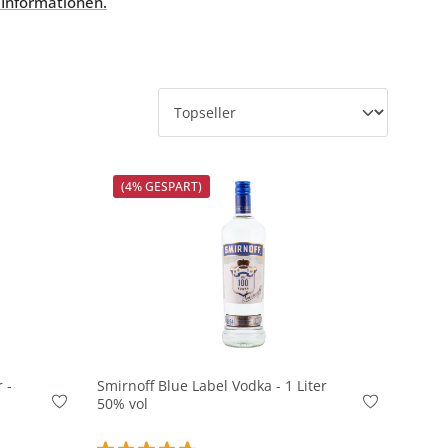
 Informationen.
(4% GESPART)
In den Korb
 -
Smirnoff Blue Label Vodka - 1 Liter
50% vol