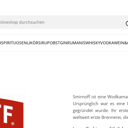
U
SPIRITUOSEN
LIKÖR
SIRUP
OBST
GIN
RUM
ANIS
WHISKY
VODKA
WEIN&
Smirnoff ist eine Wodkamar
Ursprünglich war es eine 
gegründet wurde. Ihr ers
weltweit erste Brennerei, d