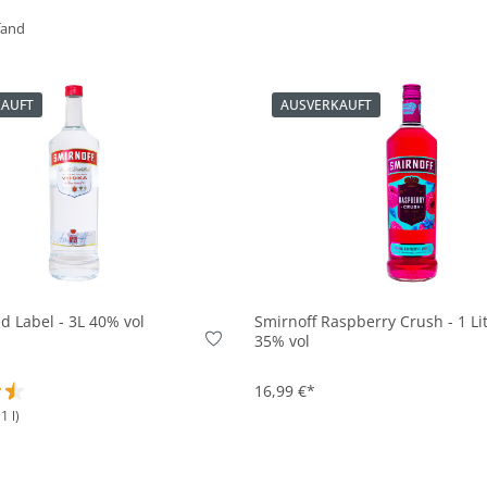
Pfand
KAUFT
AUSVERKAUFT
d Label - 3L 40% vol
Smirnoff Raspberry Crush - 1 Li
35% vol
16,99 €*
1 l)
ttliche Bewertung von 4.5 von 5 Sternen