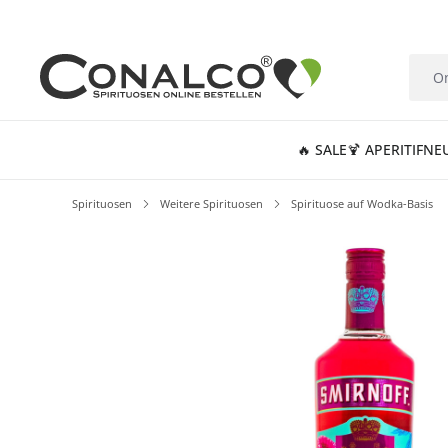
springen
Zur Hauptnavigation springen
🔥 SALE
🍹 APERITIF
NE
Spirituosen
Weitere Spirituosen
Spirituose auf Wodka-Basis
Bildergalerie überspringen