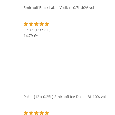
Smirnoff Black Label Vodka - 0,7L 40% vol
0.7 l
(21,13 €* / 1 l)
Durchschnittliche Bewertung von 5 von 5 Sternen
14,79 €*
Paket [12 x 0,25L] Smirnoff Ice Dose - 3L 10% vol