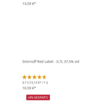
Durchschnittliche Bewertung von 4.8 von 5 Sternen
13,59 €*
Smirnoff Red Label - 0,7L 37,5% vol
0.7 l
(15,13 €* / 1 l)
Durchschnittliche Bewertung von 4.8 von 5 Sternen
10,59 €*
(4% GESPART)