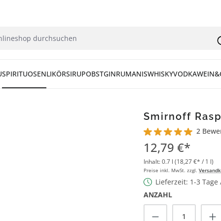
U
SPIRITUOSEN
LIKÖR
SIRUP
OBST
GIN
RUM
ANIS
WHISKY
VODKA
WEIN&
Smirnoff Rasp
2 Bewe
Durchschnittliche Bew
12,79 €*
Inhalt:
0.7 l
(18,27 €* / 1 l)
Preise inkl. MwSt. zzgl.
Versandk
Lieferzeit: 1-3 Tage
ANZAHL
Produkt Anzah