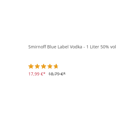
Smirnoff Blue Label Vodka - 1 Liter 50% vol
Durchschnittliche Bewertung von 4.6 von 5 Sternen
17,99 €*
18,79 €*