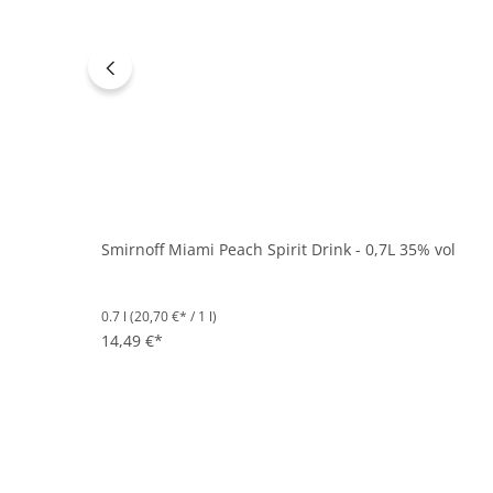
Smirnoff Miami Peach Spirit Drink - 0,7L 35% vol
0.7 l
(20,70 €* / 1 l)
14,49 €*