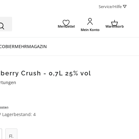
Service/Hilfe ⛛
Merkzettel
Warenkorb
Mein Konto
CO
BIER
MEHR
MAGAZIN
berry Crush - 0,7L 25% vol
rtungen
ertung von 5 von 5 Sternen
osten
 / Lagerbestand: 4
l: Gib den gewünschten Wert ein oder be
Fl.