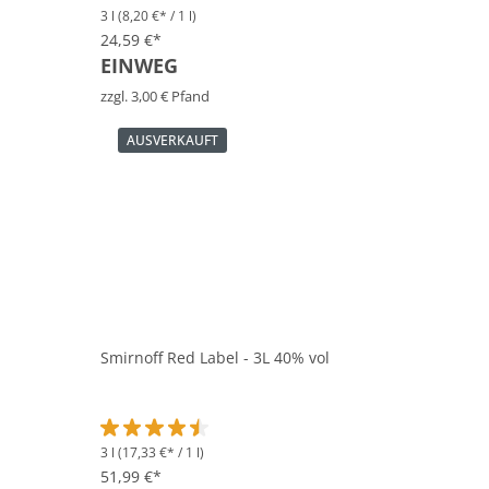
3 l
(8,20 €* / 1 l)
Durchschnittliche Bewertung von 5 von 5 Sternen
24,59 €*
EINWEG
zzgl. 3,00 € Pfand
AUSVERKAUFT
Smirnoff Red Label - 3L 40% vol
3 l
(17,33 €* / 1 l)
Durchschnittliche Bewertung von 4.5 von 5 Sternen
51,99 €*