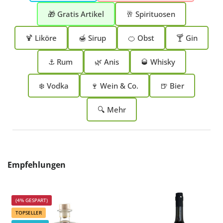
🎁 Gratis Artikel
🥂 Spirituosen
🍹 Liköre
🍯 Sirup
🍊 Obst
🍸 Gin
⚓ Rum
🌿 Anis
🥃 Whisky
❄️ Vodka
🍷 Wein & Co.
🍺 Bier
🔍 Mehr
Produktgalerie überspringen
Empfehlungen
(4% GESPART)
TOPSELLER