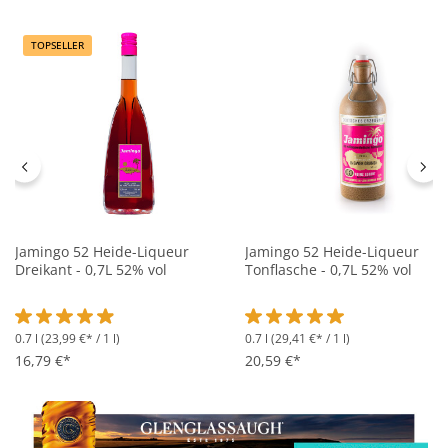
TOPSELLER
Jamingo 52 Heide-Liqueur
Jamingo 52 Heide-Liqueur
Dreikant - 0,7L 52% vol
Tonflasche - 0,7L 52% vol
0.7 l
(23,99 €* / 1 l)
0.7 l
(29,41 €* / 1 l)
Durchschnittliche Bewertung von 4.9 von 5 Sternen
Durchschnittliche Bewertung 
16,79 €*
20,59 €*