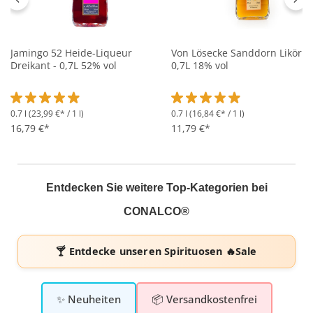
Jamingo 52 Heide-Liqueur
Von Lösecke Sanddorn Likör -
Dreikant - 0,7L 52% vol
0,7L 18% vol
0.7 l
(23,99 €* / 1 l)
0.7 l
(16,84 €* / 1 l)
Durchschnittliche Bewertung von 4.9 von 5 Sternen
Durchschnittliche Bewertung 
16,79 €*
11,79 €*
Entdecken Sie weitere Top-Kategorien bei
CONALCO®
🍸 Entdecke unseren
Spirituosen 🔥Sale
✨ Neuheiten
📦 Versandkostenfrei