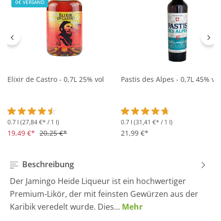
0€ VERSAND
Elixir de Castro - 0,7L 25% vol
Pastis des Alpes - 0,7L 45% vol
0.7 l
(27,84 €* / 1 l)
0.7 l
(31,41 €* / 1 l)
Durchschnittliche Bewertung von 4.5 von 5 Sternen
Durchschnittliche Bewertung 
19,49 €*
20,25 €*
21,99 €*
Beschreibung
Der Jamingo Heide Liqueur ist ein hochwertiger
Premium-Likör, der mit feinsten Gewürzen aus der
Karibik veredelt wurde. Dies…
Mehr