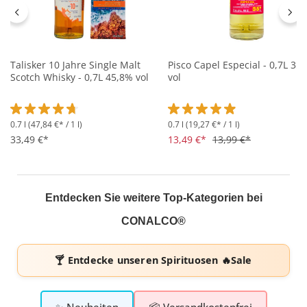
Talisker 10 Jahre Single Malt
Pisco Capel Especial - 0,7L 35
Scotch Whisky - 0,7L 45,8% vol
vol
0.7 l
(47,84 €* / 1 l)
0.7 l
(19,27 €* / 1 l)
Durchschnittliche Bewertung von 4.8 von 5 Sternen
Durchschnittliche Bewertung 
33,49 €*
13,49 €*
13,99 €*
Entdecken Sie weitere Top-Kategorien bei
CONALCO®
🍸 Entdecke unseren
Spirituosen 🔥Sale
✨ Neuheiten
📦 Versandkostenfrei