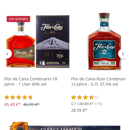
(3% GESPART)
Flor de Cana Centenario 18
Flor de Cana Rum Centenario
Jahre - 1 Liter 40% vol
12 Jahre - 0,7L 37,5% vol
0.7 l
(40,84 €* / 1 l)
Durchschnittliche Bewertung von 4.8 von 5 Sternen
45,49 €*
46,99 €*
Durchschnittliche Bewertung 
28,59 €*