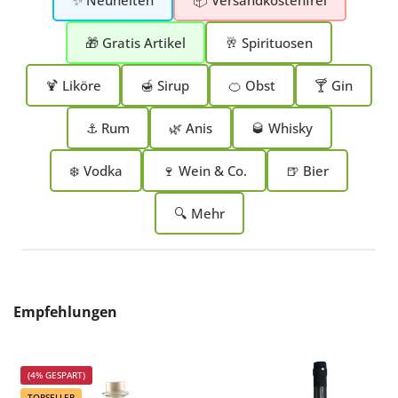
🎁 Gratis Artikel
🥂 Spirituosen
🍹 Liköre
🍯 Sirup
🍊 Obst
🍸 Gin
⚓ Rum
🌿 Anis
🥃 Whisky
❄️ Vodka
🍷 Wein & Co.
🍺 Bier
🔍 Mehr
Produktgalerie überspringen
Empfehlungen
(4% GESPART)
TOPSELLER