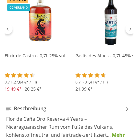
0€ VERSAND
Elixir de Castro - 0,7L 25% vol
Pastis des Alpes - 0,7L 45% vol
0.7 l
(27,84 €* / 1 l)
0.7 l
(31,41 €* / 1 l)
Durchschnittliche Bewertung von 4.5 von 5 Sternen
Durchschnittliche Bewertung 
19,49 €*
20,25 €*
21,99 €*
Beschreibung
Flor de Caña Oro Reserva 4 Years –
Nicaraguanischer Rum vom Fuße des Vulkans,
kohlenstoffneutral und fairtrade-zertifiziert…
Mehr