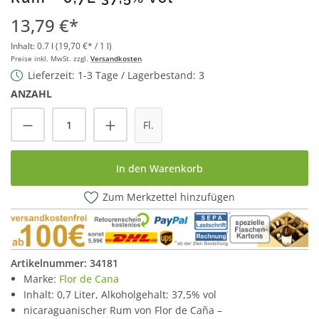
13,79 €*
Inhalt:
0.7 l
(19,70 €* / 1 l)
Preise inkl. MwSt. zzgl.
Versandkosten
Lieferzeit: 1-3 Tage / Lagerbestand: 3
ANZAHL
Produkt Anzahl: Gib den gewünschten Wert
Fl.
In den Warenkorb
Zum Merkzettel hinzufügen
Artikelnummer:
34181
Marke:
Flor de Cana
Inhalt: 0,7 Liter, Alkoholgehalt: 37,5% vol
nicaraguanischer Rum von Flor de Caña –