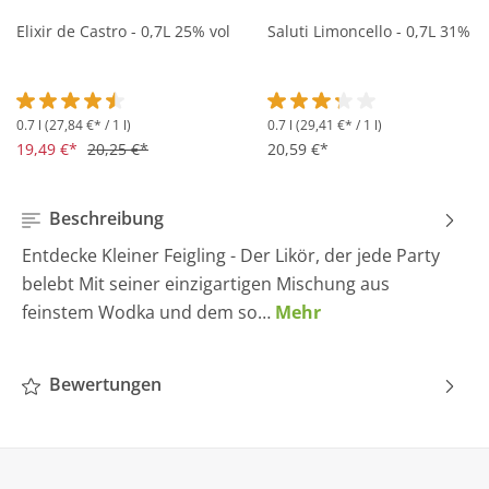
Elixir de Castro - 0,7L 25% vol
Saluti Limoncello - 0,7L 31% vo
0.7 l
(27,84 €* / 1 l)
0.7 l
(29,41 €* / 1 l)
Durchschnittliche Bewertung von 4.5 von 5 Sternen
Durchschnittliche Bewertung 
19,49 €*
20,25 €*
20,59 €*
Beschreibung
Entdecke Kleiner Feigling - Der Likör, der jede Party
belebt Mit seiner einzigartigen Mischung aus
feinstem Wodka und dem so…
Mehr
Bewertungen