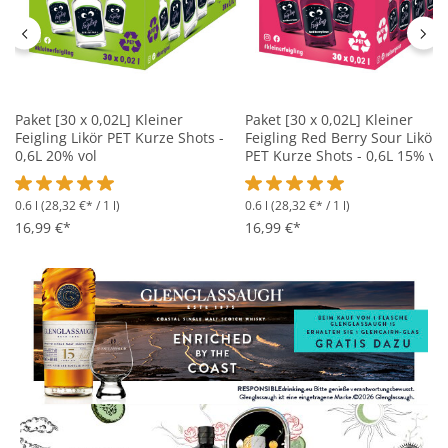
Paket [30 x 0,02L] Kleiner
Paket [30 x 0,02L] Kleiner
Feigling Likör PET Kurze Shots -
Feigling Red Berry Sour Likör
0,6L 20% vol
PET Kurze Shots - 0,6L 15% vol
0.6 l
(28,32 €* / 1 l)
0.6 l
(28,32 €* / 1 l)
Durchschnittliche Bewertung von 5 von 5 Sternen
Durchschnittliche Bewertung 
16,99 €*
16,99 €*