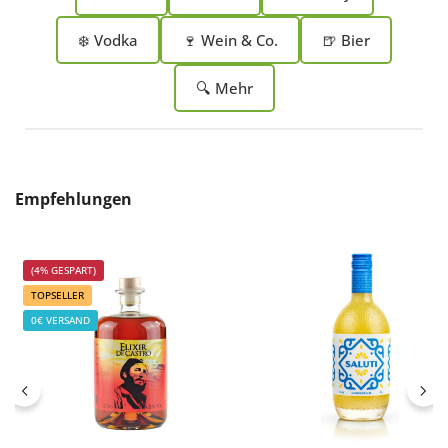
❄️ Vodka
🍷 Wein & Co.
🍺 Bier
🔍 Mehr
Produktgalerie überspringen
Empfehlungen
(4% GESPART)
TOPSELLER
0€ VERSAND