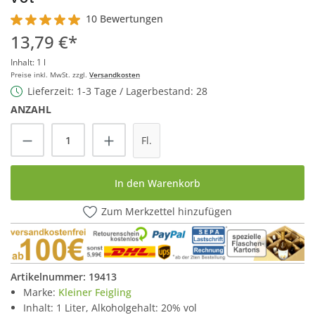
10 Bewertungen
Durchschnittliche Bewertung von 5 von 5 Sternen
13,79 €*
Inhalt:
1 l
Preise inkl. MwSt. zzgl.
Versandkosten
Lieferzeit: 1-3 Tage / Lagerbestand: 28
ANZAHL
Produkt Anzahl: Gib den gewünschten Wert
Fl.
In den Warenkorb
Zum Merkzettel hinzufügen
Artikelnummer:
19413
Marke:
Kleiner Feigling
Inhalt: 1 Liter, Alkoholgehalt: 20% vol