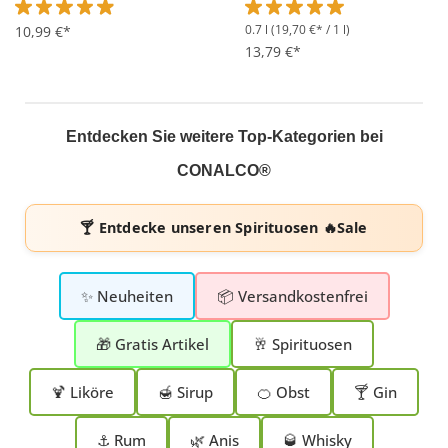
0.7 l
(19,70 €* / 1 l)
Durchschnittliche Bewertung von 4.8 von 5 Sternen
10,99 €*
Durchschnittliche Bewertung 
13,79 €*
Entdecken Sie weitere Top-Kategorien bei
CONALCO®
🍸 Entdecke unseren
Spirituosen 🔥Sale
✨ Neuheiten
📦 Versandkostenfrei
🎁 Gratis Artikel
🥂 Spirituosen
🍹 Liköre
🍯 Sirup
🍊 Obst
🍸 Gin
⚓ Rum
🌿 Anis
🥃 Whisky