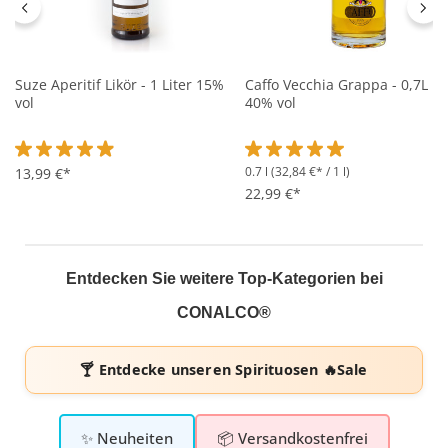
Suze Aperitif Likör - 1 Liter 15%
Caffo Vecchia Grappa - 0,7L
vol
40% vol
0.7 l
(32,84 €* / 1 l)
Durchschnittliche Bewertung von 4.9 von 5 Sternen
13,99 €*
Durchschnittliche Bewertung 
22,99 €*
Entdecken Sie weitere Top-Kategorien bei
CONALCO®
🍸 Entdecke unseren
Spirituosen 🔥Sale
✨ Neuheiten
📦 Versandkostenfrei