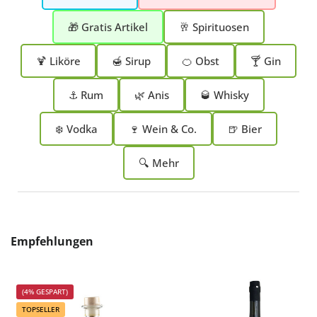
🎁 Gratis Artikel
🥂 Spirituosen
🍹 Liköre
🍯 Sirup
🍊 Obst
🍸 Gin
⚓ Rum
🌿 Anis
🥃 Whisky
❄️ Vodka
🍷 Wein & Co.
🍺 Bier
🔍 Mehr
Produktgalerie überspringen
Empfehlungen
(4% GESPART)
TOPSELLER