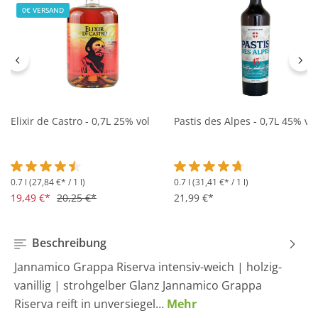
0€ VERSAND
Elixir de Castro - 0,7L 25% vol
Pastis des Alpes - 0,7L 45% vol
0.7 l
(27,84 €* / 1 l)
0.7 l
(31,41 €* / 1 l)
Durchschnittliche Bewertung von 4.5 von 5 Sternen
Durchschnittliche Bewertung 
19,49 €*
20,25 €*
21,99 €*
Beschreibung
Jannamico Grappa Riserva intensiv-weich | holzig-
vanillig | strohgelber Glanz Jannamico Grappa
Riserva reift in unversiegel…
Mehr