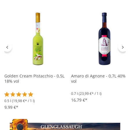
Golden Cream Pistacchio - 0,5L
Amaro di Agnone - 0,7L 40%
18% vol
vol
0.7 l
(23,99 €* / 1 l)
16,79 €*
0.5 l
(19,98 €* / 1 l)
Durchschnittliche Bewertung von 5 von 5 Sternen
9,99 €*