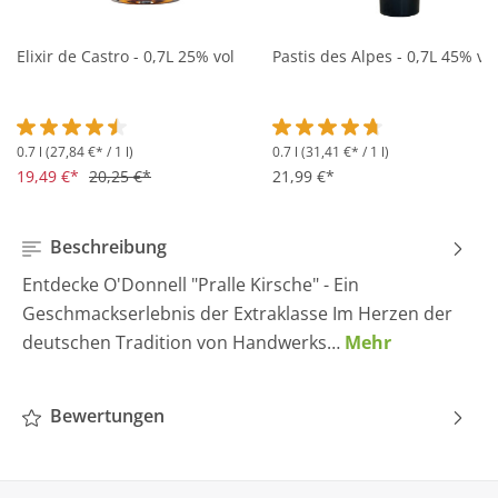
Elixir de Castro - 0,7L 25% vol
Pastis des Alpes - 0,7L 45% vol
0.7 l
(27,84 €* / 1 l)
0.7 l
(31,41 €* / 1 l)
Durchschnittliche Bewertung von 4.5 von 5 Sternen
Durchschnittliche Bewertung 
19,49 €*
20,25 €*
21,99 €*
Beschreibung
Entdecke O'Donnell "Pralle Kirsche" - Ein
Geschmackserlebnis der Extraklasse Im Herzen der
deutschen Tradition von Handwerks…
Mehr
Bewertungen