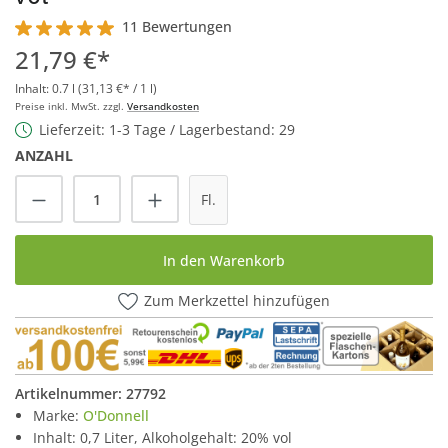
11 Bewertungen
Durchschnittliche Bewertung von 5 von 5 Sternen
21,79 €*
Inhalt:
0.7 l
(31,13 €* / 1 l)
Preise inkl. MwSt. zzgl.
Versandkosten
Lieferzeit: 1-3 Tage / Lagerbestand: 29
ANZAHL
Produkt Anzahl: Gib den gewünschten Wert
Fl.
In den Warenkorb
Zum Merkzettel hinzufügen
Artikelnummer:
27792
Marke:
O'Donnell
Inhalt: 0,7 Liter, Alkoholgehalt: 20% vol