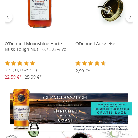
O'Donnell Moonshine Harte
ODonnell Ausgießer
Nuss Tough Nut - 0,7L 25% vol
0.7 l
(32,27 €* / 1 l)
Durchschnittliche Bewertung von 4.9 von 5 Sternen
Durchschnittliche Bewertung 
2,99 €*
22,59 €*
25,99 €*