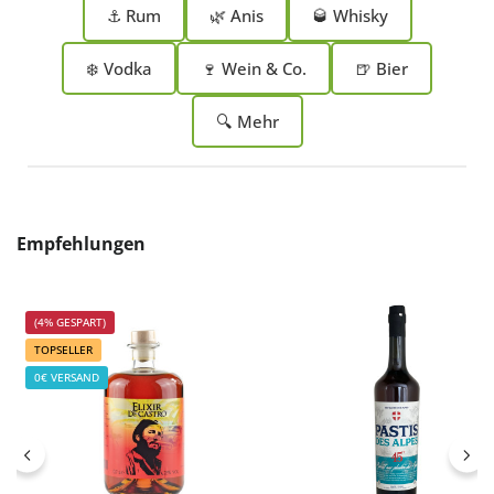
⚓ Rum
🌿 Anis
🥃 Whisky
❄️ Vodka
🍷 Wein & Co.
🍺 Bier
🔍 Mehr
Produktgalerie überspringen
Empfehlungen
(4% GESPART)
TOPSELLER
0€ VERSAND