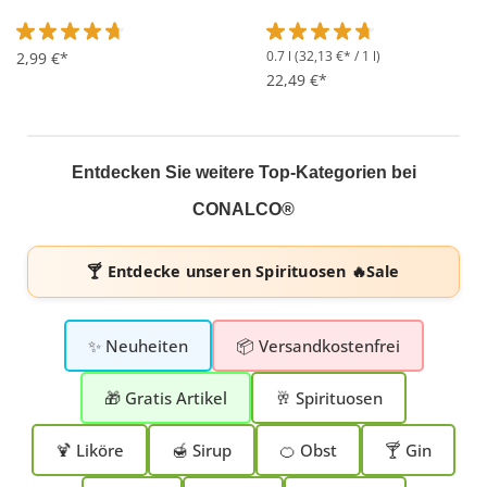
0.7 l
(32,13 €* / 1 l)
Durchschnittliche Bewertung von 4.6 von 5 Sternen
2,99 €*
Durchschnittliche Bewertung 
22,49 €*
Entdecken Sie weitere Top-Kategorien bei
CONALCO®
🍸 Entdecke unseren
Spirituosen 🔥Sale
✨ Neuheiten
📦 Versandkostenfrei
🎁 Gratis Artikel
🥂 Spirituosen
🍹 Liköre
🍯 Sirup
🍊 Obst
🍸 Gin