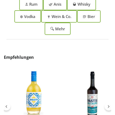
⚓ Rum
🌿 Anis
🥃 Whisky
❄️ Vodka
🍷 Wein & Co.
🍺 Bier
🔍 Mehr
Produktgalerie überspringen
Empfehlungen