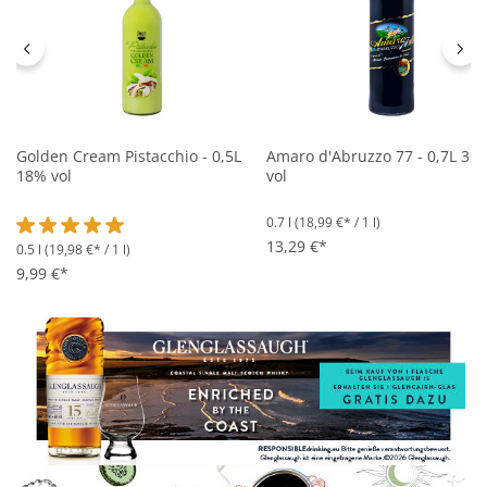
Golden Cream Pistacchio - 0,5L
Amaro d'Abruzzo 77 - 0,7L 30
18% vol
vol
0.7 l
(18,99 €* / 1 l)
13,29 €*
0.5 l
(19,98 €* / 1 l)
Durchschnittliche Bewertung von 5 von 5 Sternen
9,99 €*