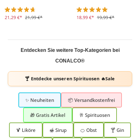
Durchschnittliche Bewertung von 4.8 von 5 Sternen
21,29 €*
21,99 €*
Durchschnittliche Bewertung 
18,99 €*
19,99 €*
Entdecken Sie weitere Top-Kategorien bei
CONALCO®
🍸 Entdecke unseren
Spirituosen 🔥Sale
✨ Neuheiten
📦 Versandkostenfrei
🎁 Gratis Artikel
🥂 Spirituosen
🍹 Liköre
🍯 Sirup
🍊 Obst
🍸 Gin