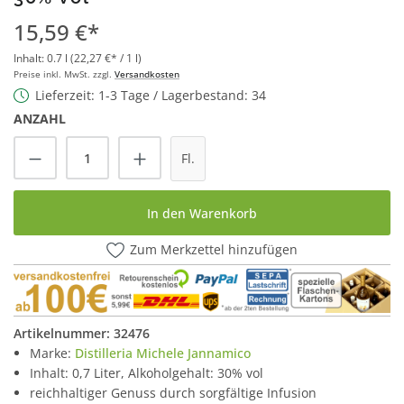
15,59 €*
Inhalt:
0.7 l
(22,27 €* / 1 l)
Preise inkl. MwSt. zzgl.
Versandkosten
Lieferzeit: 1-3 Tage / Lagerbestand: 34
ANZAHL
Produkt Anzahl: Gib den gewünschten Wert
Fl.
In den Warenkorb
Zum Merkzettel hinzufügen
Artikelnummer:
32476
Marke:
Distilleria Michele Jannamico
Inhalt: 0,7 Liter, Alkoholgehalt: 30% vol
reichhaltiger Genuss durch sorgfältige Infusion