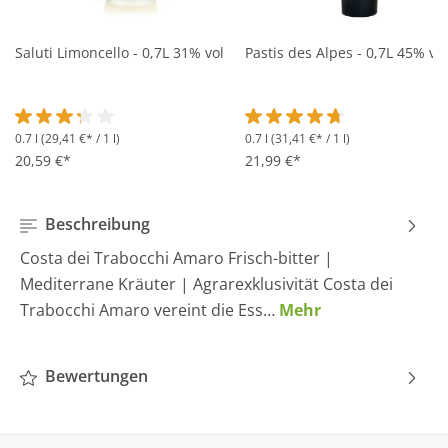
Saluti Limoncello - 0,7L 31% vol
Pastis des Alpes - 0,7L 45% vol
0.7 l
(29,41 €* / 1 l)
0.7 l
(31,41 €* / 1 l)
Durchschnittliche Bewertung von 3.2 von 5 Sternen
Durchschnittliche Bewertung 
20,59 €*
21,99 €*
Beschreibung
Costa dei Trabocchi Amaro Frisch-bitter |
Mediterrane Kräuter | Agrarexklusivität Costa dei
Trabocchi Amaro vereint die Ess…
Mehr
Bewertungen