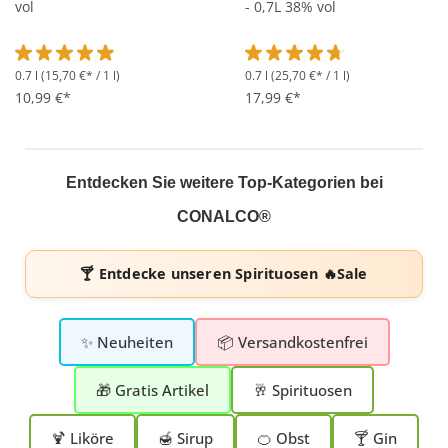
vol
- 0,7L 38% vol
0.7 l
(15,70 €* / 1 l)
0.7 l
(25,70 €* / 1 l)
Durchschnittliche Bewertung von 4.9 von 5 Sternen
Durchschnittliche Bewertung 
10,99 €*
17,99 €*
Entdecken Sie weitere Top-Kategorien bei
CONALCO®
🍸 Entdecke unseren
Spirituosen 🔥Sale
✨ Neuheiten
📦 Versandkostenfrei
🎁 Gratis Artikel
🥂 Spirituosen
🍹 Liköre
🍯 Sirup
🍊 Obst
🍸 Gin