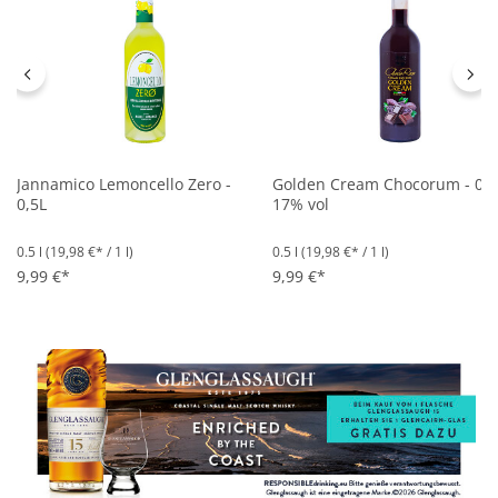
Jannamico Lemoncello Zero -
Golden Cream Chocorum - 0,5
0,5L
17% vol
0.5 l
(19,98 €* / 1 l)
0.5 l
(19,98 €* / 1 l)
9,99 €*
9,99 €*