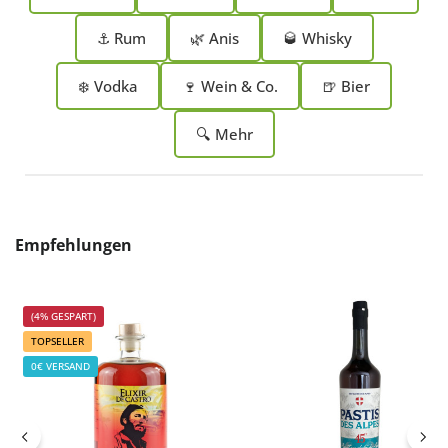
⚓ Rum
🌿 Anis
🥃 Whisky
❄️ Vodka
🍷 Wein & Co.
🍺 Bier
🔍 Mehr
Produktgalerie überspringen
Empfehlungen
(4% GESPART)
TOPSELLER
0€ VERSAND