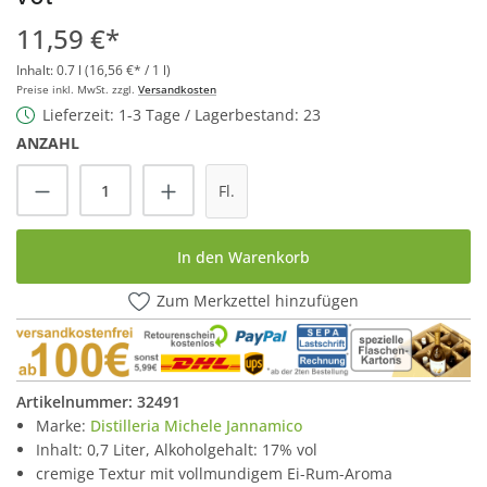
11,59 €*
Inhalt:
0.7 l
(16,56 €* / 1 l)
Preise inkl. MwSt. zzgl.
Versandkosten
Lieferzeit: 1-3 Tage / Lagerbestand: 23
ANZAHL
Produkt Anzahl: Gib den gewünschten Wert
Fl.
In den Warenkorb
Zum Merkzettel hinzufügen
Artikelnummer:
32491
Marke:
Distilleria Michele Jannamico
Inhalt: 0,7 Liter, Alkoholgehalt: 17% vol
cremige Textur mit vollmundigem Ei-Rum-Aroma