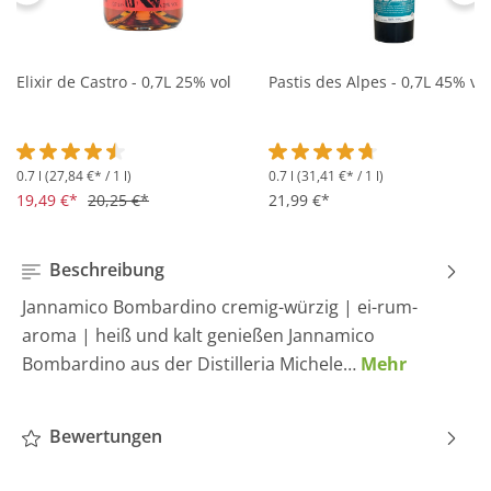
Elixir de Castro - 0,7L 25% vol
Pastis des Alpes - 0,7L 45% vol
0.7 l
(27,84 €* / 1 l)
0.7 l
(31,41 €* / 1 l)
Durchschnittliche Bewertung von 4.5 von 5 Sternen
Durchschnittliche Bewertung 
19,49 €*
20,25 €*
21,99 €*
Beschreibung
Jannamico Bombardino cremig-würzig | ei-rum-
aroma | heiß und kalt genießen Jannamico
Bombardino aus der Distilleria Michele…
Mehr
Bewertungen