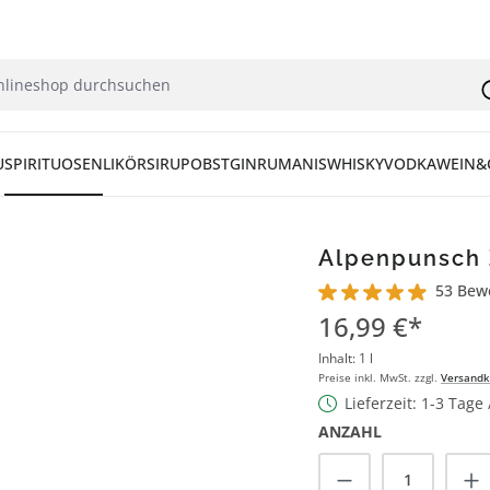
U
SPIRITUOSEN
LIKÖR
SIRUP
OBST
GIN
RUM
ANIS
WHISKY
VODKA
WEIN&
Alpenpunsch Z
53 Bew
Durchschnittliche Bew
16,99 €*
Inhalt:
1 l
Preise inkl. MwSt. zzgl.
Versandk
Lieferzeit: 1-3 Tage
ANZAHL
Produkt Anzah