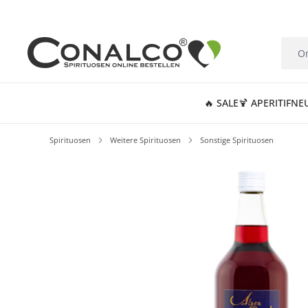
springen
Zur Hauptnavigation springen
🔥 SALE
🍹 APERITIF
NE
Spirituosen
Weitere Spirituosen
Sonstige Spirituosen
Bildergalerie überspringen