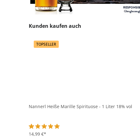
Produktgalerie überspringen
Kunden kaufen auch
TOPSELLER
Nannerl Heiße Marille Spirituose - 1 Liter 18% vol
Durchschnittliche Bewertung von 4.9 von 5 Sternen
14,99 €*