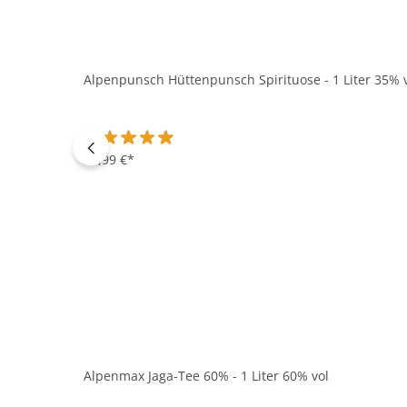
Alpenpunsch Hüttenpunsch Spirituose - 1 Liter 35% 
Durchschnittliche Bewertung von 4.9 von 5 Sternen
16,99 €*
Alpenmax Jaga-Tee 60% - 1 Liter 60% vol