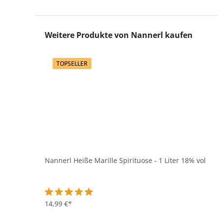
Produktgalerie überspringen
Weitere Produkte von Nannerl kaufen
TOPSELLER
Nannerl Heiße Marille Spirituose - 1 Liter 18% vol
Durchschnittliche Bewertung von 4.9 von 5 Sternen
14,99 €*