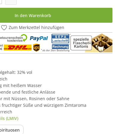
In den Warenkorb
Zum Merkzettel hinzufügen
holgehalt: 32% vol
eich
ng mit heißem Wasser
Abende und festliche Anlässe
bar mit Nüssen, Rosinen oder Sahne
s fruchtiger Süße und würzigem Zimtaroma
rreich
ls (LMIV)
pirituosen