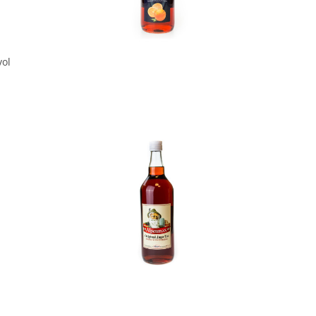
In den Korb
vol
In den Korb