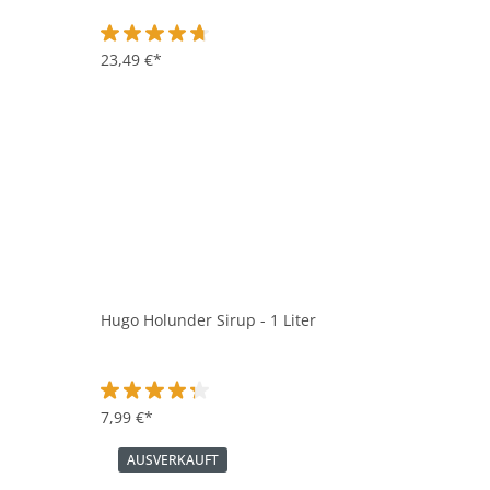
Durchschnittliche Bewertung von 4.8 von 5 Sternen
23,49 €*
Hugo Holunder Sirup - 1 Liter
Durchschnittliche Bewertung von 4.2 von 5 Sternen
7,99 €*
AUSVERKAUFT