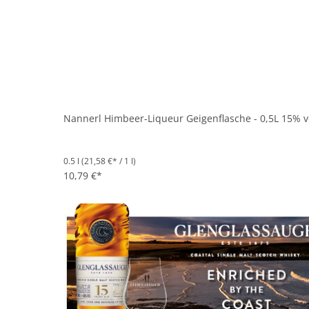
Nannerl Himbeer-Liqueur Geigenflasche - 0,5L 15% v
0.5 l
(21,58 €* / 1 l)
10,79 €*