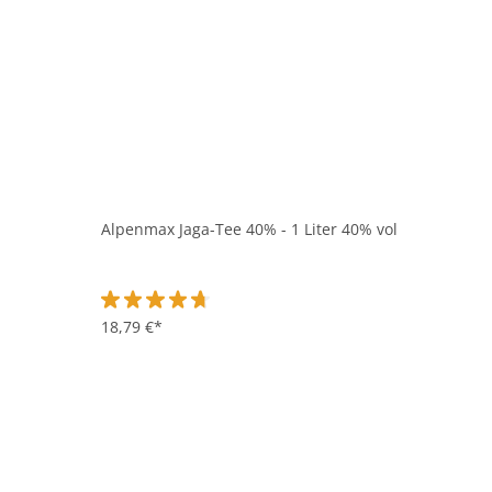
Alpenmax Jaga-Tee 40% - 1 Liter 40% vol
Durchschnittliche Bewertung von 4.7 von 5 Sternen
18,79 €*