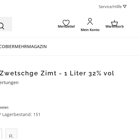
Service/Hilfe ⛛
Merkzettel
Warenkorb
Mein Konto
CO
BIER
MEHR
MAGAZIN
wetschge Zimt - 1 Liter 32% vol
ertungen
ertung von 4.9 von 5 Sternen
osten
 / Lagerbestand: 151
l: Gib den gewünschten Wert ein oder be
Fl.