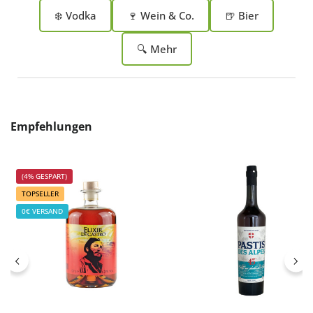
❄️ Vodka
🍷 Wein & Co.
🍺 Bier
🔍 Mehr
Produktgalerie überspringen
Empfehlungen
(4% GESPART)
TOPSELLER
0€ VERSAND