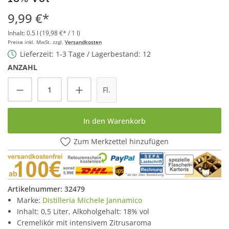
9,99 €*
Inhalt:
0.5 l
(19,98 €* / 1 l)
Preise inkl. MwSt. zzgl.
Versandkosten
Lieferzeit: 1-3 Tage / Lagerbestand: 12
ANZAHL
Produkt Anzahl: Gib den gewünschten Wert
Fl.
In den Warenkorb
Zum Merkzettel hinzufügen
Artikelnummer:
32479
Marke:
Distilleria Michele Jannamico
Inhalt: 0,5 Liter, Alkoholgehalt: 18% vol
Cremelikör mit intensivem Zitrusaroma