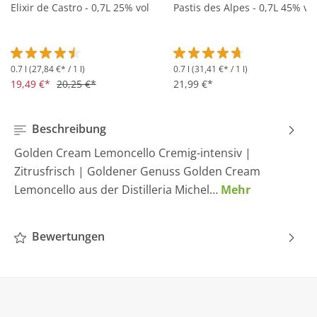
Elixir de Castro - 0,7L 25% vol
Pastis des Alpes - 0,7L 45% vol
0.7 l
(27,84 €* / 1 l)
0.7 l
(31,41 €* / 1 l)
Durchschnittliche Bewertung von 4.5 von 5 Sternen
Durchschnittliche Bewertung 
19,49 €*
20,25 €*
21,99 €*
Beschreibung
Golden Cream Lemoncello Cremig-intensiv |
Zitrusfrisch | Goldener Genuss Golden Cream
Lemoncello aus der Distilleria Michel…
Mehr
Bewertungen