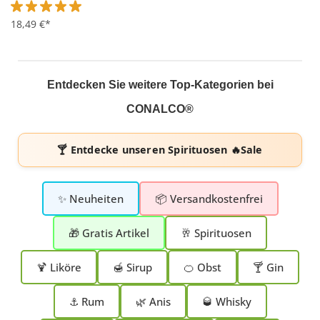
Durchschnittliche Bewertung von 5 von 5 Sternen
18,49 €*
Entdecken Sie weitere Top-Kategorien bei
CONALCO®
🍸 Entdecke unseren
Spirituosen 🔥Sale
✨ Neuheiten
📦 Versandkostenfrei
🎁 Gratis Artikel
🥂 Spirituosen
🍹 Liköre
🍯 Sirup
🍊 Obst
🍸 Gin
⚓ Rum
🌿 Anis
🥃 Whisky