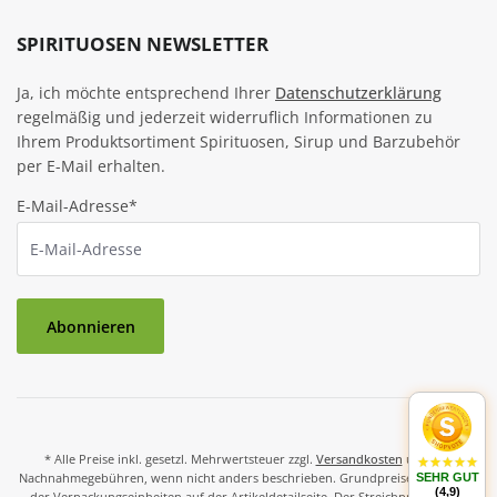
SPIRITUOSEN NEWSLETTER
Ja, ich möchte entsprechend Ihrer
Datenschutzerklärung
regelmäßig und jederzeit widerruflich Informationen zu
Ihrem Produktsortiment Spirituosen, Sirup und Barzubehör
per E-Mail erhalten.
E-Mail-Adresse*
Abonnieren
* Alle Preise inkl. gesetzl. Mehrwertsteuer zzgl.
Versandkosten
und ggf.
Nachnahmegebühren, wenn nicht anders beschrieben. Grundpreise und Preise
SEHR GUT
(4,9)
der Verpackungseinheiten auf der Artikeldetailseite. Der Streichpreis ist der