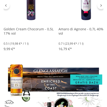
Golden Cream Chocorum - 0,5L
Amaro di Agnone - 0,7L 40%
17% vol
vol
0.5 l
(19,98 €* / 1 l)
0.7 l
(23,99 €* / 1 l)
9,99 €*
16,79 €*