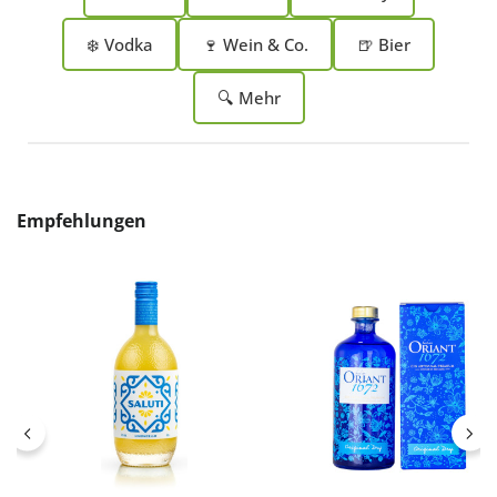
❄️ Vodka
🍷 Wein & Co.
🍺 Bier
🔍 Mehr
Produktgalerie überspringen
Empfehlungen