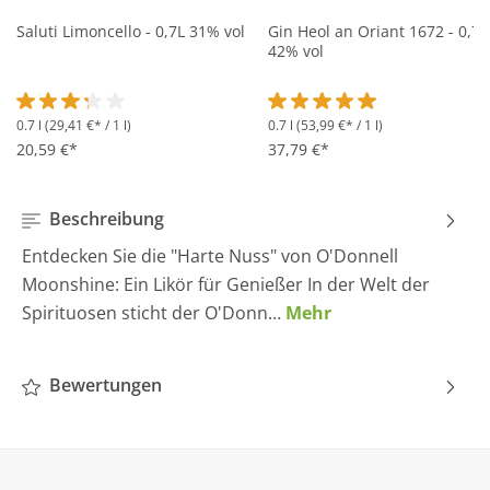
Saluti Limoncello - 0,7L 31% vol
Gin Heol an Oriant 1672 - 0,7L
42% vol
0.7 l
(29,41 €* / 1 l)
0.7 l
(53,99 €* / 1 l)
Durchschnittliche Bewertung von 3.2 von 5 Sternen
Durchschnittliche Bewertung 
20,59 €*
37,79 €*
Beschreibung
Entdecken Sie die "Harte Nuss" von O'Donnell
Moonshine: Ein Likör für Genießer In der Welt der
Spirituosen sticht der O'Donn…
Mehr
Bewertungen