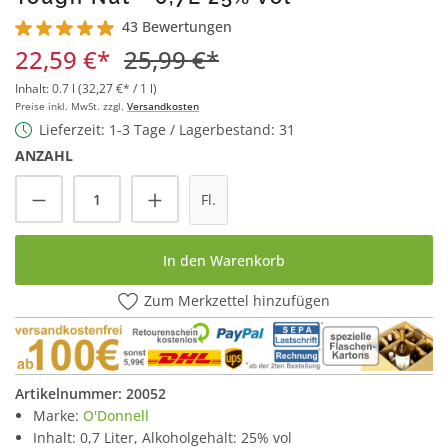
43 Bewertungen
Durchschnittliche Bewertung von 4.9 von 5 Sternen
22,59 €*
25,99 €*
Inhalt:
0.7 l
(32,27 €* / 1 l)
Preise inkl. MwSt. zzgl.
Versandkosten
Lieferzeit: 1-3 Tage / Lagerbestand: 31
ANZAHL
Produkt Anzahl: Gib den gewünschten Wert
Fl.
In den Warenkorb
Zum Merkzettel hinzufügen
Artikelnummer:
20052
Marke:
O'Donnell
Inhalt: 0,7 Liter, Alkoholgehalt: 25% vol