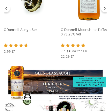
ODonnell Ausgießer
O'Donnell Moonshine Toffee -
0,7L 25% vol
0.7 l
(31,84 €* / 1 l)
Durchschnittliche Bewertung von 4.6 von 5 Sternen
2,99 €*
Durchschnittliche Bewertung 
22,29 €*