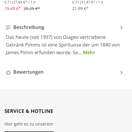
0.7 l
(27,84 €* / 1 l)
0.7 l
(31,41 €* / 1 l)
Durchschnittliche Bewertung von 4.5 von 5 Sternen
Durchschnittliche Bewertung 
19,49 €*
20,25 €*
21,99 €*
Beschreibung
Das heute (seit 1997) von Diageo vertriebene
Getränk Pimms ist eine Spirituose der um 1840 von
James Pimm erfunden wurde. Se…
Mehr
Bewertungen
SERVICE & HOTLINE
Hier geht es zu unserem