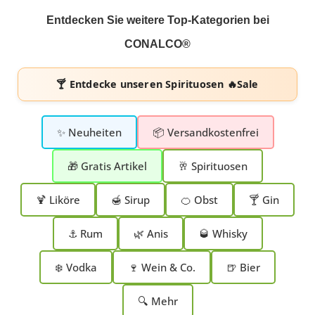
Entdecken Sie weitere Top-Kategorien bei
CONALCO®
🍸 Entdecke unseren
Spirituosen 🔥Sale
✨ Neuheiten
📦 Versandkostenfrei
🎁 Gratis Artikel
🥂 Spirituosen
🍹 Liköre
🍯 Sirup
🍊 Obst
🍸 Gin
⚓ Rum
🌿 Anis
🥃 Whisky
❄️ Vodka
🍷 Wein & Co.
🍺 Bier
🔍 Mehr