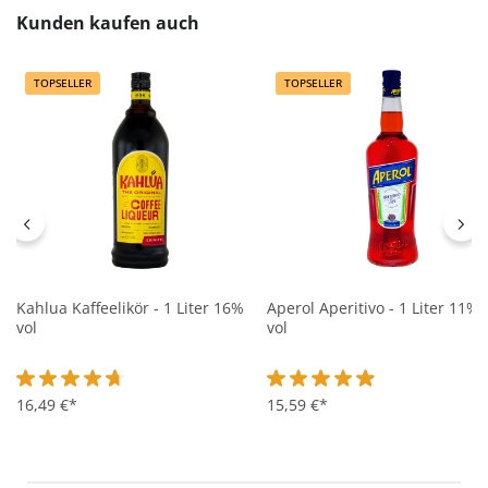
Produktgalerie überspringen
Kunden kaufen auch
TOPSELLER
TOPSELLER
Kahlua Kaffeelikör - 1 Liter 16%
Aperol Aperitivo - 1 Liter 11%
vol
vol
Durchschnittliche Bewertung von 4.7 von 5 Sternen
16,49 €*
Durchschnittliche Bewertung 
15,59 €*