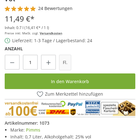
24 Bewertungen
Durchschnittliche Bewertung von 4.9 von 5 Sternen
11,49 €*
Inhalt:
0.7 l
(16,41 €* / 1 l)
Preise inkl. MwSt. zzgl.
Versandkosten
Lieferzeit: 1-3 Tage / Lagerbestand: 24
ANZAHL
Produkt Anzahl: Gib den gewünschten Wert
Fl.
In den Warenkorb
Zum Merkzettel hinzufügen
Artikelnummer:
1073
Marke:
Pimms
Inhalt: 0,7 Liter, Alkoholgehalt: 25% vol