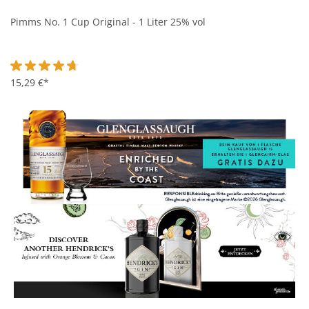
Pimms No. 1 Cup Original - 1 Liter 25% vol
Durchschnittliche Bewertung von 4.7 von 5 Sternen
15,29 €*