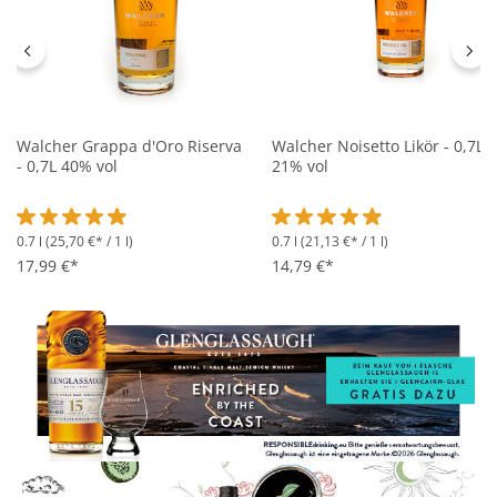
Walcher Grappa d'Oro Riserva
Walcher Noisetto Likör - 0,7L
- 0,7L 40% vol
21% vol
0.7 l
(25,70 €* / 1 l)
0.7 l
(21,13 €* / 1 l)
Durchschnittliche Bewertung von 4.9 von 5 Sternen
Durchschnittliche Bewertung 
17,99 €*
14,79 €*