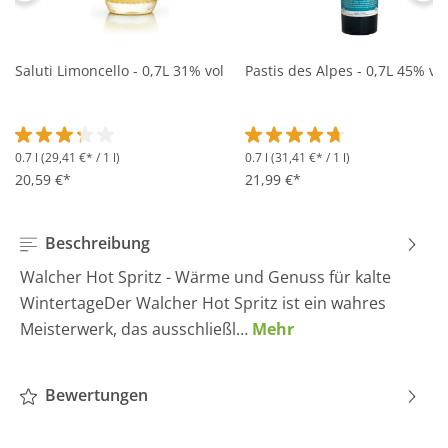
Saluti Limoncello - 0,7L 31% vol
Pastis des Alpes - 0,7L 45% vol
0.7 l
(29,41 €* / 1 l)
0.7 l
(31,41 €* / 1 l)
Durchschnittliche Bewertung von 3.2 von 5 Sternen
Durchschnittliche Bewertung 
20,59 €*
21,99 €*
Beschreibung
Walcher Hot Spritz - Wärme und Genuss für kalte
WintertageDer Walcher Hot Spritz ist ein wahres
Meisterwerk, das ausschließl…
Mehr
Bewertungen