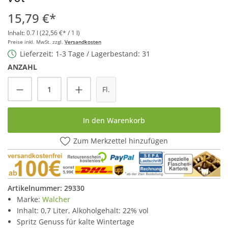
15,79 €*
Inhalt:
0.7 l
(22,56 €* / 1 l)
Preise inkl. MwSt. zzgl.
Versandkosten
Lieferzeit: 1-3 Tage / Lagerbestand: 31
ANZAHL
Produkt Anzahl: Gib den gewünschten Wert
Fl.
In den Warenkorb
Zum Merkzettel hinzufügen
Artikelnummer:
29330
Marke:
Walcher
Inhalt: 0,7 Liter, Alkoholgehalt: 22% vol
Spritz Genuss für kalte Wintertage