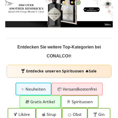
Entdecken Sie weitere Top-Kategorien bei
CONALCO®
🍸 Entdecke unseren
Spirituosen 🔥Sale
✨ Neuheiten
📦 Versandkostenfrei
🎁 Gratis Artikel
🥂 Spirituosen
🍹 Liköre
🍯 Sirup
🍊 Obst
🍸 Gin