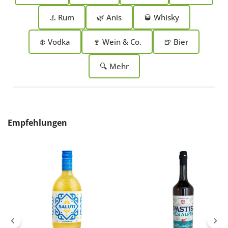
⚓ Rum
🌿 Anis
🥃 Whisky
❄️ Vodka
🍷 Wein & Co.
🍺 Bier
🔍 Mehr
Produktgalerie überspringen
Empfehlungen