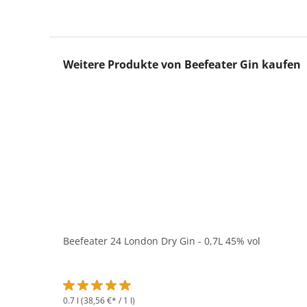
Produktgalerie überspringen
Weitere Produkte von Beefeater Gin kaufen
Beefeater 24 London Dry Gin - 0,7L 45% vol
0.7 l
(38,56 €* / 1 l)
Durchschnittliche Bewertung von 5 von 5 Sternen