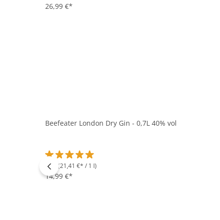
26,99 €*
Beefeater London Dry Gin - 0,7L 40% vol
0.7 l
(21,41 €* / 1 l)
Durchschnittliche Bewertung von 5 von 5 Sternen
14,99 €*