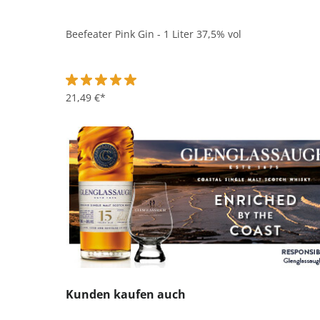
Beefeater Pink Gin - 1 Liter 37,5% vol
Durchschnittliche Bewertung von 5 von 5 Sternen
21,49 €*
Produktgalerie überspringen
Kunden kaufen auch