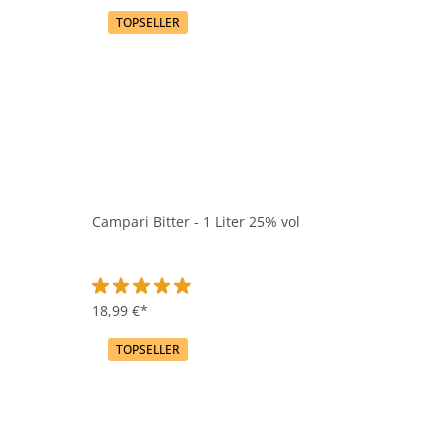
TOPSELLER
Campari Bitter - 1 Liter 25% vol
Durchschnittliche Bewertung von 4.9 von 5 Sternen
18,99 €*
TOPSELLER