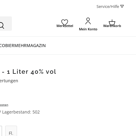
Service/Hilfe ⛛
Merkzettel
Warenkorb
Mein Konto
CO
BIER
MEHR
MAGAZIN
- 1 Liter 40% vol
ertungen
ertung von 4.8 von 5 Sternen
osten
 / Lagerbestand: 502
l: Gib den gewünschten Wert ein oder be
Fl.