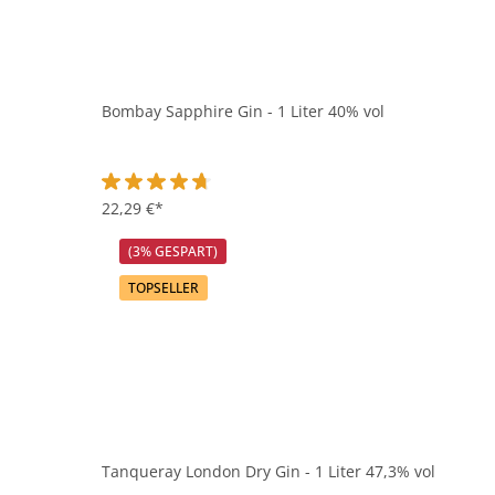
Bombay Sapphire Gin - 1 Liter 40% vol
Durchschnittliche Bewertung von 4.7 von 5 Sternen
22,29 €*
(3% GESPART)
TOPSELLER
Tanqueray London Dry Gin - 1 Liter 47,3% vol