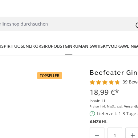
U
SPIRITUOSEN
LIKÖR
SIRUP
OBST
GIN
RUM
ANIS
WHISKY
VODKA
WEIN&
Beefeater Gin 
TOPSELLER
39 Bew
Durchschnittliche Bew
18,99 €*
Inhalt:
1 l
Preise inkl. MwSt. zzgl.
Versandk
Lieferzeit: 1-3 Tage
ANZAHL
Produkt Anzah