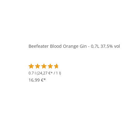
Beefeater Blood Orange Gin - 0,7L 37,5% vol
0.7 l
(24,27 €* / 1 l)
Durchschnittliche Bewertung von 4.6 von 5 Sternen
16,99 €*