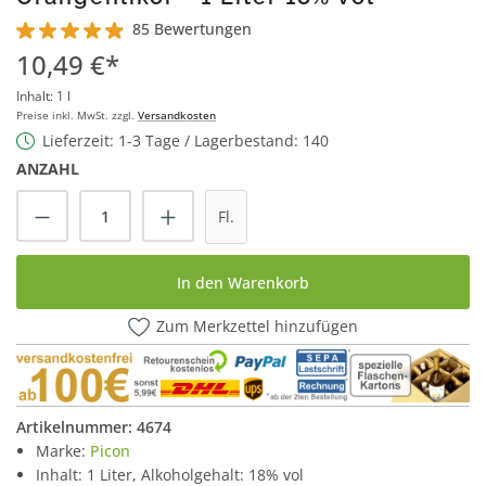
85 Bewertungen
Durchschnittliche Bewertung von 4.9 von 5 Sternen
10,49 €*
Inhalt:
1 l
Preise inkl. MwSt. zzgl.
Versandkosten
Lieferzeit: 1-3 Tage / Lagerbestand: 140
ANZAHL
Produkt Anzahl: Gib den gewünschten Wert
Fl.
In den Warenkorb
Zum Merkzettel hinzufügen
Artikelnummer:
4674
Marke:
Picon
Inhalt: 1 Liter, Alkoholgehalt: 18% vol