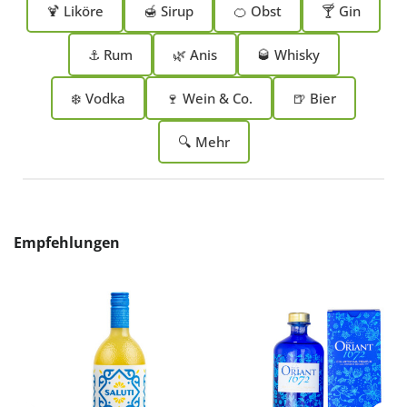
🍹 Liköre
🍯 Sirup
🍊 Obst
🍸 Gin
⚓ Rum
🌿 Anis
🥃 Whisky
❄️ Vodka
🍷 Wein & Co.
🍺 Bier
🔍 Mehr
Produktgalerie überspringen
Empfehlungen