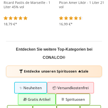
Ricard Pastis de Marseille - 1
Picon Amer Likör - 1 Liter 21%
Liter 45% vol
vol
Durchschnittliche Bewertung von 4.9 von 5 Sternen
18,79 €*
Durchschnittliche Bewertung 
16,99 €*
Entdecken Sie weitere Top-Kategorien bei
CONALCO®
🍸 Entdecke unseren
Spirituosen 🔥Sale
✨ Neuheiten
📦 Versandkostenfrei
🎁 Gratis Artikel
🥂 Spirituosen