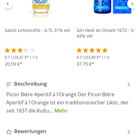
Saluti Limoncello - 0,7L 31% vol
Gin Heol an Oriant 1672 - 0,7L
42% vol
0.7 l
(29,41 €* / 1 l)
0.7 l
(53,99 €* / 1 l)
Durchschnittliche Bewertung von 3.2 von 5 Sternen
Durchschnittliche Bewertung 
20,59 €*
37,79 €*
Beschreibung
Picon Bière Aperitif à l'Orange Der Picon Bière
Aperitif à l'Orange ist ein traditionsreicher Likör, der
seit 1837 die Kultu…
Mehr
Bewertungen