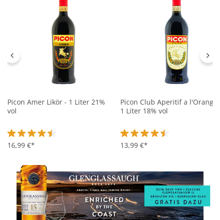
Picon Amer Likör - 1 Liter 21%
Picon Club Aperitif a l'Orange 
vol
1 Liter 18% vol
Durchschnittliche Bewertung von 4.5 von 5 Sternen
16,99 €*
Durchschnittliche Bewertung 
13,99 €*