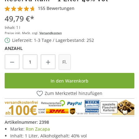
155 Bewertungen
Durchschnittliche Bewertung von 4.8 von 5 Sternen
49,79 €*
Inhalt:
1 l
Preise inkl. MwSt. zzgl.
Versandkosten
Lieferzeit: 1-3 Tage / Lagerbestand: 252
ANZAHL
Produkt Anzahl: Gib den gewünschten Wert
Fl.
In den Warenkorb
Zum Merkzettel hinzufügen
Artikelnummer:
2398
Marke:
Ron Zacapa
Inhalt: 1 Liter, Alkoholgehalt: 40% vol