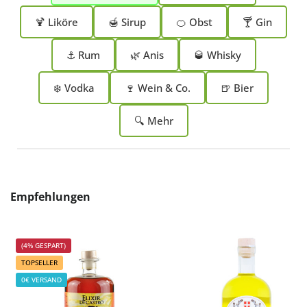
🍹 Liköre
🍯 Sirup
🍊 Obst
🍸 Gin
⚓ Rum
🌿 Anis
🥃 Whisky
❄️ Vodka
🍷 Wein & Co.
🍺 Bier
🔍 Mehr
Produktgalerie überspringen
Empfehlungen
(4% GESPART)
TOPSELLER
0€ VERSAND