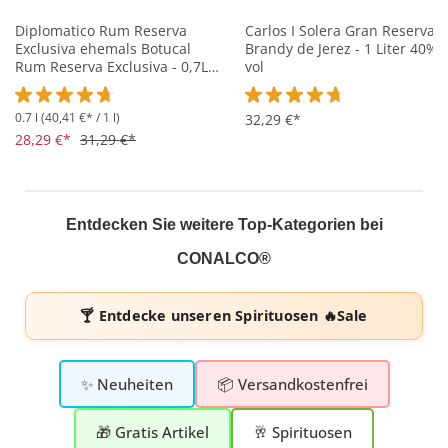
Diplomatico Rum Reserva
Carlos I Solera Gran Reserva
Exclusiva ehemals Botucal
Brandy de Jerez - 1 Liter 40%
Rum Reserva Exclusiva - 0,7L
vol
40% vol
0.7 l
(40,41 €* / 1 l)
Durchschnittliche Bewertung von 4.7 von 5 Sternen
Durchschnittliche Bewertung 
32,29 €*
28,29 €*
31,29 €*
Entdecken Sie weitere Top-Kategorien bei
CONALCO®
🍸 Entdecke unseren
Spirituosen 🔥Sale
✨ Neuheiten
📦 Versandkostenfrei
🎁 Gratis Artikel
🥂 Spirituosen