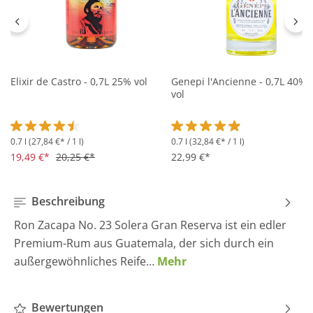
Elixir de Castro - 0,7L 25% vol
Genepi l'Ancienne - 0,7L 40%
vol
0.7 l
(27,84 €* / 1 l)
0.7 l
(32,84 €* / 1 l)
Durchschnittliche Bewertung von 4.5 von 5 Sternen
Durchschnittliche Bewertung 
19,49 €*
20,25 €*
22,99 €*
Beschreibung
Ron Zacapa No. 23 Solera Gran Reserva ist ein edler
Premium-Rum aus Guatemala, der sich durch ein
außergewöhnliches Reife…
Mehr
Bewertungen