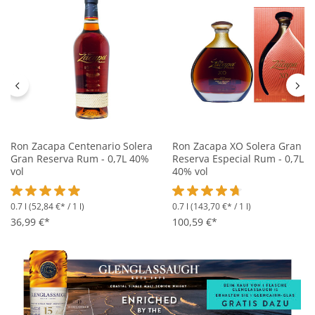
Ron Zacapa Centenario Solera
Ron Zacapa XO Solera Gran
Gran Reserva Rum - 0,7L 40%
Reserva Especial Rum - 0,7L
vol
40% vol
0.7 l
(52,84 €* / 1 l)
0.7 l
(143,70 €* / 1 l)
Durchschnittliche Bewertung von 4.9 von 5 Sternen
Durchschnittliche Bewertung 
36,99 €*
100,59 €*