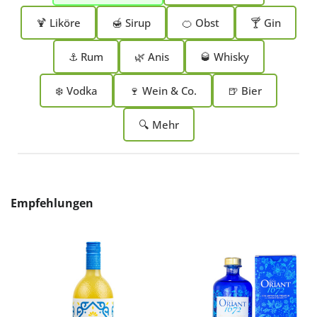
🍹 Liköre
🍯 Sirup
🍊 Obst
🍸 Gin
⚓ Rum
🌿 Anis
🥃 Whisky
❄️ Vodka
🍷 Wein & Co.
🍺 Bier
🔍 Mehr
Produktgalerie überspringen
Empfehlungen