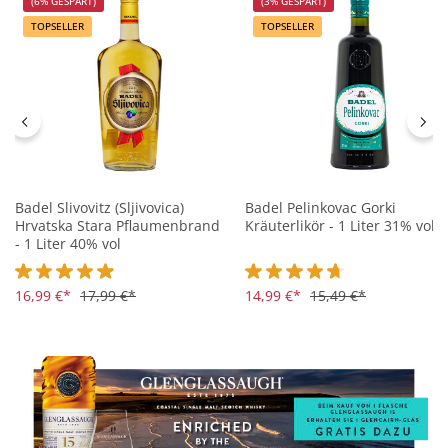
(6% GESPART)
(3% GESPART)
TOPSELLER
TOPSELLER
Badel Slivovitz (Sljivovica)
Badel Pelinkovac Gorki
Hrvatska Stara Pflaumenbrand
Kräuterlikör - 1 Liter 31% vol
- 1 Liter 40% vol
Durchschnittliche Bewertung von 4.9 von 5 Sternen
16,99 €*
17,99 €*
Durchschnittliche Bewertung 
14,99 €*
15,49 €*