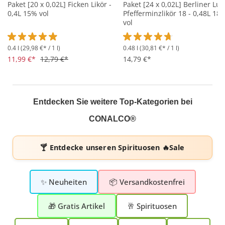
Paket [20 x 0,02L] Ficken Likör -
Paket [24 x 0,02L] Berliner Luf
0,4L 15% vol
Pfefferminzlikör 18 - 0,48L 18
vol
0.4 l
(29,98 €* / 1 l)
0.48 l
(30,81 €* / 1 l)
Durchschnittliche Bewertung von 4.9 von 5 Sternen
Durchschnittliche Bewertung 
11,99 €*
12,79 €*
14,79 €*
Entdecken Sie weitere Top-Kategorien bei
CONALCO®
🍸 Entdecke unseren
Spirituosen 🔥Sale
✨ Neuheiten
📦 Versandkostenfrei
🎁 Gratis Artikel
🥂 Spirituosen