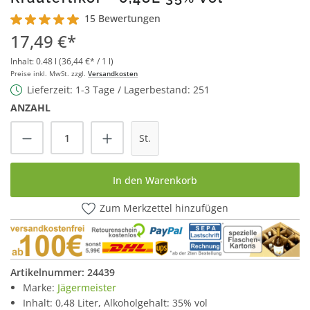
15 Bewertungen
Durchschnittliche Bewertung von 5 von 5 Sternen
17,49 €*
Inhalt:
0.48 l
(36,44 €* / 1 l)
Preise inkl. MwSt. zzgl.
Versandkosten
Lieferzeit: 1-3 Tage / Lagerbestand: 251
ANZAHL
Produkt Anzahl: Gib den gewünschten Wert
St.
In den Warenkorb
Zum Merkzettel hinzufügen
Artikelnummer:
24439
Marke:
Jägermeister
Inhalt: 0,48 Liter, Alkoholgehalt: 35% vol