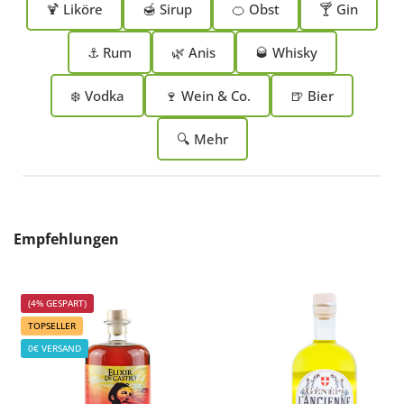
🍹 Liköre
🍯 Sirup
🍊 Obst
🍸 Gin
⚓ Rum
🌿 Anis
🥃 Whisky
❄️ Vodka
🍷 Wein & Co.
🍺 Bier
🔍 Mehr
Produktgalerie überspringen
Empfehlungen
(4% GESPART)
TOPSELLER
0€ VERSAND