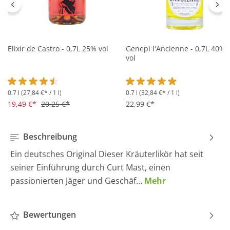
Elixir de Castro - 0,7L 25% vol
Genepi l'Ancienne - 0,7L 40%
vol
0.7 l
(27,84 €* / 1 l)
0.7 l
(32,84 €* / 1 l)
Durchschnittliche Bewertung von 4.5 von 5 Sternen
Durchschnittliche Bewertung 
19,49 €*
20,25 €*
22,99 €*
Beschreibung
Ein deutsches Original Dieser Kräuterlikör hat seit
seiner Einführung durch Curt Mast, einen
passionierten Jäger und Geschäf…
Mehr
Bewertungen