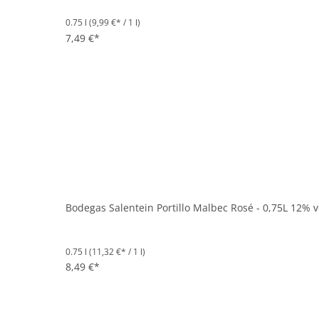
0.75 l
(9,99 €* / 1 l)
7,49 €*
Bodegas Salentein Portillo Malbec Rosé - 0,75L 12% v
0.75 l
(11,32 €* / 1 l)
8,49 €*