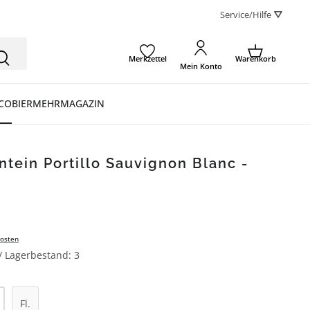
Service/Hilfe ⛛
Merkzettel
Warenkorb
Mein Konto
CO
BIER
MEHR
MAGAZIN
tein Portillo Sauvignon Blanc -
osten
 / Lagerbestand: 3
l: Gib den gewünschten Wert ein oder be
Fl.