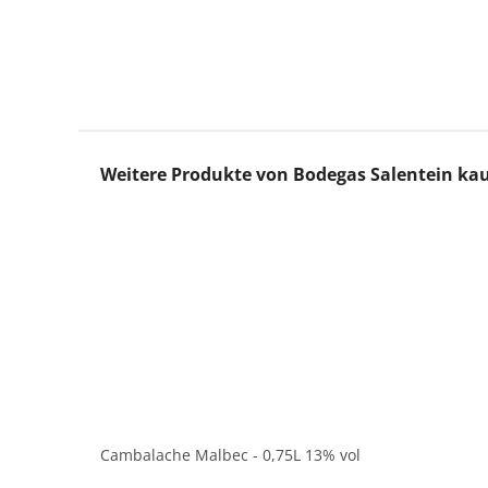
Produktgalerie überspringen
Weitere Produkte von Bodegas Salentein ka
Cambalache Malbec - 0,75L 13% vol