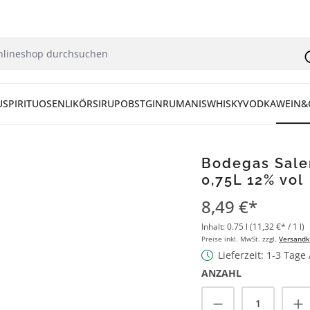
U
SPIRITUOSEN
LIKÖR
SIRUP
OBST
GIN
RUM
ANIS
WHISKY
VODKA
WEIN&
Bodegas Salen
0,75L 12% vol
8,49 €*
Inhalt:
0.75 l
(11,32 €* / 1 l)
Preise inkl. MwSt. zzgl.
Versandk
Lieferzeit: 1-3 Tage
ANZAHL
Produkt Anzah