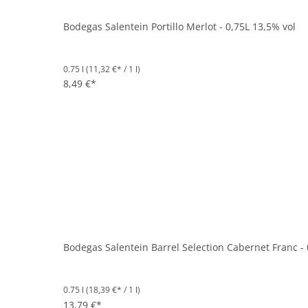
Bodegas Salentein Portillo Merlot - 0,75L 13,5% vol
0.75 l
(11,32 €* / 1 l)
8,49 €*
Bodegas Salentein Barrel Selection Cabernet Franc - 
0.75 l
(18,39 €* / 1 l)
13,79 €*