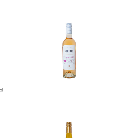
In den Korb
ol