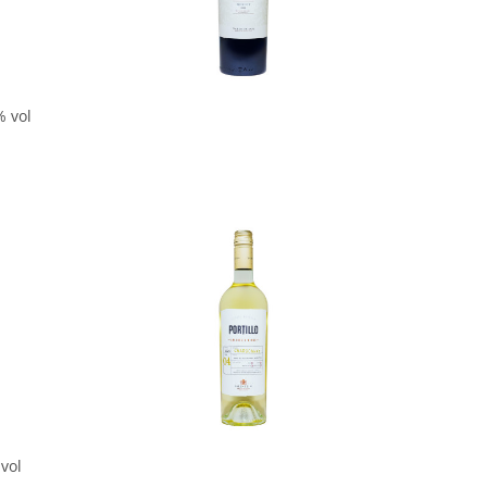
In den Korb
% vol
In den Korb
vol