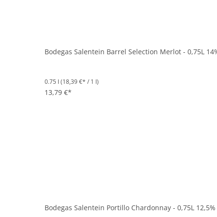
Bodegas Salentein Barrel Selection Merlot - 0,75L 14
0.75 l
(18,39 €* / 1 l)
13,79 €*
Bodegas Salentein Portillo Chardonnay - 0,75L 12,5% 