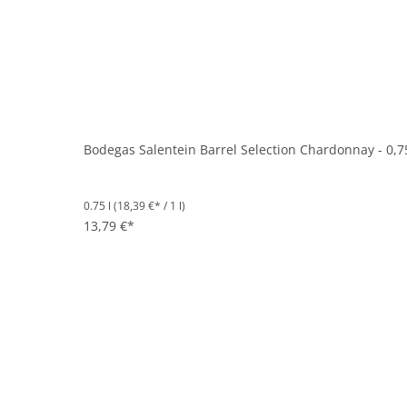
Bodegas Salentein Barrel Selection Chardonnay - 0,7
0.75 l
(18,39 €* / 1 l)
13,79 €*