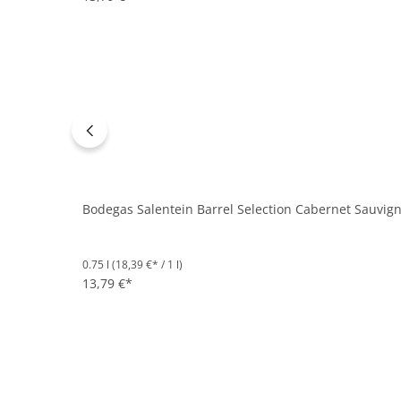
Bodegas Salentein Barrel Selection Cabernet Sauvign
0.75 l
(18,39 €* / 1 l)
13,79 €*