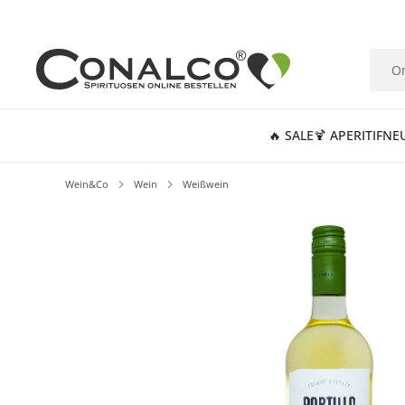
springen
Zur Hauptnavigation springen
🔥 SALE
🍹 APERITIF
NE
Wein&Co
Wein
Weißwein
Bildergalerie überspringen