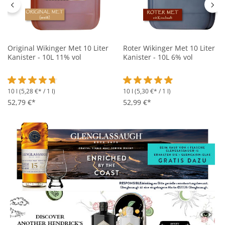
Original Wikinger Met 10 Liter
Roter Wikinger Met 10 Liter
Kanister - 10L 11% vol
Kanister - 10L 6% vol
10 l
(5,28 €* / 1 l)
10 l
(5,30 €* / 1 l)
Durchschnittliche Bewertung von 4.7 von 5 Sternen
Durchschnittliche Bewertung 
52,79 €*
52,99 €*