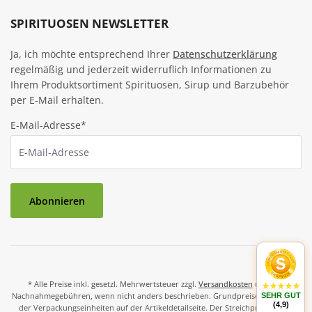
SPIRITUOSEN NEWSLETTER
Ja, ich möchte entsprechend Ihrer
Datenschutzerklärung
regelmäßig und jederzeit widerruflich Informationen zu
Ihrem Produktsortiment Spirituosen, Sirup und Barzubehör
per E-Mail erhalten.
E-Mail-Adresse*
Abonnieren
* Alle Preise inkl. gesetzl. Mehrwertsteuer zzgl.
Versandkosten
und ggf.
Nachnahmegebühren, wenn nicht anders beschrieben. Grundpreise und Preise
SEHR GUT
(4,9)
der Verpackungseinheiten auf der Artikeldetailseite. Der Streichpreis ist der