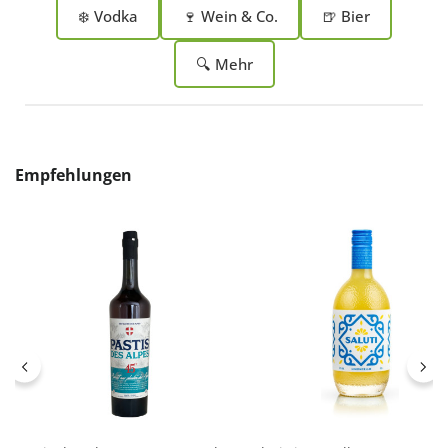
❄️ Vodka
🍷 Wein & Co.
🍺 Bier
🔍 Mehr
Produktgalerie überspringen
Empfehlungen