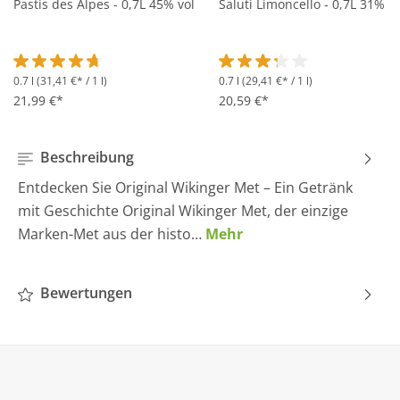
Pastis des Alpes - 0,7L 45% vol
Saluti Limoncello - 0,7L 31% vo
0.7 l
(31,41 €* / 1 l)
0.7 l
(29,41 €* / 1 l)
Durchschnittliche Bewertung von 4.6 von 5 Sternen
Durchschnittliche Bewertung 
21,99 €*
20,59 €*
Beschreibung
Entdecken Sie Original Wikinger Met – Ein Getränk
mit Geschichte Original Wikinger Met, der einzige
Marken-Met aus der histo…
Mehr
Bewertungen