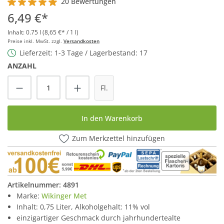
20 Bewertungen
Durchschnittliche Bewertung von 4.9 von 5 Sternen
6,49 €*
Inhalt:
0.75 l
(8,65 €* / 1 l)
Preise inkl. MwSt. zzgl.
Versandkosten
Lieferzeit: 1-3 Tage / Lagerbestand: 17
ANZAHL
Produkt Anzahl: Gib den gewünschten Wert
Fl.
In den Warenkorb
Zum Merkzettel hinzufügen
Artikelnummer:
4891
Marke:
Wikinger Met
Inhalt: 0,75 Liter, Alkoholgehalt: 11% vol
einzigartiger Geschmack durch jahrhundertealte