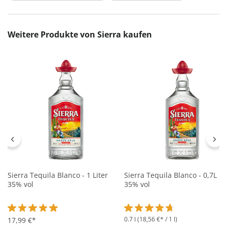
Produktgalerie überspringen
Weitere Produkte von Sierra kaufen
Sierra Tequila Blanco - 1 Liter
Sierra Tequila Blanco - 0,7L
35% vol
35% vol
0.7 l
(18,56 €* / 1 l)
Durchschnittliche Bewertung von 5 von 5 Sternen
17,99 €*
Durchschnittliche Bewertung 