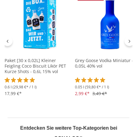
Paket [30 x 0,02L] Kleiner
Grey Goose Vodka Miniatur -
Feigling Coco Biscuit Likör PET
0,05L 40% vol
Kurze Shots - 0,6L 15% vol
0.6 l
(29,98 €* / 1 l)
0.05 l
(59,80 €* / 1 l)
Durchschnittliche Bewertung von 5 von 5 Sternen
Durchschnittliche Bewertung 
17,99 €*
2,99 €*
3,49 €*
Entdecken Sie weitere Top-Kategorien bei