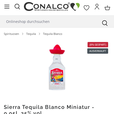
alt springen
Spirituosen
Tequila
Tequila Blanco
Bildergalerie überspringen
(8% GESPART)
AUSVERKAUFT
Sierra Tequila Blanco Miniatur -
0,05L 35% vol