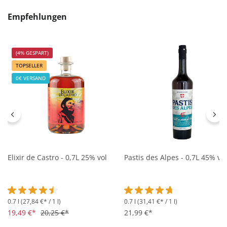
Produktgalerie überspringen
Empfehlungen
(4% GESPART)
TOPSELLER
0€ VERSAND
Elixir de Castro - 0,7L 25% vol
Pastis des Alpes - 0,7L 45% vol
0.7 l
(27,84 €* / 1 l)
0.7 l
(31,41 €* / 1 l)
Durchschnittliche Bewertung von 4.5 von 5 Sternen
Durchschnittliche Bewertung 
19,49 €*
20,25 €*
21,99 €*