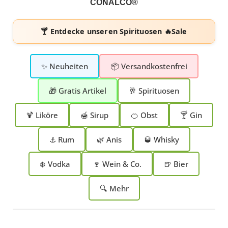
CONALCO®
🍸 Entdecke unseren
Spirituosen 🔥Sale
✨ Neuheiten
📦 Versandkostenfrei
🎁 Gratis Artikel
🥂 Spirituosen
🍹 Liköre
🍯 Sirup
🍊 Obst
🍸 Gin
⚓ Rum
🌿 Anis
🥃 Whisky
❄️ Vodka
🍷 Wein & Co.
🍺 Bier
🔍 Mehr