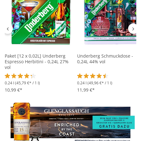
Paket [12 x 0,02L] Underberg
Underberg Schmuckdose -
Espresso Herbitini - 0,24L 27%
0,24L 44% vol
vol
0.24 l
(45,79 €* / 1 l)
0.24 l
(49,96 €* / 1 l)
Durchschnittliche Bewertung von 4.2 von 5 Sternen
Durchschnittliche Bewertung 
10,99 €*
11,99 €*