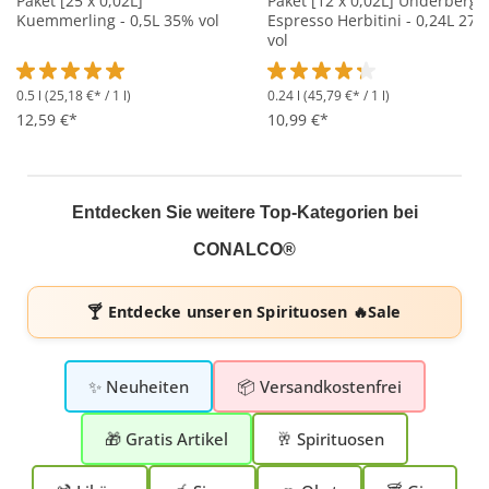
Paket [25 x 0,02L]
Paket [12 x 0,02L] Underberg
Kuemmerling - 0,5L 35% vol
Espresso Herbitini - 0,24L 27%
vol
0.5 l
(25,18 €* / 1 l)
0.24 l
(45,79 €* / 1 l)
Durchschnittliche Bewertung von 5 von 5 Sternen
Durchschnittliche Bewertung 
12,59 €*
10,99 €*
Entdecken Sie weitere Top-Kategorien bei
CONALCO®
🍸 Entdecke unseren
Spirituosen 🔥Sale
✨ Neuheiten
📦 Versandkostenfrei
🎁 Gratis Artikel
🥂 Spirituosen