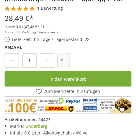
1 Bewertung
Durchschnittliche Bewertung von 5 von 5 Sternen
28,49 €*
Inhalt:
0.6 l
(47,48 €* / 1 l)
Preise inkl. MwSt. zzgl.
Versandkosten
Lieferzeit: 1-3 Tage / Lagerbestand: 28
ANZAHL
Produkt Anzahl: Gib den gewünschten Wert
St.
In den Warenkorb
Zum Merkzettel hinzufügen
Artikelnummer:
24427
Marke:
Underberg
Inhalt: 0,6 Liter, Alkoholgehalt: 44% vol