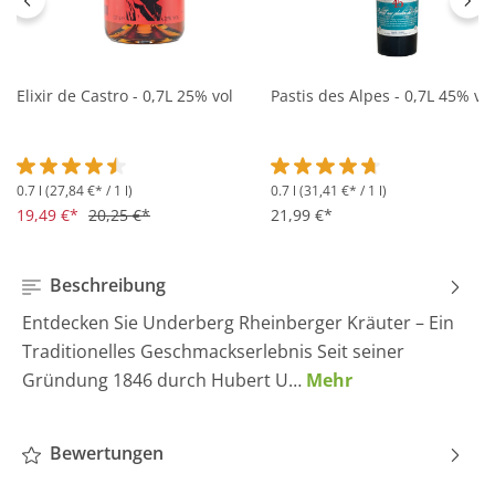
Elixir de Castro - 0,7L 25% vol
Pastis des Alpes - 0,7L 45% vol
0.7 l
(27,84 €* / 1 l)
0.7 l
(31,41 €* / 1 l)
Durchschnittliche Bewertung von 4.5 von 5 Sternen
Durchschnittliche Bewertung 
19,49 €*
20,25 €*
21,99 €*
Beschreibung
Entdecken Sie Underberg Rheinberger Kräuter – Ein
Traditionelles Geschmackserlebnis Seit seiner
Gründung 1846 durch Hubert U…
Mehr
Bewertungen