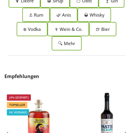
🍹 Liköre
🍯 Sirup
🍊 Obst
🍸 Gin
⚓ Rum
🌿 Anis
🥃 Whisky
❄️ Vodka
🍷 Wein & Co.
🍺 Bier
🔍 Mehr
Produktgalerie überspringen
Empfehlungen
(4% GESPART)
TOPSELLER
0€ VERSAND