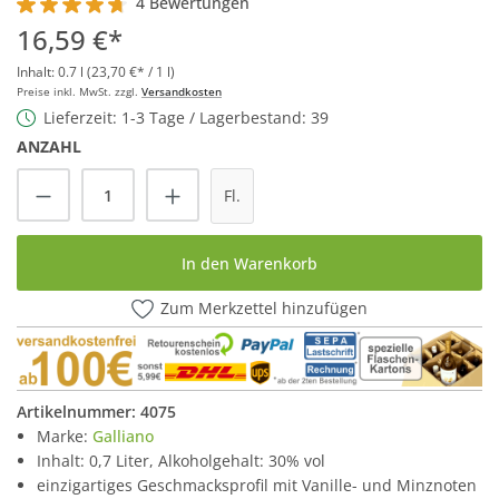
4 Bewertungen
Durchschnittliche Bewertung von 4.7 von 5 Sternen
16,59 €*
Inhalt:
0.7 l
(23,70 €* / 1 l)
Preise inkl. MwSt. zzgl.
Versandkosten
Lieferzeit: 1-3 Tage / Lagerbestand: 39
ANZAHL
Produkt Anzahl: Gib den gewünschten Wert
Fl.
In den Warenkorb
Zum Merkzettel hinzufügen
Artikelnummer:
4075
Marke:
Galliano
Inhalt: 0,7 Liter, Alkoholgehalt: 30% vol
einzigartiges Geschmacksprofil mit Vanille- und Minznoten