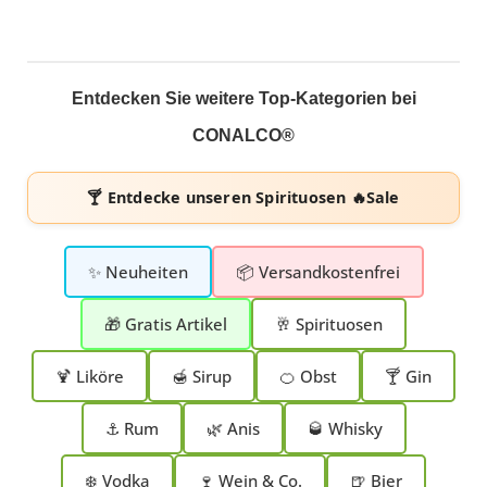
Entdecken Sie weitere Top-Kategorien bei
CONALCO®
🍸 Entdecke unseren
Spirituosen 🔥Sale
✨ Neuheiten
📦 Versandkostenfrei
🎁 Gratis Artikel
🥂 Spirituosen
🍹 Liköre
🍯 Sirup
🍊 Obst
🍸 Gin
⚓ Rum
🌿 Anis
🥃 Whisky
❄️ Vodka
🍷 Wein & Co.
🍺 Bier