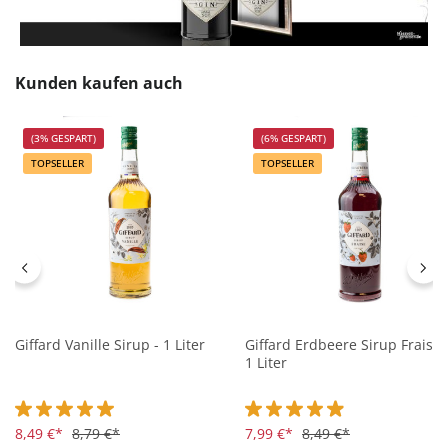
Produktgalerie überspringen
Kunden kaufen auch
(3% GESPART)
(6% GESPART)
TOPSELLER
TOPSELLER
Giffard Vanille Sirup - 1 Liter
Giffard Erdbeere Sirup Fraise 
1 Liter
Durchschnittliche Bewertung von 5 von 5 Sternen
8,49 €*
8,79 €*
Durchschnittliche Bewertung 
7,99 €*
8,49 €*