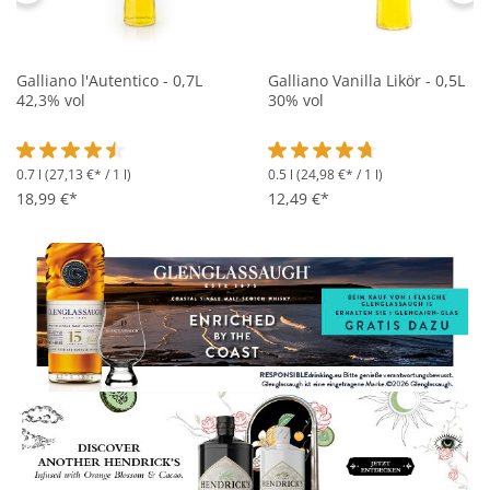
Galliano l'Autentico - 0,7L
Galliano Vanilla Likör - 0,5L
42,3% vol
30% vol
0.7 l
(27,13 €* / 1 l)
0.5 l
(24,98 €* / 1 l)
Durchschnittliche Bewertung von 4.5 von 5 Sternen
Durchschnittliche Bewertung 
18,99 €*
12,49 €*