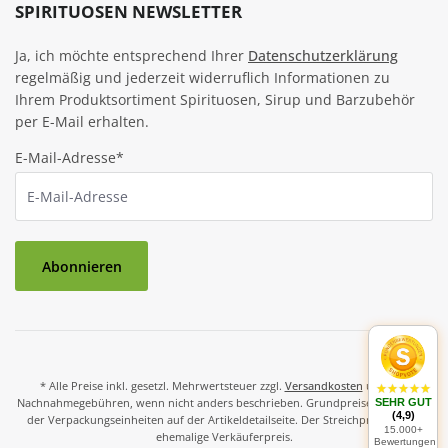
SPIRITUOSEN NEWSLETTER
Ja, ich möchte entsprechend Ihrer
Datenschutzerklärung
regelmäßig und jederzeit widerruflich Informationen zu
Ihrem Produktsortiment Spirituosen, Sirup und Barzubehör
per E-Mail erhalten.
E-Mail-Adresse*
Abonnieren
* Alle Preise inkl. gesetzl. Mehrwertsteuer zzgl.
Versandkosten
und ggf.
Nachnahmegebühren, wenn nicht anders beschrieben. Grundpreise und Preise
SEHR GUT
(4,9)
der Verpackungseinheiten auf der Artikeldetailseite. Der Streichpreis ist der
15.000+
ehemalige Verkäuferpreis.
Bewertungen