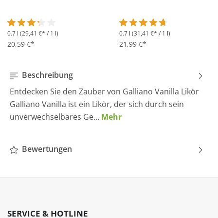
0.7 l
(29,41 €* / 1 l)
0.7 l
(31,41 €* / 1 l)
Durchschnittliche Bewertung von 3.2 von 5 Sternen
Durchschnittliche Bewertung 
20,59 €*
21,99 €*
Beschreibung
Entdecken Sie den Zauber von Galliano Vanilla Likör
Galliano Vanilla ist ein Likör, der sich durch sein
unverwechselbares Ge…
Mehr
Bewertungen
SERVICE & HOTLINE