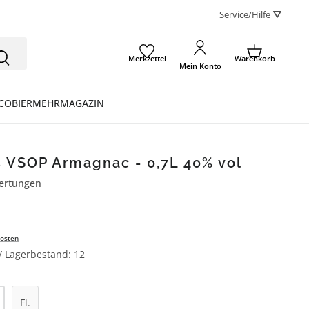
Service/Hilfe ⛛
Merkzettel
Warenkorb
Mein Konto
CO
BIER
MEHR
MAGAZIN
s VSOP Armagnac - 0,7L 40% vol
ertungen
ertung von 4.7 von 5 Sternen
osten
 / Lagerbestand: 12
l: Gib den gewünschten Wert ein oder be
Fl.