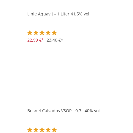
Linie Aquavit - 1 Liter 41,5% vol
Durchschnittliche Bewertung von 4.9 von 5 Sternen
22,99 €*
23,40 €*
Busnel Calvados VSOP - 0,7L 40% vol