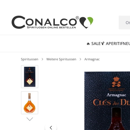
springen
Zur Hauptnavigation springen
🔥 SALE
🍹 APERITIF
NE
Spirituosen
Weitere Spirituosen
Armagnac
Bildergalerie überspringen