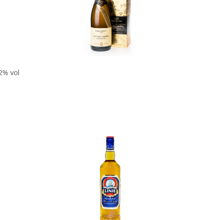
In den Korb
2% vol
In den Korb