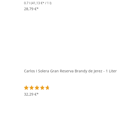
0.7 l
(41,13 €* / 1 l)
Durchschnittliche Bewertung von 5 von 5 Sternen
28,79 €*
Carlos I Solera Gran Reserva Brandy de Jerez - 1 Lite
Durchschnittliche Bewertung von 4.7 von 5 Sternen
32,29 €*