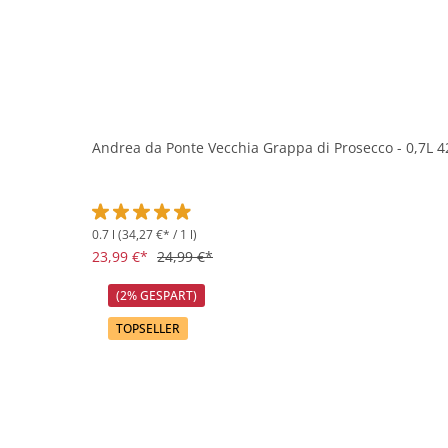
Andrea da Ponte Vecchia Grappa di Prosecco - 0,7L 4
0.7 l
(34,27 €* / 1 l)
Durchschnittliche Bewertung von 4.9 von 5 Sternen
23,99 €*
24,99 €*
(2% GESPART)
TOPSELLER