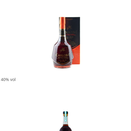
In den Korb
r 40% vol