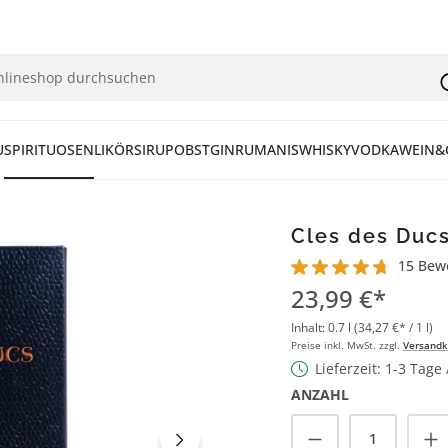
U
SPIRITUOSEN
LIKÖR
SIRUP
OBST
GIN
RUM
ANIS
WHISKY
VODKA
WEIN&
Cles des Duc
15 Bew
Durchschnittliche Bew
23,99 €*
Inhalt:
0.7 l
(34,27 €* / 1 l)
Preise inkl. MwSt. zzgl.
Versandk
Lieferzeit: 1-3 Tage
ANZAHL
Produkt Anzah