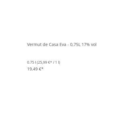
Vermut de Casa Eva - 0,75L 17% vol
0.75 l
(25,99 €* / 1 l)
19,49 €*