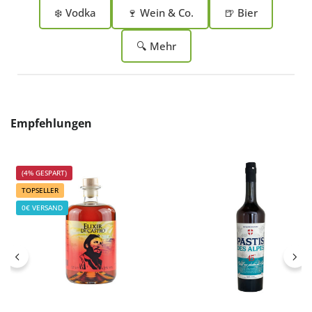
❄️ Vodka
🍷 Wein & Co.
🍺 Bier
🔍 Mehr
Produktgalerie überspringen
Empfehlungen
(4% GESPART)
TOPSELLER
0€ VERSAND