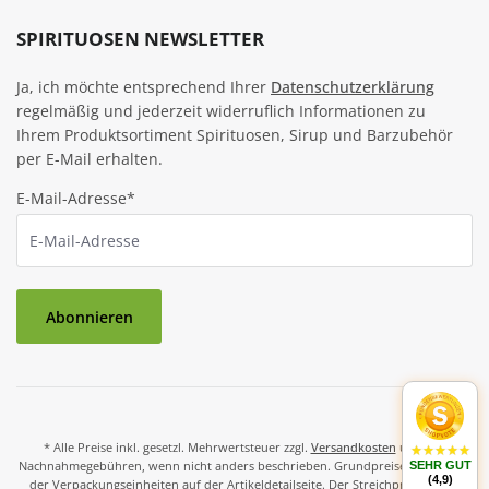
SPIRITUOSEN NEWSLETTER
Ja, ich möchte entsprechend Ihrer
Datenschutzerklärung
regelmäßig und jederzeit widerruflich Informationen zu
Ihrem Produktsortiment Spirituosen, Sirup und Barzubehör
per E-Mail erhalten.
E-Mail-Adresse*
Abonnieren
* Alle Preise inkl. gesetzl. Mehrwertsteuer zzgl.
Versandkosten
und ggf.
Nachnahmegebühren, wenn nicht anders beschrieben. Grundpreise und Preise
SEHR GUT
(4,9)
der Verpackungseinheiten auf der Artikeldetailseite. Der Streichpreis ist der