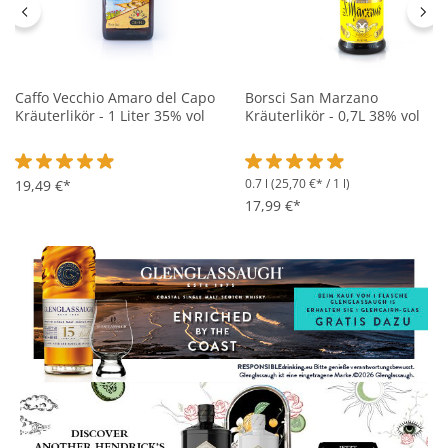
Caffo Vecchio Amaro del Capo
Borsci San Marzano
Kräuterlikör - 1 Liter 35% vol
Kräuterlikör - 0,7L 38% vol
0.7 l
(25,70 €* / 1 l)
Durchschnittliche Bewertung von 4.8 von 5 Sternen
19,49 €*
Durchschnittliche Bewertung 
17,99 €*