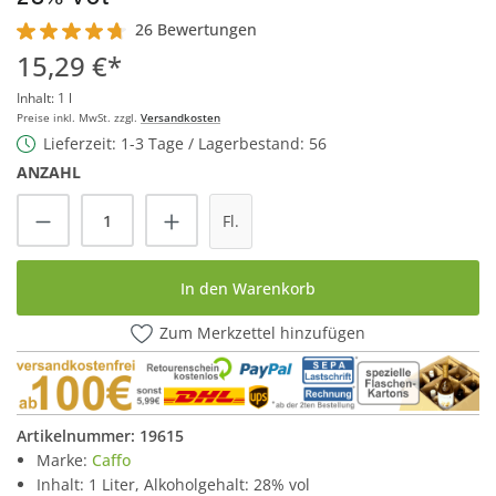
26 Bewertungen
Durchschnittliche Bewertung von 4.7 von 5 Sternen
15,29 €*
Inhalt:
1 l
Preise inkl. MwSt. zzgl.
Versandkosten
Lieferzeit: 1-3 Tage / Lagerbestand: 56
ANZAHL
Produkt Anzahl: Gib den gewünschten Wert
Fl.
In den Warenkorb
Zum Merkzettel hinzufügen
Artikelnummer:
19615
Marke:
Caffo
Inhalt: 1 Liter, Alkoholgehalt: 28% vol