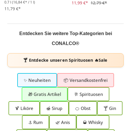
0.7 l
(16,84 €* / 1 l)
Durchschnittliche Bewertung von 4.8 von 5 Sternen
Durchschnittliche Bewertung 
11,99 €*
12,79 €*
11,79 €*
Entdecken Sie weitere Top-Kategorien bei
CONALCO®
🍸 Entdecke unseren
Spirituosen 🔥Sale
✨ Neuheiten
📦 Versandkostenfrei
🎁 Gratis Artikel
🥂 Spirituosen
🍹 Liköre
🍯 Sirup
🍊 Obst
🍸 Gin
⚓ Rum
🌿 Anis
🥃 Whisky