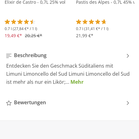
Elixir de Castro - 0,7L 25% vol
Pastis des Alpes - 0,7L 45% vol
0.7 l
(27,84 €* / 1 l)
0.7 l
(31,41 €* / 1 l)
Durchschnittliche Bewertung von 4.5 von 5 Sternen
Durchschnittliche Bewertung 
19,49 €*
20,25 €*
21,99 €*
Beschreibung
Entdecken Sie den Geschmack Süditaliens mit
Limuni Limoncello del Sud Limuni Limoncello del Sud
ist mehr als nur ein Likör;…
Mehr
Bewertungen