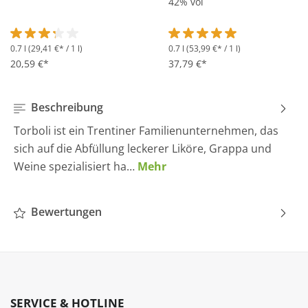
42% vol
0.7 l
(29,41 €* / 1 l)
0.7 l
(53,99 €* / 1 l)
Durchschnittliche Bewertung von 3.2 von 5 Sternen
Durchschnittliche Bewertung 
20,59 €*
37,79 €*
Beschreibung
Torboli ist ein Trentiner Familienunternehmen, das
sich auf die Abfüllung leckerer Liköre, Grappa und
Weine spezialisiert ha…
Mehr
Bewertungen
SERVICE & HOTLINE