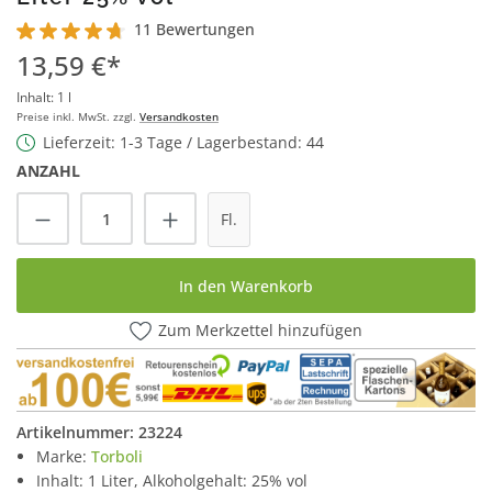
11 Bewertungen
Durchschnittliche Bewertung von 4.7 von 5 Sternen
13,59 €*
Inhalt:
1 l
Preise inkl. MwSt. zzgl.
Versandkosten
Lieferzeit: 1-3 Tage / Lagerbestand: 44
ANZAHL
Produkt Anzahl: Gib den gewünschten Wert
Fl.
In den Warenkorb
Zum Merkzettel hinzufügen
Artikelnummer:
23224
Marke:
Torboli
Inhalt: 1 Liter, Alkoholgehalt: 25% vol