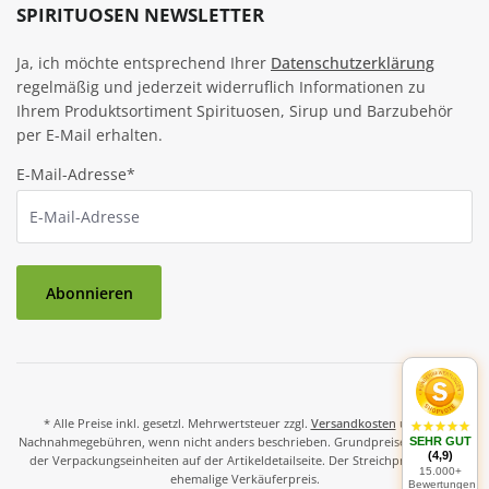
SPIRITUOSEN NEWSLETTER
Ja, ich möchte entsprechend Ihrer
Datenschutzerklärung
regelmäßig und jederzeit widerruflich Informationen zu
Ihrem Produktsortiment Spirituosen, Sirup und Barzubehör
per E-Mail erhalten.
E-Mail-Adresse*
Abonnieren
* Alle Preise inkl. gesetzl. Mehrwertsteuer zzgl.
Versandkosten
und ggf.
Nachnahmegebühren, wenn nicht anders beschrieben. Grundpreise und Preise
SEHR GUT
(4,9)
der Verpackungseinheiten auf der Artikeldetailseite. Der Streichpreis ist der
15.000+
ehemalige Verkäuferpreis.
Bewertungen