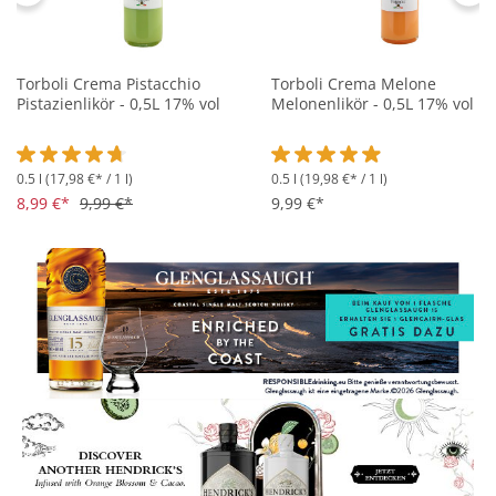
Torboli Crema Pistacchio
Torboli Crema Melone
Pistazienlikör - 0,5L 17% vol
Melonenlikör - 0,5L 17% vol
0.5 l
(17,98 €* / 1 l)
0.5 l
(19,98 €* / 1 l)
Durchschnittliche Bewertung von 4.8 von 5 Sternen
Durchschnittliche Bewertung 
8,99 €*
9,99 €*
9,99 €*