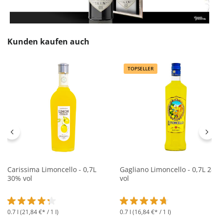
Produktgalerie überspringen
Kunden kaufen auch
TOPSELLER
Carissima Limoncello - 0,7L
Gagliano Limoncello - 0,7L 28
30% vol
vol
0.7 l
(21,84 €* / 1 l)
0.7 l
(16,84 €* / 1 l)
Durchschnittliche Bewertung von 4.2 von 5 Sternen
Durchschnittliche Bewertung 