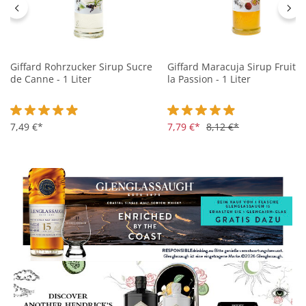
Giffard Rohrzucker Sirup Sucre
Giffard Maracuja Sirup Fruit d
de Canne - 1 Liter
la Passion - 1 Liter
Durchschnittliche Bewertung von 4.9 von 5 Sternen
7,49 €*
Durchschnittliche Bewertung 
7,79 €*
8,12 €*