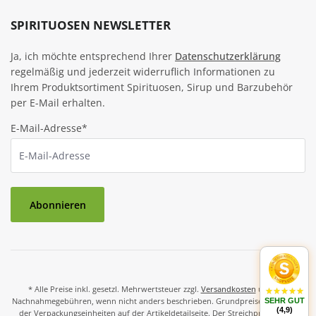
SPIRITUOSEN NEWSLETTER
Ja, ich möchte entsprechend Ihrer
Datenschutzerklärung
regelmäßig und jederzeit widerruflich Informationen zu
Ihrem Produktsortiment Spirituosen, Sirup und Barzubehör
per E-Mail erhalten.
E-Mail-Adresse*
Abonnieren
* Alle Preise inkl. gesetzl. Mehrwertsteuer zzgl.
Versandkosten
und ggf.
Nachnahmegebühren, wenn nicht anders beschrieben. Grundpreise und Preise
SEHR GUT
(4,9)
der Verpackungseinheiten auf der Artikeldetailseite. Der Streichpreis ist der