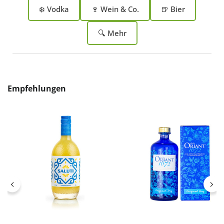
❄️ Vodka
🍷 Wein & Co.
🍺 Bier
🔍 Mehr
Produktgalerie überspringen
Empfehlungen