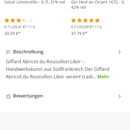
Saluti Limoncello - 0,7L 31% vol
Gin Heol an Oriant 1672 - 0,7L
42% vol
0.7 l
(29,41 €* / 1 l)
0.7 l
(53,99 €* / 1 l)
Durchschnittliche Bewertung von 3.2 von 5 Sternen
Durchschnittliche Bewertung 
20,59 €*
37,79 €*
Beschreibung
Giffard Abricot du Roussillon Likör –
Handwerkskunst aus Südfrankreich Der Giffard
Abricot du Roussillon Likör vereint tradi…
Mehr
Bewertungen