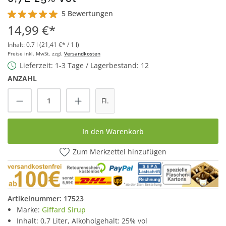
5 Bewertungen
Durchschnittliche Bewertung von 5 von 5 Sternen
14,99 €*
Inhalt:
0.7 l
(21,41 €* / 1 l)
Preise inkl. MwSt. zzgl.
Versandkosten
Lieferzeit: 1-3 Tage / Lagerbestand: 12
ANZAHL
Produkt Anzahl: Gib den gewünschten Wert
Fl.
In den Warenkorb
Zum Merkzettel hinzufügen
Artikelnummer:
17523
Marke:
Giffard Sirup
Inhalt: 0,7 Liter, Alkoholgehalt: 25% vol