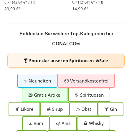
0.7 l
(42,84 €* / 1 l)
0.7 l
(21,41 €* / 1 l)
Durchschnittliche Bewertung von 5 von 5 Sternen
Durchschnittliche Bewertung 
29,99 €*
14,99 €*
Entdecken Sie weitere Top-Kategorien bei
CONALCO®
🍸 Entdecke unseren
Spirituosen 🔥Sale
✨ Neuheiten
📦 Versandkostenfrei
🎁 Gratis Artikel
🥂 Spirituosen
🍹 Liköre
🍯 Sirup
🍊 Obst
🍸 Gin
⚓ Rum
🌿 Anis
🥃 Whisky