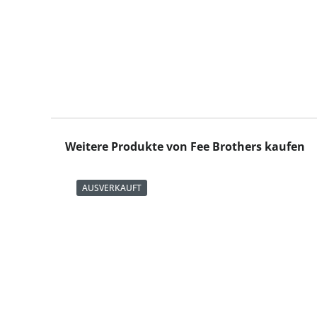
Produktgalerie überspringen
Weitere Produkte von Fee Brothers kaufen
AUSVERKAUFT