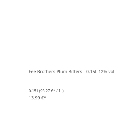
Fee Brothers Plum Bitters - 0,15L 12% vol
0.15 l
(93,27 €* / 1 l)
13,99 €*