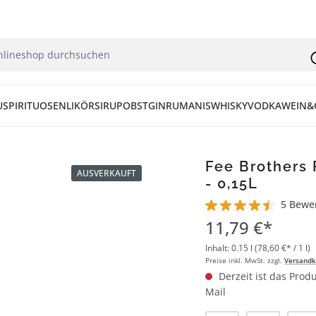
U
SPIRITUOSEN
LIKÖR
SIRUP
OBST
GIN
RUM
ANIS
WHISKY
VODKA
WEIN&
Fee Brothers 
AUSVERKAUFT
- 0,15L
5 Bewe
Durchschnittliche Bew
11,79 €*
Inhalt:
0.15 l
(78,60 €* / 1 l)
Preise inkl. MwSt. zzgl.
Versandk
Derzeit ist das Produ
Mail