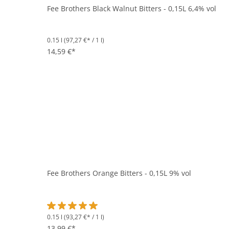
Fee Brothers Black Walnut Bitters - 0,15L 6,4% vol
0.15 l
(97,27 €* / 1 l)
14,59 €*
Fee Brothers Orange Bitters - 0,15L 9% vol
0.15 l
(93,27 €* / 1 l)
Durchschnittliche Bewertung von 5 von 5 Sternen
13,99 €*