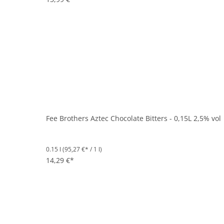
Fee Brothers Aztec Chocolate Bitters - 0,15L 2,5% vol
0.15 l
(95,27 €* / 1 l)
14,29 €*