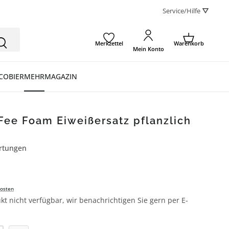
Service/Hilfe ⛛
Merkzettel
Warenkorb
Mein Konto
CO
BIER
MEHR
MAGAZIN
Fee Foam Eiweißersatz pflanzlich
rtungen
ertung von 4.4 von 5 Sternen
osten
kt nicht verfügbar, wir benachrichtigen Sie gern per E-