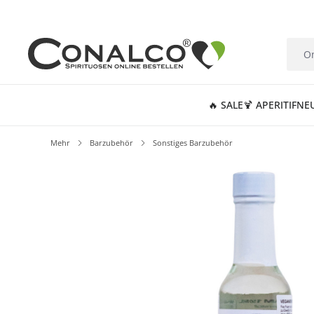
springen
Zur Hauptnavigation springen
🔥 SALE
🍹 APERITIF
NE
Mehr
Barzubehör
Sonstiges Barzubehör
Bildergalerie überspringen