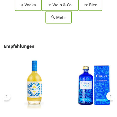
❄️ Vodka
🍷 Wein & Co.
🍺 Bier
🔍 Mehr
Produktgalerie überspringen
Empfehlungen