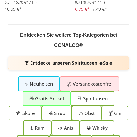
0.7 l
(15,70 €* / 1 l)
0.7 l
(9,70 €* / 1 l)
Durchschnittliche Bewertung von 4.6 von 5 Sternen
Durchschnittliche Bewertung 
10,99 €*
6,79 €*
7,49 €*
Entdecken Sie weitere Top-Kategorien bei
CONALCO®
🍸 Entdecke unseren
Spirituosen 🔥Sale
✨ Neuheiten
📦 Versandkostenfrei
🎁 Gratis Artikel
🥂 Spirituosen
🍹 Liköre
🍯 Sirup
🍊 Obst
🍸 Gin
⚓ Rum
🌿 Anis
🥃 Whisky