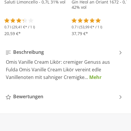
Saluti Limoncello - 0,7L 31% vol
Gin Heol an Oriant 1672 - 0,7L
42% vol
0.7 l
(29,41 €* / 1 l)
0.7 l
(53,99 €* / 1 l)
Durchschnittliche Bewertung von 3.2 von 5 Sternen
Durchschnittliche Bewertung 
20,59 €*
37,79 €*
Beschreibung
Omis Vanille Cream Likör: cremiger Genuss aus
Fulda Omis Vanille Cream Likör vereint edle
Vanillenoten mit sahniger Cremigke…
Mehr
Bewertungen