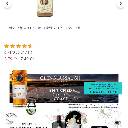
Omis Schoko Cream Likör - 0,7L 15% vol
0.7 l
(9,70 €* / 1 l)
Durchschnittliche Bewertung von 4.7 von 5 Sternen
6,79 €*
7,49 €*