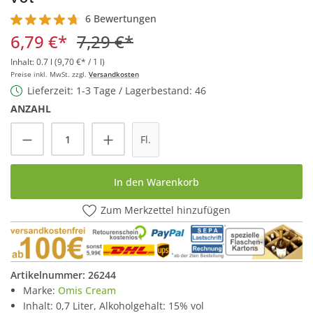
6 Bewertungen
Durchschnittliche Bewertung von 4.6 von 5 Sternen
6,79 €*
7,29 €*
Inhalt:
0.7 l
(9,70 €* / 1 l)
Preise inkl. MwSt. zzgl.
Versandkosten
Lieferzeit: 1-3 Tage / Lagerbestand: 46
ANZAHL
Produkt Anzahl: Gib den gewünschten Wert
Fl.
In den Warenkorb
Zum Merkzettel hinzufügen
Artikelnummer:
26244
Marke:
Omis Cream
Inhalt: 0,7 Liter, Alkoholgehalt: 15% vol