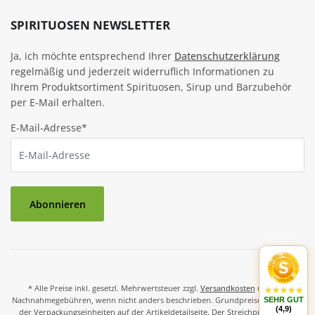
SPIRITUOSEN NEWSLETTER
Ja, ich möchte entsprechend Ihrer
Datenschutzerklärung
regelmäßig und jederzeit widerruflich Informationen zu
Ihrem Produktsortiment Spirituosen, Sirup und Barzubehör
per E-Mail erhalten.
E-Mail-Adresse*
Abonnieren
* Alle Preise inkl. gesetzl. Mehrwertsteuer zzgl.
Versandkosten
und ggf.
Nachnahmegebühren, wenn nicht anders beschrieben. Grundpreise und Preise
SEHR GUT
(4,9)
der Verpackungseinheiten auf der Artikeldetailseite. Der Streichpreis ist der