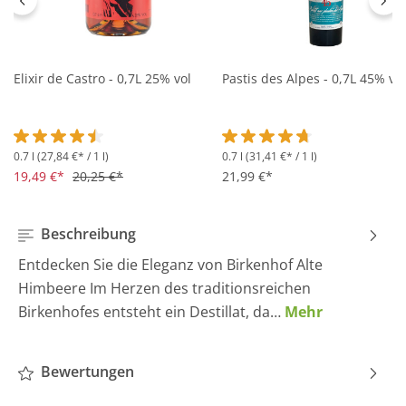
Elixir de Castro - 0,7L 25% vol
Pastis des Alpes - 0,7L 45% vol
0.7 l
(27,84 €* / 1 l)
0.7 l
(31,41 €* / 1 l)
Durchschnittliche Bewertung von 4.5 von 5 Sternen
Durchschnittliche Bewertung 
19,49 €*
20,25 €*
21,99 €*
Beschreibung
Entdecken Sie die Eleganz von Birkenhof Alte
Himbeere Im Herzen des traditionsreichen
Birkenhofes entsteht ein Destillat, da…
Mehr
Bewertungen