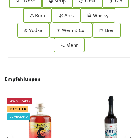
🍹 Liköre
🍯 Sirup
🍊 Obst
🍸 Gin
⚓ Rum
🌿 Anis
🥃 Whisky
❄️ Vodka
🍷 Wein & Co.
🍺 Bier
🔍 Mehr
Produktgalerie überspringen
Empfehlungen
(4% GESPART)
TOPSELLER
0€ VERSAND