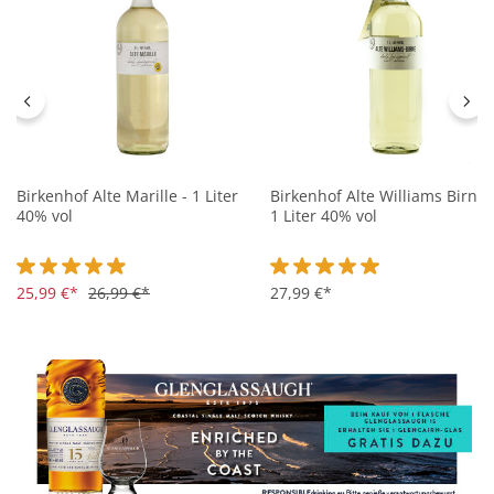
Birkenhof Alte Marille - 1 Liter
Birkenhof Alte Williams Birne 
40% vol
1 Liter 40% vol
Durchschnittliche Bewertung von 4.9 von 5 Sternen
25,99 €*
26,99 €*
Durchschnittliche Bewertung 
27,99 €*