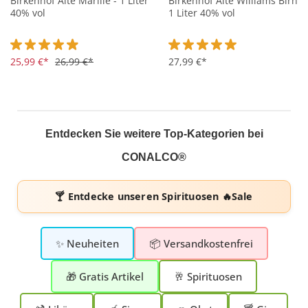
Birkenhof Alte Marille - 1 Liter
Birkenhof Alte Williams Birne 
40% vol
1 Liter 40% vol
Durchschnittliche Bewertung von 4.9 von 5 Sternen
25,99 €*
26,99 €*
Durchschnittliche Bewertung 
27,99 €*
Entdecken Sie weitere Top-Kategorien bei
CONALCO®
🍸 Entdecke unseren
Spirituosen 🔥Sale
✨ Neuheiten
📦 Versandkostenfrei
🎁 Gratis Artikel
🥂 Spirituosen