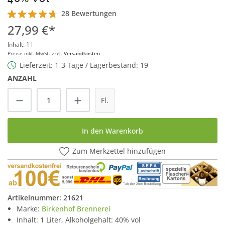
28 Bewertungen
Durchschnittliche Bewertung von 4.8 von 5 Sternen
27,99 €*
Inhalt:
1 l
Preise inkl. MwSt. zzgl.
Versandkosten
Lieferzeit: 1-3 Tage / Lagerbestand: 19
ANZAHL
Produkt Anzahl: Gib den gewünschten Wert
Fl.
In den Warenkorb
Zum Merkzettel hinzufügen
Artikelnummer:
21621
Marke:
Birkenhof Brennerei
Inhalt: 1 Liter, Alkoholgehalt: 40% vol