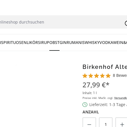
U
SPIRITUOSEN
LIKÖR
SIRUP
OBST
GIN
RUM
ANIS
WHISKY
VODKA
WEIN&
Birkenhof Alte
8 Bewe
Durchschnittliche Bew
27,99 €*
Inhalt:
1 l
Preise inkl. MwSt. zzgl.
Versandk
Lieferzeit: 1-3 Tage
ANZAHL
Produkt Anzah