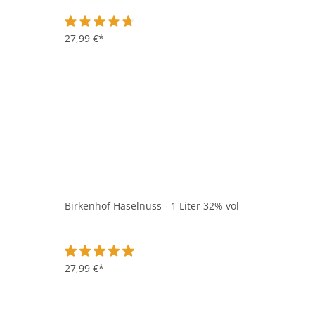
Durchschnittliche Bewertung von 4.8 von 5 Sternen
27,99 €*
Birkenhof Haselnuss - 1 Liter 32% vol
Durchschnittliche Bewertung von 4.9 von 5 Sternen
27,99 €*