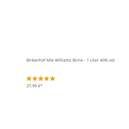
Birkenhof Alte Williams Birne - 1 Liter 40% vol
Durchschnittliche Bewertung von 5 von 5 Sternen
27,99 €*