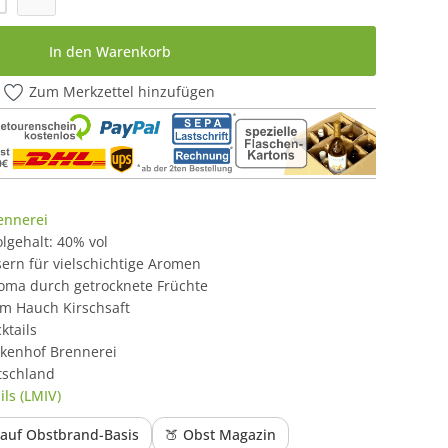
In den Warenkorb
Zum Merkzettel hinzufügen
ennerei
holgehalt: 40% vol
sern für vielschichtige Aromen
roma durch getrocknete Früchte
m Hauch Kirschsaft
ktails
irkenhof Brennerei
tschland
ls (LMIV)
e auf Obstbrand-Basis
🍑 Obst Magazin