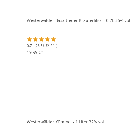
Westerwälder Basaltfeuer Kräuterlikör - 0,7L 56% vol
0.7 l
(28,56 €* / 1 l)
Durchschnittliche Bewertung von 5 von 5 Sternen
19,99 €*
Westerwälder Kümmel - 1 Liter 32% vol