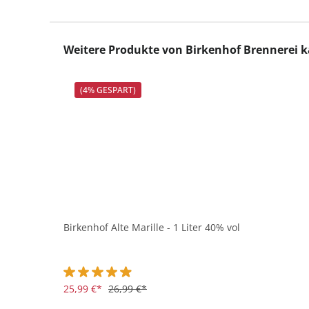
Produktgalerie überspringen
Weitere Produkte von Birkenhof Brennerei 
(4% GESPART)
Birkenhof Alte Marille - 1 Liter 40% vol
Durchschnittliche Bewertung von 4.9 von 5 Sternen
25,99 €*
26,99 €*