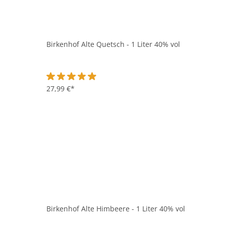
Birkenhof Alte Quetsch - 1 Liter 40% vol
Durchschnittliche Bewertung von 4.9 von 5 Sternen
27,99 €*
Birkenhof Alte Himbeere - 1 Liter 40% vol