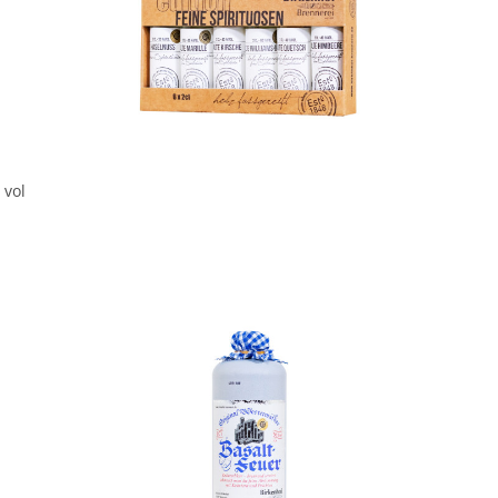
In den Korb
 vol