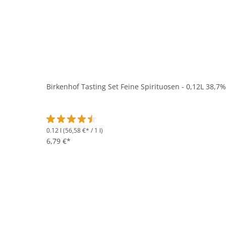
Birkenhof Tasting Set Feine Spirituosen - 0,12L 38,7%
0.12 l
(56,58 €* / 1 l)
Durchschnittliche Bewertung von 4.4 von 5 Sternen
6,79 €*