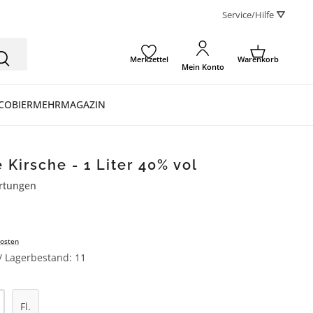
Service/Hilfe ⛛
Merkzettel
Warenkorb
Mein Konto
CO
BIER
MEHR
MAGAZIN
 Kirsche - 1 Liter 40% vol
rtungen
ertung von 5 von 5 Sternen
osten
 / Lagerbestand: 11
l: Gib den gewünschten Wert ein oder be
Fl.