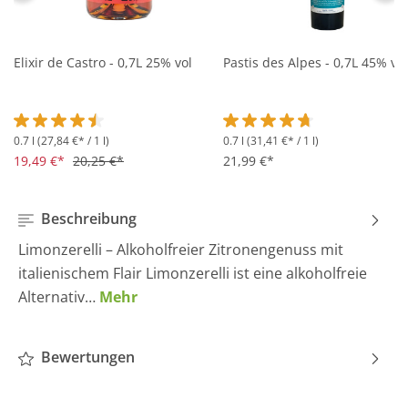
Elixir de Castro - 0,7L 25% vol
Pastis des Alpes - 0,7L 45% vol
0.7 l
(27,84 €* / 1 l)
0.7 l
(31,41 €* / 1 l)
Durchschnittliche Bewertung von 4.5 von 5 Sternen
Durchschnittliche Bewertung 
19,49 €*
20,25 €*
21,99 €*
Beschreibung
Limonzerelli – Alkoholfreier Zitronengenuss mit
italienischem Flair Limonzerelli ist eine alkoholfreie
Alternativ…
Mehr
Bewertungen