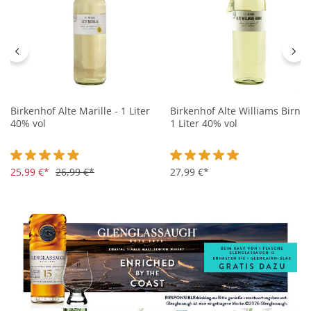
Birkenhof Alte Marille - 1 Liter
Birkenhof Alte Williams Birne 
40% vol
1 Liter 40% vol
Durchschnittliche Bewertung von 4.9 von 5 Sternen
25,99 €*
26,99 €*
Durchschnittliche Bewertung 
27,99 €*