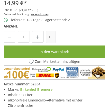
14,99 €*
Inhalt:
0.7 l
(21,41 €* / 1 l)
Preise inkl. MwSt. zzgl.
Versandkosten
Lieferzeit: 1-3 Tage / Lagerbestand: 2
ANZAHL
Produkt Anzahl: Gib den gewünschten Wert
Fl.
In den Warenkorb
Zum Merkzettel hinzufügen
Artikelnummer:
32834
Marke:
Birkenhof Brennerei
Inhalt: 0,7 Liter
alkoholfreie Limoncello-Alternative mit echter
Zitronenfrische