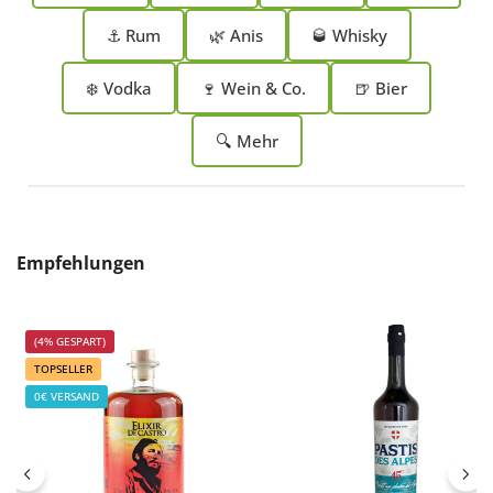
⚓ Rum
🌿 Anis
🥃 Whisky
❄️ Vodka
🍷 Wein & Co.
🍺 Bier
🔍 Mehr
Produktgalerie überspringen
Empfehlungen
(4% GESPART)
TOPSELLER
0€ VERSAND