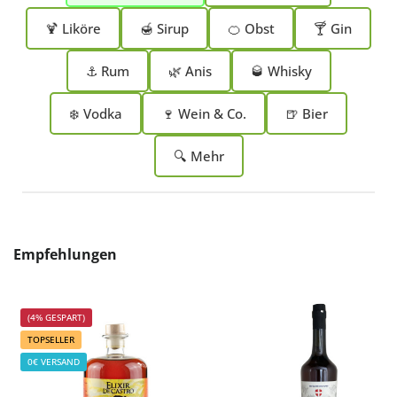
🍹 Liköre
🍯 Sirup
🍊 Obst
🍸 Gin
⚓ Rum
🌿 Anis
🥃 Whisky
❄️ Vodka
🍷 Wein & Co.
🍺 Bier
🔍 Mehr
Produktgalerie überspringen
Empfehlungen
(4% GESPART)
TOPSELLER
0€ VERSAND