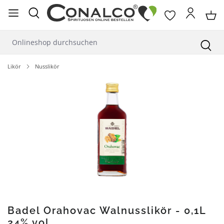
alt springen
Likör
Nusslikör
Bildergalerie überspringen
Badel Orahovac Walnusslikör - 0,1L
24% vol