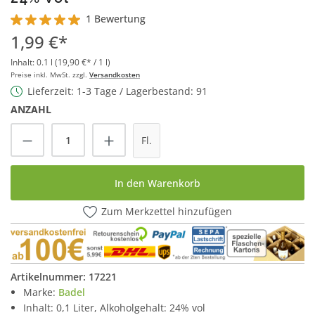
1 Bewertung
Durchschnittliche Bewertung von 5 von 5 Sternen
1,99 €*
Inhalt:
0.1 l
(19,90 €* / 1 l)
Preise inkl. MwSt. zzgl.
Versandkosten
Lieferzeit: 1-3 Tage / Lagerbestand: 91
ANZAHL
Produkt Anzahl: Gib den gewünschten Wert
Fl.
In den Warenkorb
Zum Merkzettel hinzufügen
Artikelnummer:
17221
Marke:
Badel
Inhalt: 0,1 Liter, Alkoholgehalt: 24% vol