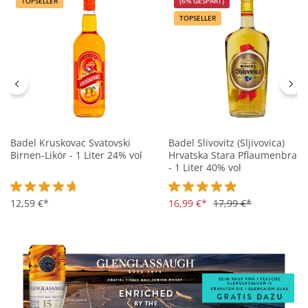
TOPSELLER
(6% GESPART)
TOPSELLER
Badel Kruskovac Svatovski
Badel Slivovitz (Sljivovica)
Birnen-Likör - 1 Liter 24% vol
Hrvatska Stara Pflaumenbran
- 1 Liter 40% vol
Durchschnittliche Bewertung von 4.8 von 5 Sternen
12,59 €*
Durchschnittliche Bewertung 
16,99 €*
17,99 €*