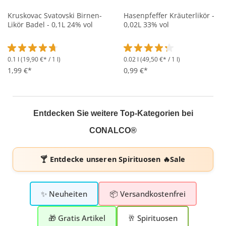
Kruskovac Svatovski Birnen-
Hasenpfeffer Kräuterlikör -
Likör Badel - 0,1L 24% vol
0,02L 33% vol
0.1 l
(19,90 €* / 1 l)
0.02 l
(49,50 €* / 1 l)
Durchschnittliche Bewertung von 4.7 von 5 Sternen
Durchschnittliche Bewertung 
1,99 €*
0,99 €*
Entdecken Sie weitere Top-Kategorien bei
CONALCO®
🍸 Entdecke unseren
Spirituosen 🔥Sale
✨ Neuheiten
📦 Versandkostenfrei
🎁 Gratis Artikel
🥂 Spirituosen