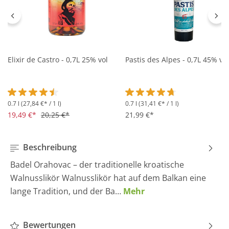
Elixir de Castro - 0,7L 25% vol
Pastis des Alpes - 0,7L 45% vol
0.7 l
(27,84 €* / 1 l)
0.7 l
(31,41 €* / 1 l)
Durchschnittliche Bewertung von 4.5 von 5 Sternen
Durchschnittliche Bewertung 
19,49 €*
20,25 €*
21,99 €*
Beschreibung
Badel Orahovac – der traditionelle kroatische
Walnusslikör Walnusslikör hat auf dem Balkan eine
lange Tradition, und der Ba…
Mehr
Bewertungen