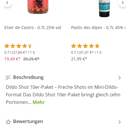
Elixir de Castro - 0,7L 25% vol
Pastis des Alpes - 0,7L 45% vol
0.7 l
(27,84 €* / 1 l)
0.7 l
(31,41 €* / 1 l)
Durchschnittliche Bewertung von 4.5 von 5 Sternen
Durchschnittliche Bewertung 
19,49 €*
20,25 €*
21,99 €*
Beschreibung
Dildo Shot 10er-Paket – Freche Shots im Mini-Dildo-
Format Das Dildo Shot 10er-Paket bringt gleich zehn
Portionen…
Mehr
Bewertungen