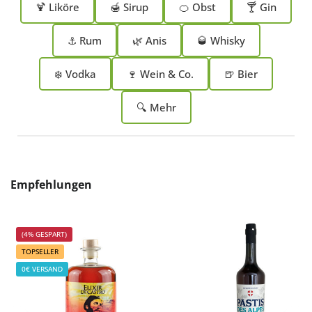
🍹 Liköre
🍯 Sirup
🍊 Obst
🍸 Gin
⚓ Rum
🌿 Anis
🥃 Whisky
❄️ Vodka
🍷 Wein & Co.
🍺 Bier
🔍 Mehr
Produktgalerie überspringen
Empfehlungen
(4% GESPART)
TOPSELLER
0€ VERSAND