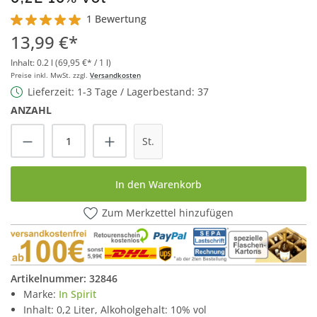
1 Bewertung
Durchschnittliche Bewertung von 5 von 5 Sternen
13,99 €*
Inhalt:
0.2 l
(69,95 €* / 1 l)
Preise inkl. MwSt. zzgl.
Versandkosten
Lieferzeit: 1-3 Tage / Lagerbestand: 37
ANZAHL
Produkt Anzahl: Gib den gewünschten Wert
St.
In den Warenkorb
Zum Merkzettel hinzufügen
Artikelnummer:
32846
Marke:
In Spirit
Inhalt: 0,2 Liter, Alkoholgehalt: 10% vol