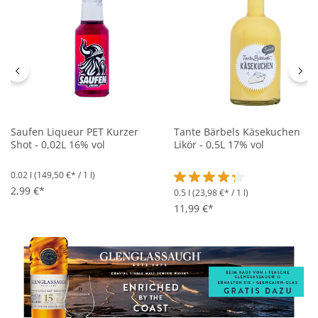
Saufen Liqueur PET Kurzer
Tante Bärbels Käsekuchen
Shot - 0,02L 16% vol
Likör - 0,5L 17% vol
0.02 l
(149,50 €* / 1 l)
2,99 €*
0.5 l
(23,98 €* / 1 l)
Durchschnittliche Bewertung 
11,99 €*