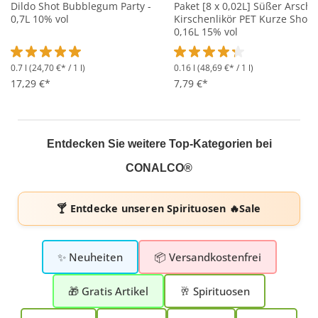
Dildo Shot Bubblegum Party -
Paket [8 x 0,02L] Süßer Arsch
0,7L 10% vol
Kirschenlikör PET Kurze Shots 
0,16L 15% vol
0.7 l
(24,70 €* / 1 l)
0.16 l
(48,69 €* / 1 l)
Durchschnittliche Bewertung von 5 von 5 Sternen
Durchschnittliche Bewertung 
17,29 €*
7,79 €*
Entdecken Sie weitere Top-Kategorien bei
CONALCO®
🍸 Entdecke unseren
Spirituosen 🔥Sale
✨ Neuheiten
📦 Versandkostenfrei
🎁 Gratis Artikel
🥂 Spirituosen