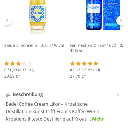
Saluti Limoncello - 0,7L 31% vol
Gin Heol an Oriant 1672 - 0,7L
42% vol
0.7 l
(29,41 €* / 1 l)
0.7 l
(53,99 €* / 1 l)
Durchschnittliche Bewertung von 3.2 von 5 Sternen
Durchschnittliche Bewertung 
20,59 €*
37,79 €*
Beschreibung
Badel Coffee Cream Likör – Kroatische
Destillationskunst trifft Franck Kaffee Wenn
Kroatiens älteste Destillerie auf Kroati…
Mehr