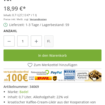
18,99 €*
Inhalt:
0.7 l
(27,13 €* / 1 l)
Preise inkl. MwSt. zzgl.
Versandkosten
Lieferzeit: 1-3 Tage / Lagerbestand: 59
ANZAHL
Produkt Anzahl: Gib den gewünschten Wert
Fl.
In den Warenkorb
Zum Merkzettel hinzufügen
Artikelnummer:
34069
Marke:
Badel
Inhalt: 0,7 Liter, Alkoholgehalt: 22% vol
kroatischer Kaffee-Cream-Likör aus der Kooperation von