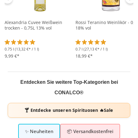
Alexandria Cuvee Weißwein
Rossi Teranino Weinlikör - 0,7
trocken - 0,75L 13% vol
18% vol
0.75 l
(13,32 €* / 1 l)
0.7 l
(27,13 €* / 1 l)
Durchschnittliche Bewertung von 5 von 5 Sternen
Durchschnittliche Bewertung 
9,99 €*
18,99 €*
Entdecken Sie weitere Top-Kategorien bei
CONALCO®
🍸 Entdecke unseren
Spirituosen 🔥Sale
✨ Neuheiten
📦 Versandkostenfrei