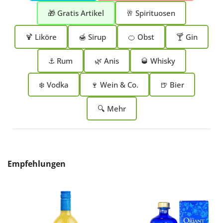
🎁 Gratis Artikel
🥂 Spirituosen
🍹 Liköre
🍯 Sirup
🍊 Obst
🍸 Gin
⚓ Rum
🌿 Anis
🥃 Whisky
❄️ Vodka
🍷 Wein & Co.
🍺 Bier
🔍 Mehr
Produktgalerie überspringen
Empfehlungen