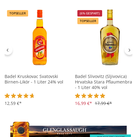
TOPSELLER
(6% GESPART)
TOPSELLER
Badel Kruskovac Svatovski
Badel Slivovitz (Sljivovica)
Birnen-Likör - 1 Liter 24% vol
Hrvatska Stara Pflaumenbran
- 1 Liter 40% vol
Durchschnittliche Bewertung von 4.8 von 5 Sternen
12,59 €*
Durchschnittliche Bewertung 
16,99 €*
17,99 €*