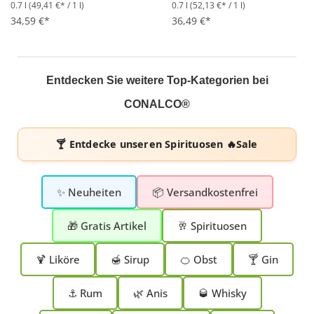
0.7 l
(49,41 €* / 1 l)
0.7 l
(52,13 €* / 1 l)
Durchschnittliche Bewertung von 5 von 5 Sternen
Durchschnittliche Bewertung 
34,59 €*
36,49 €*
Entdecken Sie weitere Top-Kategorien bei
CONALCO®
🍸 Entdecke unseren
Spirituosen 🔥Sale
✨ Neuheiten
📦 Versandkostenfrei
🎁 Gratis Artikel
🥂 Spirituosen
🍹 Liköre
🍯 Sirup
🍊 Obst
🍸 Gin
⚓ Rum
🌿 Anis
🥃 Whisky