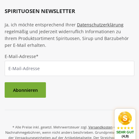
SPIRITUOSEN NEWSLETTER
Ja, ich möchte entsprechend Ihrer
Datenschutzerklärung
regelmäßig und jederzeit widerruflich Informationen zu
Ihrem Produktsortiment Spirituosen, Sirup und Barzubehör
per E-Mail erhalten.
E-Mail-Adresse*
Abonnieren
* Alle Preise inkl. gesetzl. Mehrwertsteuer zzgl.
Versandkosten
und ggf.
Nachnahmegebühren, wenn nicht anders beschrieben. Grundpreise und Preise
SEHR GUT
(4,9)
der Verpackungseinheiten auf der Artikeldetailseite. Der Streichpreis ist der