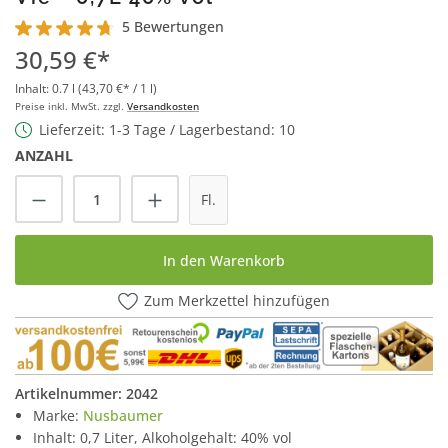
5 Bewertungen
Durchschnittliche Bewertung von 4.8 von 5 Sternen
30,59 €*
Inhalt:
0.7 l
(43,70 €* / 1 l)
Preise inkl. MwSt. zzgl.
Versandkosten
Lieferzeit: 1-3 Tage / Lagerbestand: 10
ANZAHL
Produkt Anzahl: Gib den gewünschten Wert
Fl.
In den Warenkorb
Zum Merkzettel hinzufügen
Artikelnummer:
2042
Marke:
Nusbaumer
Inhalt: 0,7 Liter, Alkoholgehalt: 40% vol