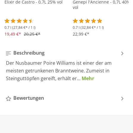
Elixir de Castro - 0,7L 25% vol
Genepi l'Ancienne - 0,7L 40%
vol
0.7 l
(27,84 €* / 1 l)
0.7 l
(32,84 €* / 1 l)
Durchschnittliche Bewertung von 4.5 von 5 Sternen
Durchschnittliche Bewertung 
19,49 €*
20,25 €*
22,99 €*
Beschreibung
Der Nusbaumer Poire Williams ist einer der am
meisten getrunkenen Branntweine. Zumeist in
Steinguttöpfen gereift, erhält er…
Mehr
Bewertungen