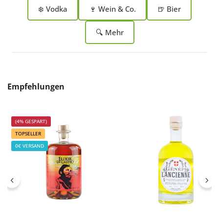
❄️ Vodka
🍷 Wein & Co.
🍺 Bier
🔍 Mehr
Produktgalerie überspringen
Empfehlungen
(4% GESPART)
TOPSELLER
0€ VERSAND