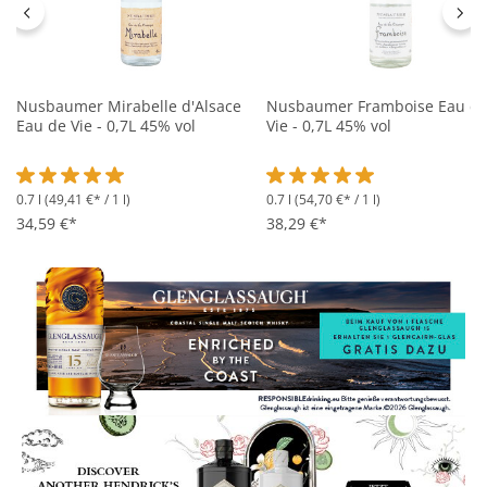
Nusbaumer Mirabelle d'Alsace
Nusbaumer Framboise Eau d
Eau de Vie - 0,7L 45% vol
Vie - 0,7L 45% vol
0.7 l
(49,41 €* / 1 l)
0.7 l
(54,70 €* / 1 l)
Durchschnittliche Bewertung von 5 von 5 Sternen
Durchschnittliche Bewertung 
34,59 €*
38,29 €*