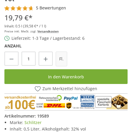
5 Bewertungen
Durchschnittliche Bewertung von 4.8 von 5 Sternen
19,79 €*
Inhalt:
0.5 l
(39,58 €* / 1 l)
Preise inkl. MwSt. zzgl.
Versandkosten
Lieferzeit: 1-3 Tage / Lagerbestand: 6
ANZAHL
Produkt Anzahl: Gib den gewünschten Wert
Fl.
In den Warenkorb
Zum Merkzettel hinzufügen
Artikelnummer:
19589
Marke:
Schlitzer
Inhalt: 0,5 Liter, Alkoholgehalt: 32% vol