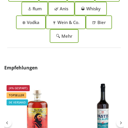
⚓ Rum
🌿 Anis
🥃 Whisky
❄️ Vodka
🍷 Wein & Co.
🍺 Bier
🔍 Mehr
Produktgalerie überspringen
Empfehlungen
(4% GESPART)
TOPSELLER
0€ VERSAND