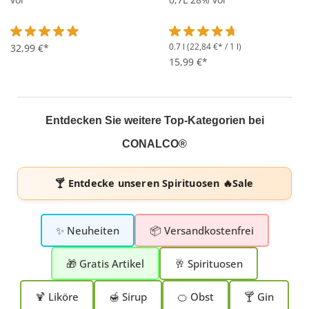
0.7 l
(22,84 €* / 1 l)
Durchschnittliche Bewertung von 4.8 von 5 Sternen
32,99 €*
Durchschnittliche Bewertung 
15,99 €*
Entdecken Sie weitere Top-Kategorien bei
CONALCO®
🍸 Entdecke unseren
Spirituosen 🔥Sale
✨ Neuheiten
📦 Versandkostenfrei
🎁 Gratis Artikel
🥂 Spirituosen
🍹 Liköre
🍯 Sirup
🍊 Obst
🍸 Gin