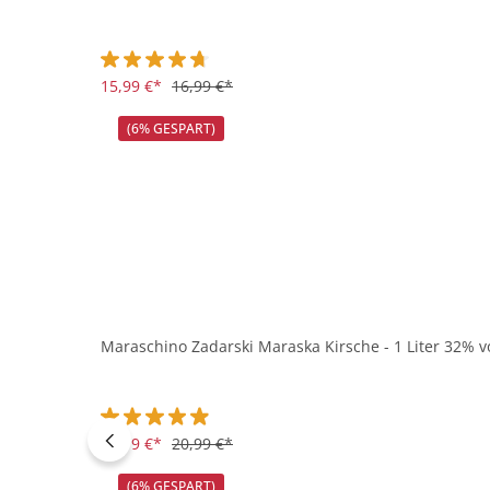
Durchschnittliche Bewertung von 4.7 von 5 Sternen
15,99 €*
16,99 €*
(6% GESPART)
Maraschino Zadarski Maraska Kirsche - 1 Liter 32% v
Durchschnittliche Bewertung von 4.8 von 5 Sternen
19,79 €*
20,99 €*
(6% GESPART)