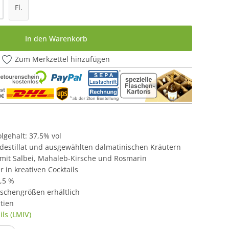
l: Gib den gewünschten Wert ein oder be
Fl.
In den Warenkorb
Zum Merkzettel hinzufügen
olgehalt: 37,5% vol
ndestillat und ausgewählten dalmatinischen Kräutern
 mit Salbei, Mahaleb-Kirsche und Rosmarin
er in kreativen Cocktails
7,5 %
aschengrößen erhältlich
tien
ls (LMIV)