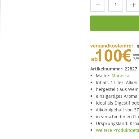
Produkt Anzah
Artikelnummer:
22827
Marke:
Maraska
Inhalt: 1 Liter, Alkoh
hergestellt aus Wei
einzigartiges Aroma
ideal als Digestif od
Alkoholgehalt von 3
in verschiedenen Fl
Ursprungsland: Kroa
Weitere Produktdetai