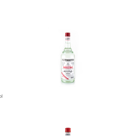
In den Korb
ol