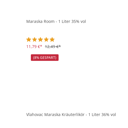
Maraska Room - 1 Liter 35% vol
Durchschnittliche Bewertung von 4.8 von 5 Sternen
11,79 €*
12,49 €*
(8% GESPART)
Vlahovac Maraska Kräuterlikör - 1 Liter 36% vol