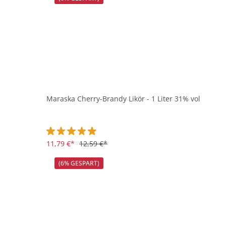
Maraska Cherry-Brandy Likör - 1 Liter 31% vol
Durchschnittliche Bewertung von 4.9 von 5 Sternen
11,79 €*
12,59 €*
(6% GESPART)