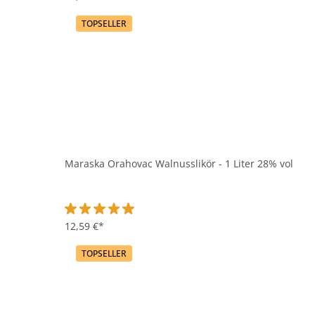
TOPSELLER
Maraska Orahovac Walnusslikör - 1 Liter 28% vol
Durchschnittliche Bewertung von 4.8 von 5 Sternen
12,59 €*
TOPSELLER