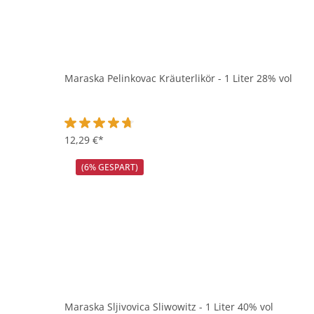
Maraska Pelinkovac Kräuterlikör - 1 Liter 28% vol
Durchschnittliche Bewertung von 4.8 von 5 Sternen
12,29 €*
(6% GESPART)
Maraska Sljivovica Sliwowitz - 1 Liter 40% vol