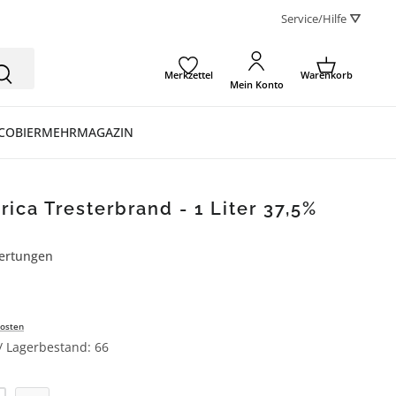
Service/Hilfe ⛛
Merkzettel
Warenkorb
Mein Konto
CO
BIER
MEHR
MAGAZIN
rica Tresterbrand - 1 Liter 37,5%
ertungen
ertung von 4.3 von 5 Sternen
osten
 / Lagerbestand: 66