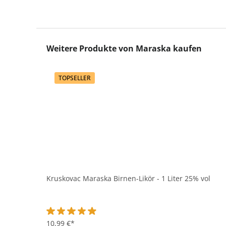
Produktgalerie überspringen
Weitere Produkte von Maraska kaufen
TOPSELLER
Kruskovac Maraska Birnen-Likör - 1 Liter 25% vol
Durchschnittliche Bewertung von 4.9 von 5 Sternen
10,99 €*