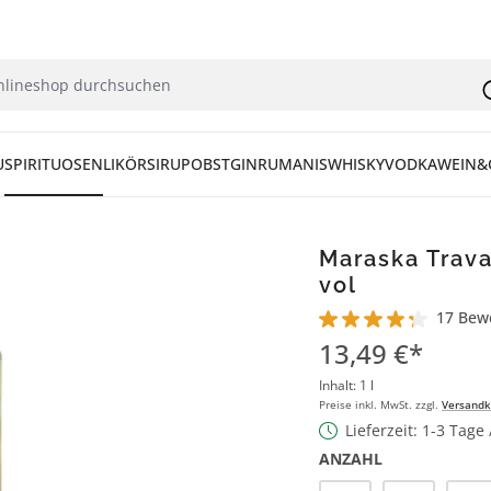
U
SPIRITUOSEN
LIKÖR
SIRUP
OBST
GIN
RUM
ANIS
WHISKY
VODKA
WEIN&
Maraska Trava
vol
17 Bew
Durchschnittliche Bew
13,49 €*
Inhalt:
1 l
Preise inkl. MwSt. zzgl.
Versandk
Lieferzeit: 1-3 Tage
ANZAHL