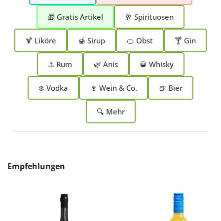
🎁 Gratis Artikel
🥂 Spirituosen
🍹 Liköre
🍯 Sirup
🍊 Obst
🍸 Gin
⚓ Rum
🌿 Anis
🥃 Whisky
❄️ Vodka
🍷 Wein & Co.
🍺 Bier
🔍 Mehr
Produktgalerie überspringen
Empfehlungen