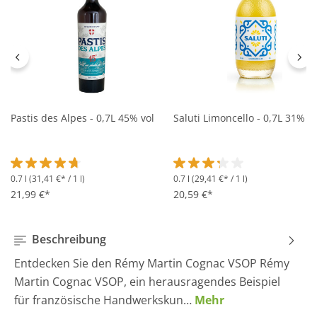
Pastis des Alpes - 0,7L 45% vol
Saluti Limoncello - 0,7L 31% vo
0.7 l
(31,41 €* / 1 l)
0.7 l
(29,41 €* / 1 l)
Durchschnittliche Bewertung von 4.6 von 5 Sternen
Durchschnittliche Bewertung 
21,99 €*
20,59 €*
Beschreibung
Entdecken Sie den Rémy Martin Cognac VSOP Rémy
Martin Cognac VSOP, ein herausragendes Beispiel
für französische Handwerkskun…
Mehr