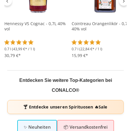
Hennessy VS Cognac - 0,7L 40%
Cointreau Orangenlikör - 0,7L
vol
40% vol
0.7 l
(43,99 €* / 1 l)
0.7 l
(22,84 €* / 1 l)
Durchschnittliche Bewertung von 5 von 5 Sternen
Durchschnittliche Bewertung 
30,79 €*
15,99 €*
Entdecken Sie weitere Top-Kategorien bei
CONALCO®
🍸 Entdecke unseren
Spirituosen 🔥Sale
✨ Neuheiten
📦 Versandkostenfrei