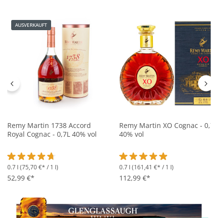
AUSVERKAUFT
Remy Martin 1738 Accord
Remy Martin XO Cognac - 0,7L
Royal Cognac - 0,7L 40% vol
40% vol
0.7 l
(75,70 €* / 1 l)
0.7 l
(161,41 €* / 1 l)
Durchschnittliche Bewertung von 4.6 von 5 Sternen
Durchschnittliche Bewertung 
52,99 €*
112,99 €*