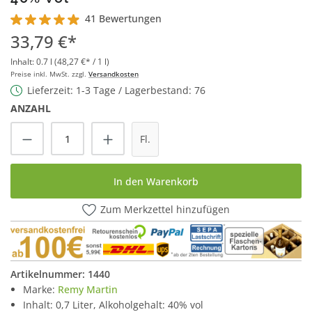
41 Bewertungen
Durchschnittliche Bewertung von 4.9 von 5 Sternen
33,79 €*
Inhalt:
0.7 l
(48,27 €* / 1 l)
Preise inkl. MwSt. zzgl.
Versandkosten
Lieferzeit: 1-3 Tage / Lagerbestand: 76
ANZAHL
Produkt Anzahl: Gib den gewünschten Wert
Fl.
In den Warenkorb
Zum Merkzettel hinzufügen
Artikelnummer:
1440
Marke:
Remy Martin
Inhalt: 0,7 Liter, Alkoholgehalt: 40% vol