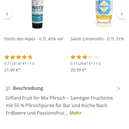
Pastis des Alpes - 0,7L 45% vol
Saluti Limoncello - 0,7L 31% vo
0.7 l
(31,41 €* / 1 l)
0.7 l
(29,41 €* / 1 l)
Durchschnittliche Bewertung von 4.6 von 5 Sternen
Durchschnittliche Bewertung 
21,99 €*
20,59 €*
Beschreibung
Giffard Fruit for Mix Pfirsich – Samtiger Fruchtmix
mit 55 % Pfirsichpüree für Bar und Küche Nach
Erdbeere und Passionsfruc…
Mehr