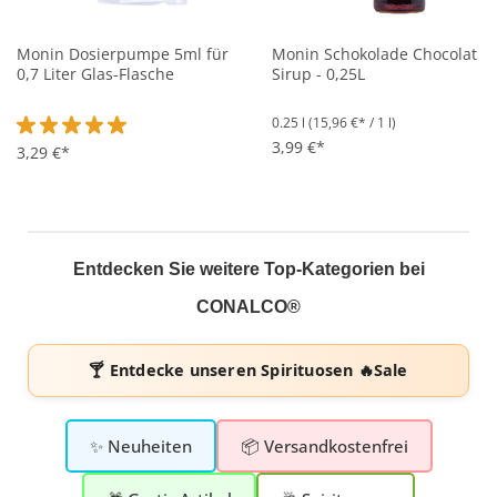
Monin Dosierpumpe 5ml für
Monin Schokolade Chocolat
0,7 Liter Glas-Flasche
Sirup - 0,25L
0.25 l
(15,96 €* / 1 l)
3,99 €*
Durchschnittliche Bewertung von 5 von 5 Sternen
3,29 €*
Entdecken Sie weitere Top-Kategorien bei
CONALCO®
🍸 Entdecke unseren
Spirituosen 🔥Sale
✨ Neuheiten
📦 Versandkostenfrei