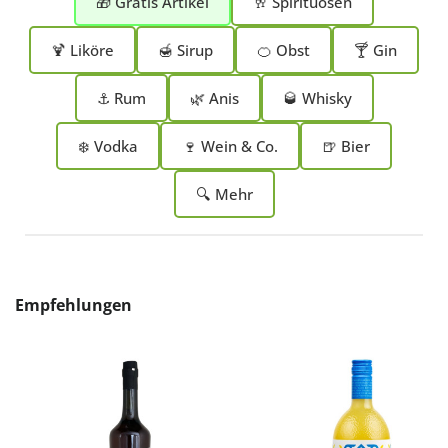
🎁 Gratis Artikel
🥂 Spirituosen
🍹 Liköre
🍯 Sirup
🍊 Obst
🍸 Gin
⚓ Rum
🌿 Anis
🥃 Whisky
❄️ Vodka
🍷 Wein & Co.
🍺 Bier
🔍 Mehr
Produktgalerie überspringen
Empfehlungen