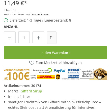
11,49 €*
Inhalt:
1 l
Preise inkl. MwSt. zzgl.
Versandkosten
Lieferzeit: 1-3 Tage / Lagerbestand: 8
ANZAHL
Produkt Anzahl: Gib den gewünschten Wert
Fl.
In den Warenkorb
Zum Merkzettel hinzufügen
Artikelnummer:
30174
Marke:
Giffard Sirup
Inhalt: 1 Liter
samtiger Fruchtmix von Giffard mit 55 % Pfirsichpüree –
echtes Steinobst statt Aromatisierung für intensives,