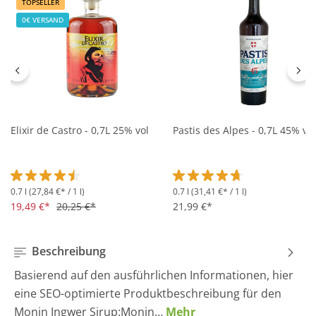
TOPSELLER
0€ VERSAND
Elixir de Castro - 0,7L 25% vol
Pastis des Alpes - 0,7L 45% vol
0.7 l
(27,84 €* / 1 l)
0.7 l
(31,41 €* / 1 l)
Durchschnittliche Bewertung von 4.5 von 5 Sternen
Durchschnittliche Bewertung 
19,49 €*
20,25 €*
21,99 €*
Beschreibung
Basierend auf den ausführlichen Informationen, hier
eine SEO-optimierte Produktbeschreibung für den
Monin Ingwer Sirup:Monin…
Mehr