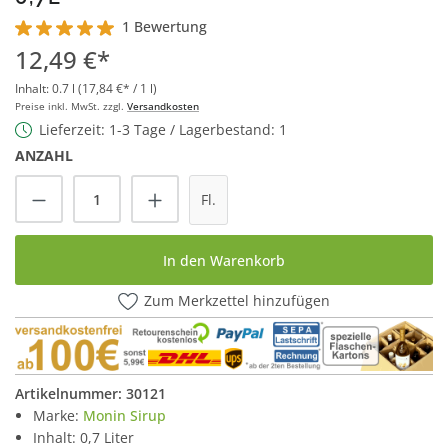
1 Bewertung
Durchschnittliche Bewertung von 5 von 5 Sternen
12,49 €*
Inhalt:
0.7 l
(17,84 €* / 1 l)
Preise inkl. MwSt. zzgl.
Versandkosten
Lieferzeit: 1-3 Tage / Lagerbestand: 1
ANZAHL
Produkt Anzahl: Gib den gewünschten Wert
Fl.
In den Warenkorb
Zum Merkzettel hinzufügen
Artikelnummer:
30121
Marke:
Monin Sirup
Inhalt: 0,7 Liter