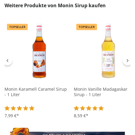
Produktgalerie überspringen
Weitere Produkte von Monin Sirup kaufen
TOPSELLER
TOPSELLER
Monin Karamell Caramel Sirup
Monin Vanille Madagaskar
- 1 Liter
Sirup - 1 Liter
Durchschnittliche Bewertung von 4.9 von 5 Sternen
7,99 €*
Durchschnittliche Bewertung 
8,59 €*