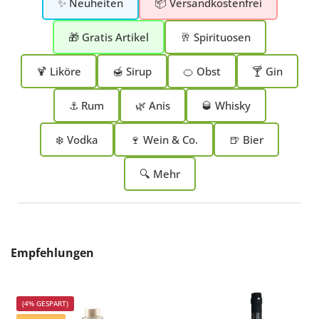
✨ Neuheiten
📦 Versandkostenfrei
🎁 Gratis Artikel
🥂 Spirituosen
🍹 Liköre
🍯 Sirup
🍊 Obst
🍸 Gin
⚓ Rum
🌿 Anis
🥃 Whisky
❄️ Vodka
🍷 Wein & Co.
🍺 Bier
🔍 Mehr
Produktgalerie überspringen
Empfehlungen
(4% GESPART)