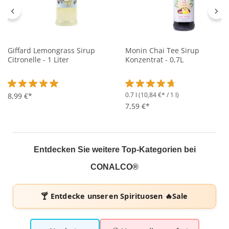
Giffard Lemongrass Sirup
Monin Chai Tee Sirup
Citronelle - 1 Liter
Konzentrat - 0,7L
0.7 l
(10,84 €* / 1 l)
Durchschnittliche Bewertung von 5 von 5 Sternen
8,99 €*
Durchschnittliche Bewertung 
7,59 €*
Entdecken Sie weitere Top-Kategorien bei
CONALCO®
🍸 Entdecke unseren
Spirituosen 🔥Sale