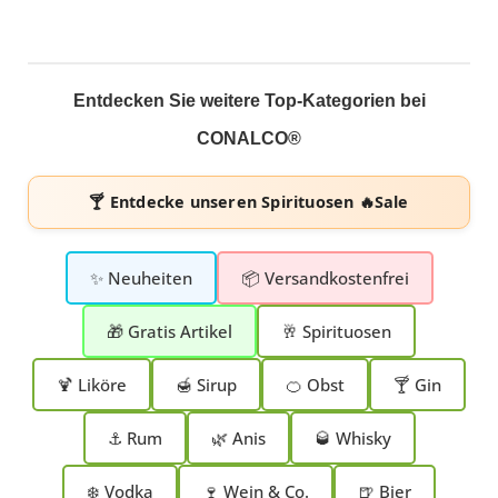
Entdecken Sie weitere Top-Kategorien bei
CONALCO®
🍸 Entdecke unseren
Spirituosen 🔥Sale
✨ Neuheiten
📦 Versandkostenfrei
🎁 Gratis Artikel
🥂 Spirituosen
🍹 Liköre
🍯 Sirup
🍊 Obst
🍸 Gin
⚓ Rum
🌿 Anis
🥃 Whisky
❄️ Vodka
🍷 Wein & Co.
🍺 Bier