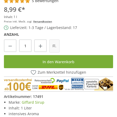
5 Bewertungen
Durchschnittliche Bewertung von 5 von 5 Sternen
8,99 €*
Inhalt:
1 l
Preise inkl. MwSt. zzgl.
Versandkosten
Lieferzeit: 1-3 Tage / Lagerbestand: 17
ANZAHL
Produkt Anzahl: Gib den gewünschten Wert
Fl.
In den Warenkorb
Zum Merkzettel hinzufügen
Artikelnummer:
17491
Marke:
Giffard Sirup
Inhalt: 1 Liter
intensives Aroma