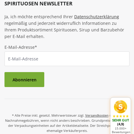
SPIRITUOSEN NEWSLETTER
Ja, ich möchte entsprechend Ihrer
Datenschutzerklärung
regelmäßig und jederzeit widerruflich Informationen zu
Ihrem Produktsortiment Spirituosen, Sirup und Barzubehör
per E-Mail erhalten.
E-Mail-Adresse*
Abonnieren
* Alle Preise inkl. gesetzl. Mehrwertsteuer zzgl.
Versandkosten
und ggf.
Nachnahmegebühren, wenn nicht anders beschrieben. Grundpreise und Preise
SEHR GUT
(4,9)
der Verpackungseinheiten auf der Artikeldetailseite. Der Streichpreis ist der
15.000+
ehemalige Verkäuferpreis.
Bewertungen