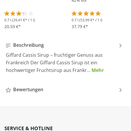
42% vol
0.7 l
(29,41 €* / 1 l)
0.7 l
(53,99 €* / 1 l)
Durchschnittliche Bewertung von 3.2 von 5 Sternen
Durchschnittliche Bewertung 
20,59 €*
37,79 €*
Beschreibung
Giffard Cassis Sirup – fruchtiger Genuss aus
Frankreich Der Giffard Cassis Sirup ist ein
hochwertiger Fruchtsirup aus Frankr…
Mehr
Bewertungen
SERVICE & HOTLINE