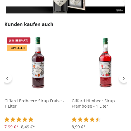
Produktgalerie überspringen
Kunden kaufen auch
(6% GESPART)
TOPSELLER
Giffard Erdbeere Sirup Fraise -
Giffard Himbeer Sirup
1 Liter
Framboise - 1 Liter
Durchschnittliche Bewertung von 4.9 von 5 Sternen
7,99 €*
8,49 €*
Durchschnittliche Bewertung 
8,99 €*