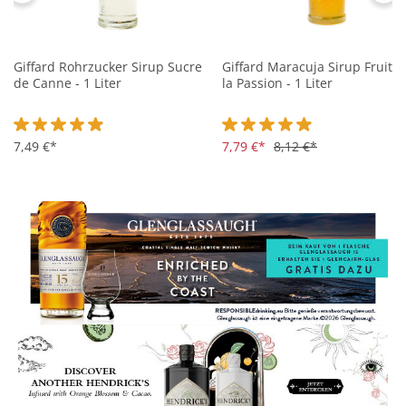
Giffard Rohrzucker Sirup Sucre
Giffard Maracuja Sirup Fruit d
de Canne - 1 Liter
la Passion - 1 Liter
Durchschnittliche Bewertung von 4.9 von 5 Sternen
7,49 €*
Durchschnittliche Bewertung 
7,79 €*
8,12 €*